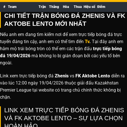
#
Team
Trận
Thắng
Hòa
Thua
Hiệu số
Điểm
CHI TIẾT TRẬN BÓNG ĐÁ ZHENIS VÀ FK
AKTOBE LENTO MỚI NHẤT
Nếu anh em đang tìm kiếm nơi để xem trực tiếp bóng đá trực
tuyến đáng tin cậy, anh em có thể tìm đến
Tv
.
Tại đây anh em
hâm mộ trái bóng tròn có thể em các trận đấu
trực tiếp bóng
đá 19/04/2026
mà không lo bị gián đoạn bởi các yếu tố bên
ngoài.
Link xem trực tiếp bóng đá
Zhenis
vs
FK Aktobe Lento
diễn ra
vào lúc 12:00 ngày 19/04/2026 thuộc giải đấu Kazakhstan
Premier League tại website
có trang chủ chính thức không bị
chặn.
LINK XEM TRỰC TIẾP BÓNG ĐÁ ZHENIS
VÀ FK AKTOBE LENTO – SỰ LỰA CHỌN
HOÀN HẢO