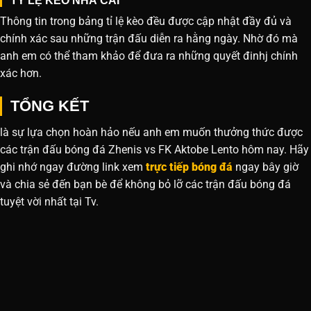
TỶ LỆ KÈO NHÀ CÁI
Thông tin trong bảng tỉ lệ kèo đều được cập nhật đầy đủ và
chính xác sau những trận đấu diễn ra hằng ngày. Nhờ đó mà
anh em có thể tham khảo để đưa ra những quyết đinhj chính
xác hơn.
TỔNG KẾT
là sự lựa chọn hoàn hảo nếu anh em muốn thưởng thức được
các trận đấu bóng đá Zhenis vs FK Aktobe Lento hôm nay. Hãy
ghi nhớ ngay đường link xem
trực tiếp bóng đá
ngay bây giờ
và chia sẻ đến bạn bè để không bỏ lỡ các trận đấu bóng đá
tuyệt vời nhất tại Tv.