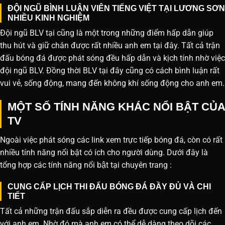
ĐỘI NGŨ BÌNH LUẬN VIÊN TIẾNG VIỆT TẠI LƯƠNG SƠN
NHIỀU KINH NGHIỆM
Đội ngũ BLV tại cũng là một trong những điểm hấp dẫn giúp
thu hút và giữ chân được rất nhiều anh em tại đây. Tất cả trận
đấu bóng đá được phát sóng đều hấp dẫn và kịch tính nhờ việc
đội ngũ BLV. Đồng thời BLV tại đây cũng có cách bình luận rất
vui vẻ, sống động, mang đến không khí sống động cho anh em.
MỘT SỐ TÍNH NĂNG KHÁC NỔI BẬT CỦA
TV
Ngoài việc phát sóng các link xem trực tiếp bóng đá, còn có rất
nhiều tính năng nổi bật có ích cho người dùng. Dưới đây là
tổng hợp các tính năng nổi bật tại chuyên trang :
CUNG CẤP LỊCH THI ĐẤU BÓNG ĐÁ ĐẦY ĐỦ VÀ CHI
TIẾT
Tất cả những trận đấu sắp diễn ra đều được cung cấp lịch đến
với anh em. Nhờ đó mà anh em có thể dễ dàng theo dõi các