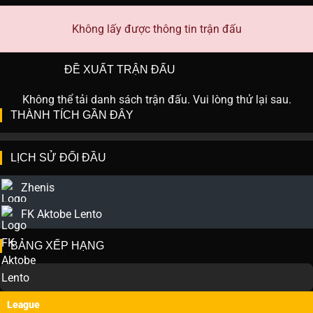
Không lấy được thông tin trận đấu
ĐỀ XUẤT TRẬN ĐẤU
Không thể tải danh sách trận đấu. Vui lòng thử lại sau.
THÀNH TÍCH GẦN ĐÂY
LỊCH SỬ ĐỐI ĐẦU
Zhenis
FK Aktobe Lento
BẢNG XẾP HẠNG
League