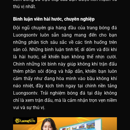
thú vị nhất.
Bình luận viên hài hước, chuyên nghiệp
Đội ngũ chuyên gia hàng đầu của trang bóng đá
Luongsontv luôn sẵn sàng mang đến cho bạn
những phân tích sâu sắc về các tình huống trên
sân cỏ. Những bình luận tinh tế, dí dỏm và đôi khi
là hài hước, sẽ khiến bạn không thể nhịn cười.
Chính những lời bình này giúp không khí trận đấu
thêm phần sôi động và hấp dẫn, khiến bạn luôn
cảm thấy như đang hòa mình vào bầu không khí
náo nhiệt, đầy kịch tính ngay tại chính nền tảng
Luongsontv. Trải nghiệm bóng đá tại đây không
chỉ là xem trận đấu, mà là cảm nhận trọn vẹn niềm
vui và sự thú vị.