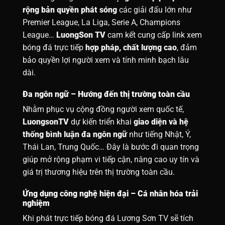
rộng bản quyền phát sóng
các giải đấu lớn như
Premier League, La Liga, Serie A, Champions
League…
LuongSon TV
cam kết cung cấp link xem
bóng đá trực tiếp
hợp pháp, chất lượng cao
, đảm
bảo quyền lợi người xem và tính minh bạch lâu
dài.
Đa ngôn ngữ – Hướng đến thị trường toàn cầu
Nhằm phục vụ cộng đồng người xem quốc tế,
LuongsonTV
dự kiến triển khai
giao diện và hệ
thống bình luận đa ngôn ngữ
như tiếng Nhật, Ý,
Thái Lan, Trung Quốc… Đây là bước đi quan trọng
giúp mở rộng phạm vi tiếp cận, nâng cao uy tín và
giá trị thương hiệu trên thị trường toàn cầu.
Ứng dụng công nghệ hiện đại – Cá nhân hóa trải
nghiệm
Khi phát trực tiếp bóng đá Lương Sơn TV sẽ tích