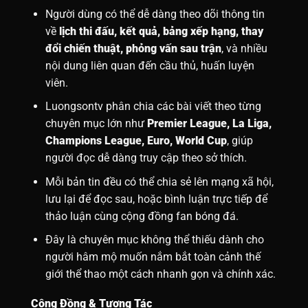
Người dùng có thể dễ dàng theo dõi thông tin
về
lịch thi đấu, kết quả, bảng xếp hạng, thay
đổi chiến thuật, phỏng vấn sau trận
, và nhiều
nội dung liên quan đến cầu thủ, huấn luyện
viên.
Luongsontv phân chia các bài viết theo từng
chuyên mục lớn như
Premier League, La Liga,
Champions League, Euro, World Cup
, giúp
người đọc dễ dàng truy cập theo sở thích.
Mỗi bản tin đều có thể chia sẻ lên mạng xã hội,
lưu lại để đọc sau, hoặc bình luận trực tiếp để
thảo luận cùng cộng đồng fan bóng đá.
Đây là chuyên mục không thể thiếu dành cho
người hâm mộ muốn nắm bắt toàn cảnh thế
giới thể thao một cách nhanh gọn và chính xác.
Cộng Đồng & Tương Tác