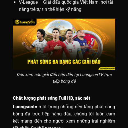
V-League – Giải đấu quốc gia Việt Nam, nơi tài
năng trẻ tự tin thể hiện kỹ năng
Đón xem các giải đấu hấp dẫn tại LuongsonTV trực
tiếp bóng đá
Chất lượng phát sóng Full HD, sắc nét
Luongsontv
một trong những nền tảng phát sóng
bóng đá trực tiếp hàng đầu, chúng tôi luôn cam
kết mang đến cho người xem những trải nghiệm