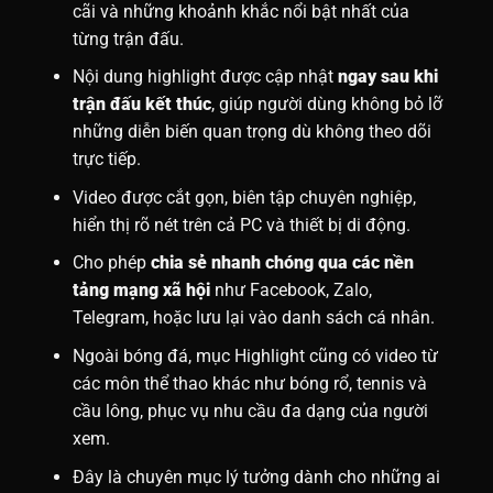
cãi và những khoảnh khắc nổi bật nhất của
từng trận đấu.
Nội dung highlight được cập nhật
ngay sau khi
trận đấu kết thúc
, giúp người dùng không bỏ lỡ
những diễn biến quan trọng dù không theo dõi
trực tiếp.
Video được cắt gọn, biên tập chuyên nghiệp,
hiển thị rõ nét trên cả PC và thiết bị di động.
Cho phép
chia sẻ nhanh chóng qua các nền
tảng mạng xã hội
như Facebook, Zalo,
Telegram, hoặc lưu lại vào danh sách cá nhân.
Ngoài bóng đá, mục Highlight cũng có video từ
các môn thể thao khác như bóng rổ, tennis và
cầu lông, phục vụ nhu cầu đa dạng của người
xem.
Đây là chuyên mục lý tưởng dành cho những ai