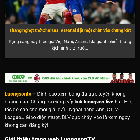
Thắng nghẹt thở Chelsea, Arsenal đặt một chân vào chung kết
Rạng sáng nay theo giờ Việt Nam, Arsenal đã giành chiến thắng
kịch tính 3-2 trướ...
Luongsontv
– Đỉnh cao xem bóng đá trực tuyến không
quảng cáo. Chúng tôi cung cấp link
luongson live
Full HD,
tốc độ cao cho mọi giải đấu: Ngoại hạng Anh, C1, V-
League… Giao diện mượt, BLV cực cháy, vào là xem ngay
không cần đăng ký!
Giới thiệu trang web LuongsonTV