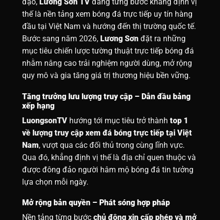
đạo,
Lương Sơn TV
đang từng bước khẳng định vị
thế là nền tảng xem bóng đá trực tiếp uy tín hàng
đầu tại Việt Nam và hướng đến thị trường quốc tế.
Bước sang năm 2026,
Lương Sơn
đặt ra những
mục tiêu chiến lược tường thuật trực tiếp bóng đá
nhằm nâng cao trải nghiệm người dùng, mở rộng
quy mô và gia tăng giá trị thương hiệu bền vững.
Tăng trưởng lưu lượng truy cập – Dẫn đầu bảng
xếp hạng
LuongsonTV
hướng tới mục tiêu trở thành
top 1
về lượng truy cập xem đá bóng trực tiếp tại Việt
Nam
, vượt qua các đối thủ trong cùng lĩnh vực.
Qua đó, khẳng định vị thế là địa chỉ quen thuộc và
được đông đảo người hâm mộ bóng đá tin tưởng
lựa chọn mỗi ngày.
Mở rộng bản quyền – Phát sóng hợp pháp
Nền tảng từng bước
chủ động xin cấp phép và mở