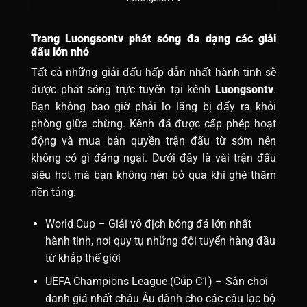
Trang Luongsontv phát sóng đa dạng các giải
đấu lớn nhỏ
Tất cả những giải đấu hấp dẫn nhất hành tinh sẽ
được phát sóng trực tuyến tại kênh
Luongsontv
.
Bạn không bao giờ phải lo lắng bị đẩy ra khỏi
phòng giữa chừng. Kênh đã được cấp phép hoạt
động và mua bản quyền trận đấu từ sớm nên
không có gì đáng ngại. Dưới đây là vài trận đấu
siêu hot mà bạn không nên bỏ qua khi ghé thăm
nền tảng:
World Cup – Giải vô địch bóng đá lớn nhất
hành tinh, nơi quy tụ những đội tuyển hàng đầu
từ khắp thế giới
UEFA Champions League (Cúp C1) – Sân chơi
danh giá nhất châu Âu dành cho các câu lạc bộ