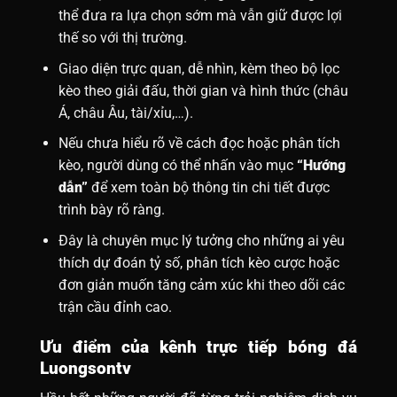
thể đưa ra lựa chọn sớm mà vẫn giữ được lợi
thế so với thị trường.
Giao diện trực quan, dễ nhìn, kèm theo bộ lọc
kèo theo giải đấu, thời gian và hình thức (châu
Á, châu Âu, tài/xỉu,…).
Nếu chưa hiểu rõ về cách đọc hoặc phân tích
kèo, người dùng có thể nhấn vào mục
“Hướng
dẫn”
để xem toàn bộ thông tin chi tiết được
trình bày rõ ràng.
Đây là chuyên mục lý tưởng cho những ai yêu
thích dự đoán tỷ số, phân tích kèo cược hoặc
đơn giản muốn tăng cảm xúc khi theo dõi các
trận cầu đỉnh cao.
Ưu điểm của kênh trực tiếp bóng đá
Luongsontv