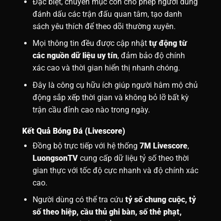
Đặc biệt, chuyên mục còn cho phép người dùng
đánh dấu các trận đấu quan tâm, tạo danh
sách yêu thích để theo dõi thường xuyên.
Mọi thông tin đều được cập nhật
tự động từ
các nguồn dữ liệu uy tín
, đảm bảo độ chính
xác cao và thời gian hiển thị nhanh chóng.
Đây là công cụ hữu ích giúp người hâm mộ chủ
động sắp xếp thời gian và không bỏ lỡ bất kỳ
trận cầu đỉnh cao nào trong ngày.
Kết Quả Bóng Đá (Livescore)
Đồng bộ trực tiếp với hệ thống
7M Livescore
,
LuongsonTV
cung cấp dữ liệu tỷ số theo thời
gian thực với tốc độ cực nhanh và độ chính xác
cao.
Người dùng có thể tra cứu
tỷ số chung cuộc, tỷ
số theo hiệp, cầu thủ ghi bàn, số thẻ phạt,