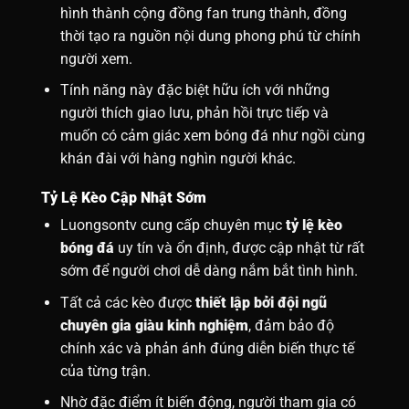
hình thành cộng đồng fan trung thành, đồng
thời tạo ra nguồn nội dung phong phú từ chính
người xem.
Tính năng này đặc biệt hữu ích với những
người thích giao lưu, phản hồi trực tiếp và
muốn có cảm giác xem bóng đá như ngồi cùng
khán đài với hàng nghìn người khác.
Tỷ Lệ Kèo Cập Nhật Sớm
Luongsontv cung cấp chuyên mục
tỷ lệ kèo
bóng đá
uy tín và ổn định, được cập nhật từ rất
sớm để người chơi dễ dàng nắm bắt tình hình.
Tất cả các kèo được
thiết lập bởi đội ngũ
chuyên gia giàu kinh nghiệm
, đảm bảo độ
chính xác và phản ánh đúng diễn biến thực tế
của từng trận.
Nhờ đặc điểm ít biến động, người tham gia có