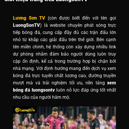
Lương Sơn TV
(còn được biết đến với tên gọi
LuongSonTV
) là website chuyên phát sóng trực
tiếp bóng đá, cung cấp đầy đủ các trận đấu lớn
nhỏ từ khắp các giải đấu trên thế giới. Bên cạnh
tên miền chính, hệ thống còn xây dựng nhiều link
dự phòng nhằm đảm bảo người dùng luôn truy
cập ổn định, kể cả trong trường hợp bị chặn bởi
nhà mạng. Với định hướng mang đến dịch vụ xem
bóng đá trực tuyến chất lượng cao, đường truyền
mượt mà và trải nghiệm tối ưu, nền tảng
xem
bóng đá luongsontv
luôn nỗ lực đáp ứng tốt nhất
nhu cầu của người hâm mộ.