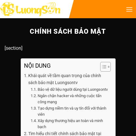
CHÍNH SÁCH BẢO MẬT
[section]
NỘI DUNG
Khái quát về tầm quan trọng của chính
sách bảo mật Luongsontv
Bảo vệ dữ liệu người dùng tại Luongsontv
Ngăn chặn hacker và những cuộc tấn
công mạng
Tạo dựng niềm tin và uy tín đối với thành
viên
Xây dựng thương hiệu an toàn và minh
bạch
Tìm hiểu chi tiết chính sách bảo mật tại