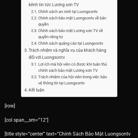
kênh tin tức Lương sơn TV
Chính sách an ninh tại Luongsontv
Chính sách bảo mật Luongsontv về bản
quyền
Chính sách bảo mật Lương sơn TV về
quyền riêng tư
Chính sách quảng cáo tại Luongsontv
Trách nhiệm và nghĩa vụ của khách hàng
đối với Luongsontv
Lợi ích mà hội viên có được khi tuân thủ
chính sách bảo mật Lương sơn TV
Trách nhiệm của hội viên trong việc bảo
vệ thông tin tại Luongsontv
Kết luận
[row]
[col span__sm=”12″]
[title style=”center” text=”Chính Sách Bảo Mật Luongsontv