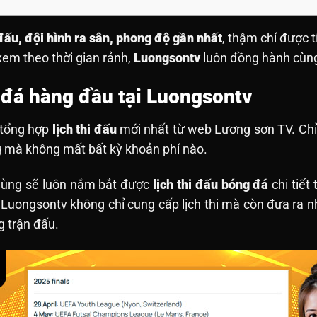
 đấu, đội hình ra sân, phong độ gần nhất
, thậm chí được 
xem theo thời gian rảnh,
Luongsontv
luôn đồng hành cùng
 đá hàng đầu tại Luongsontv
 tổng hợp
lịch thi đấu
mới nhất từ web Lương sơn TV. Chỉ c
ng mà không mất bất kỳ khoản phí nào.
 dùng sẽ luôn nắm bắt được
lịch thi đấu bóng đá
chi tiết
t, Luongsontv không chỉ cung cấp lịch thi mà còn đưa ra 
g trận đấu.