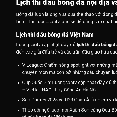
Lịch thi đấu bóng đá nội địa v
Bóng đá luôn là ông vua của thể thao với đôn
tính.. Tại Luongsontv, bạn sẽ dễ dàng cập nhật
l
Lịch thi đấu bóng đá Việt Nam
Luongsontv cập nhật đầy đủ
lịch thi đấu bóng 
đến các giải đấu trẻ và các trận đấu giao hữu q
V-League: Chiếm sóng spotlight với những mà
chuyên môn mà còn bởi những câu chuyện luôn
Cúp Quốc Gia: Luongsontv cập nhật đầy đủ thô
– Viettel, HAGL hay Công An Hà Nội.
Sea Games 2025 và U23 Châu Á là nhiệm vụ l
Theo dõi ngôi sao mới Xuân Son cùng Quả Bón