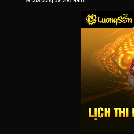
tế của bóng đá Việt Nam.