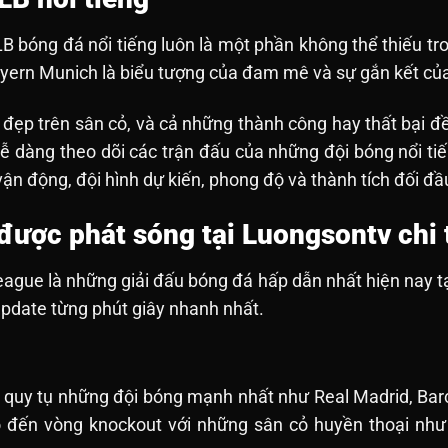
 bóng đá nổi tiếng luôn là một phần không thể thiếu t
ayern Munich là biểu tượng của đam mê và sự gắn kết của 
ẹp trên sân cỏ, và cả những thành công hay thất bại đề
dễ dàng theo dõi các trận đấu của những đội bóng nổi tiế
vận động, đội hình dự kiến, phong độ và thành tích đối đầ
được phát sóng tại Luongsontv chi 
gue là những giải đấu bóng đá hấp dẫn nhất hiện nay t
pdate từng phút giây nhanh nhất.
i quy tụ những đội bóng mạnh nhất như Real Madrid, Ba
 đến vòng knockout với những sân cỏ huyền thoại như 