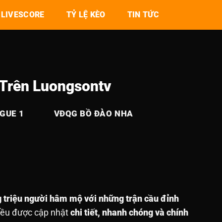
LIVESCORE
TỶ LỆ KÈO
TIN TỨC
 Trên Luongsontv
IGUE 1
VĐQG BỒ ĐÀO NHA
g triệu người hâm mộ với những trận cầu đỉnh
 đều được cập nhật
chi tiết, nhanh chóng và chính