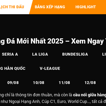
LỊCH THI ĐẤU
BẢNG XẾP HẠNG
HIGHLIGHT
ng Đá Mới Nhất 2025 – Xem Ngay
SERIA A
LA LIGA
BUNDESLIGA
L
G HÀN QUỐC
V-LEAGUE
09/08
10/08
11/08
12/08
g chỉ là thông tin đơn thuần, mà còn là
cầu nối giữa hàn
tế như Ngoại Hạng Anh, Cúp C1, Euro, World Cup…, tất cả