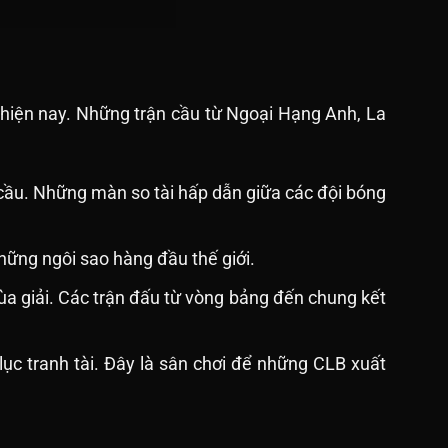
 hiện nay. Những trận cầu từ Ngoại Hạng Anh, La
n cầu. Những màn so tài hấp dẫn giữa các đội bóng
hững ngôi sao hàng đầu thế giới.
a giải. Các trận đấu từ vòng bảng đến chung kết
lục tranh tài. Đây là sân chơi để những CLB xuất