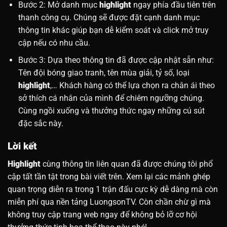
Bước 2: Mở danh mục
highlight
ngay phía đầu tiên trên
thanh công cụ. Chúng sẽ được đặt cạnh danh mục
thông tin khác giúp bạn dễ kiểm soát và click mở truy
cập nếu có nhu cầu.
Bước 3: Dựa theo thông tin đã được cập nhật sẵn như:
Tên đội bóng giao tranh, tên mùa giải, tỷ số, loại
highlight
,… Khách hàng có thể lựa chọn ra chân ái theo
sở thích cá nhân của mình để chiêm ngưỡng chúng.
Cùng ngồi xuống và thưởng thức ngay những cú sút
đặc sắc này.
Lời kết
Highlight
cùng thông tin liên quan đã được chúng tôi phổ
cập tất tần tật trong bài viết trên. Xem lại các mảnh ghép
quan trọng diễn ra trong 1 trận đấu cực kỳ dễ dàng mà còn
miễn phí qua nền tảng LuongsonTV. Còn chần chừ gì mà
không truy cập trang web ngay để không bỏ lỡ cơ hội