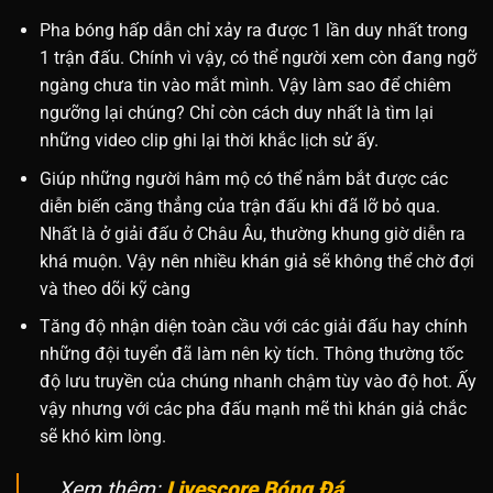
Pha bóng hấp dẫn chỉ xảy ra được 1 lần duy nhất trong
1 trận đấu. Chính vì vậy, có thể người xem còn đang ngỡ
ngàng chưa tin vào mắt mình. Vậy làm sao để chiêm
ngưỡng lại chúng? Chỉ còn cách duy nhất là tìm lại
những video clip ghi lại thời khắc lịch sử ấy.
Giúp những người hâm mộ có thể nắm bắt được các
diễn biến căng thẳng của trận đấu khi đã lỡ bỏ qua.
Nhất là ở giải đấu ở Châu Âu, thường khung giờ diễn ra
khá muộn. Vậy nên nhiều khán giả sẽ không thể chờ đợi
và theo dõi kỹ càng
Tăng độ nhận diện toàn cầu với các giải đấu hay chính
những đội tuyển đã làm nên kỳ tích. Thông thường tốc
độ lưu truyền của chúng nhanh chậm tùy vào độ hot. Ấy
vậy nhưng với các pha đấu mạnh mẽ thì khán giả chắc
sẽ khó kìm lòng.
Xem thêm:
Livescore Bóng Đá