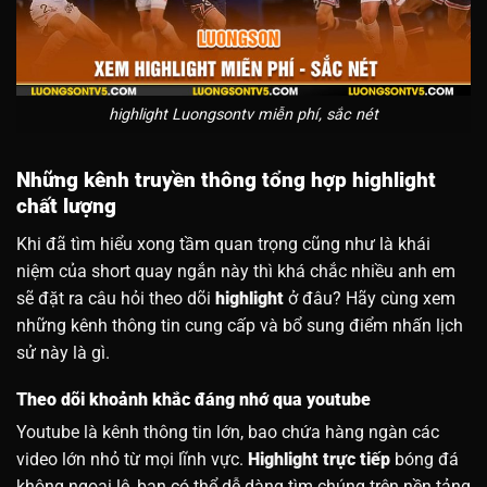
highlight Luongsontv miễn phí, sắc nét
Những kênh truyền thông tổng hợp highlight
chất lượng
Khi đã tìm hiểu xong tầm quan trọng cũng như là khái
niệm của short quay ngắn này thì khá chắc nhiều anh em
sẽ đặt ra câu hỏi theo dõi
highlight
ở đâu? Hãy cùng xem
những kênh thông tin cung cấp và bổ sung điểm nhấn lịch
sử này là gì.
Theo dõi khoảnh khắc đáng nhớ qua youtube
Youtube là kênh thông tin lớn, bao chứa hàng ngàn các
video lớn nhỏ từ mọi lĩnh vực.
Highlight trực tiếp
bóng đá
không ngoại lệ, bạn có thể dễ dàng tìm chúng trên nền tảng