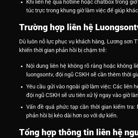
Khi liên hệ qua hotline hoặc chatbox trong giờ
túc trực trong khung giờ làm việc để giúp kh
Trường hợp liên hệ Luongsontv
Dù luôn nỗ lực phục vụ khách hàng, Lương sơn TV
khiến thời gian phản hồi bị chậm trễ:
Nội dung liên hệ không rõ ràng hoặc không l
luongsontv, đội ngũ CSKH sẽ cần thêm thời gia
Yêu cầu gửi vào ngoài giờ làm việc: Các liên
đội ngũ CSKH sẽ ưu tiên xử lý ngay vào giờ làm
Vấn đề quá phức tạp cần thời gian kiểm tra:
phản hồi bị kéo dài hơn so với dự kiến.
Tổng hợp thông tin liên hệ n