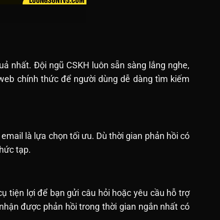
 quả nhất. Đội ngũ CSKH luôn sẵn sàng lắng nghe,
ng web chính thức để người dùng dễ dàng tìm kiếm
 email là lựa chọn tối ưu. Dù thời gian phản hồi có
hức tạp.
 tiện lợi để bạn gửi câu hỏi hoặc yêu cầu hỗ trợ
nhận được phản hồi trong thời gian ngắn nhất có