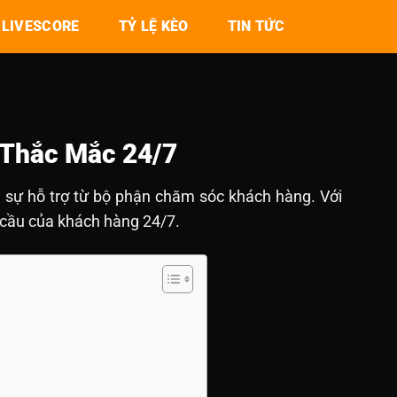
LIVESCORE
TỶ LỆ KÈO
TIN TỨC
 Thắc Mắc 24/7
n sự hỗ trợ từ bộ phận chăm sóc khách hàng. Với
 cầu của khách hàng 24/7.