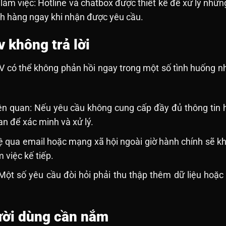
 làm việc: Hotline và chatbox được thiết kế để xử lý nhữ
ách hàng ngay khi nhận được yêu cầu.
 không trả lời
 có thể không phản hồi ngay trong một số tình huống nh
iên quan: Nếu yêu cầu không cung cấp đầy đủ thông tin
n để xác minh và xử lý.
 hệ qua email hoặc mạng xã hội ngoài giờ hành chính sẽ k
 việc kế tiếp.
 Một số yêu cầu đòi hỏi phải thu thập thêm dữ liệu hoặc
gười dùng cần nắm