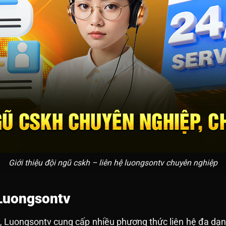
Giới thiệu đội ngũ cskh – liên hệ luongsontv chuyên nghiệp
 Luongsontv
 Luongsontv cung cấp nhiều phương thức liên hệ đa dạng