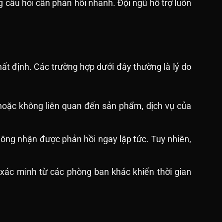
ng câu hỏi cần phản hồi nhanh. Đội ngũ hỗ trợ luôn
ất định. Các trường hợp dưới đây thường là lý do
 hoặc không liên quan đến sản phẩm, dịch vụ của
hông nhận được phản hồi ngay lập tức. Tuy nhiên,
 xác minh từ các phòng ban khác khiến thời gian