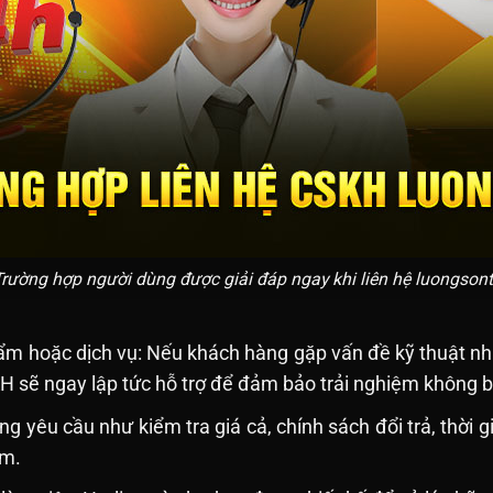
rường hợp người dùng được giải đáp ngay khi liên hệ luongson
m hoặc dịch vụ: Nếu khách hàng gặp vấn đề kỹ thuật như 
H sẽ ngay lập tức hỗ trợ để đảm bảo trải nghiệm không b
ng yêu cầu như kiểm tra giá cả, chính sách đổi trả, thời 
êm.