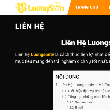
TRANG CHỦ
LIÊN HỆ
Liên Hệ Luong
Liên hệ
Luongsontv
là cách thức tiện lợi nhất 
mục tiêu mang đến trải nghiệm dịch vụ tốt nhất,
NỘI DUNG
Liên Hệ Luongsontv – Hỗ Tr
Giới thiệu dịch vụ liên hệ L
Tổng hợp những cách liên 
Số điện thoại
Email