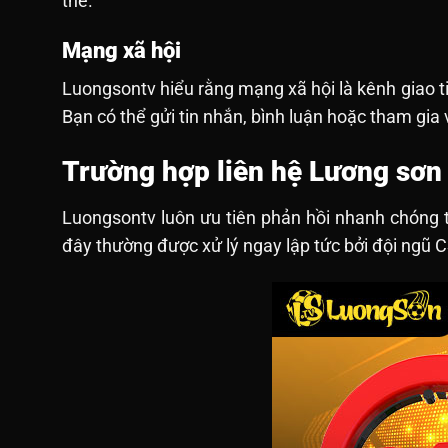
thể.
Mạng xã hội
Luongsontv hiểu rằng mạng xã hội là kênh giao ti
Bạn có thể gửi tin nhắn, bình luận hoặc tham gi
Trường hợp liên hệ Lương sơn
Luongsontv luôn ưu tiên phản hồi nhanh chóng t
đây thường được xử lý ngay lập tức bởi đội ngũ