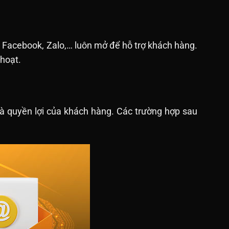
ên Facebook, Zalo,… luôn mở để hỗ trợ khách hàng.
 hoạt.
và quyền lợi của khách hàng. Các trường hợp sau