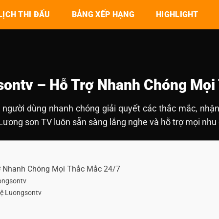
LỊCH THI ĐẤU
BẢNG XẾP HẠNG
HIGHLIGHT
sontv – Hỗ Trợ Nhanh Chóng Mọi
để người dùng nhanh chóng giải quyết các thắc mắc, nhậ
 Lương sơn TV luôn sẵn sàng lắng nghe và hỗ trợ mọi nhu
ợ Nhanh Chóng Mọi Thắc Mắc 24/7
uongsontv
hệ Luongsontv