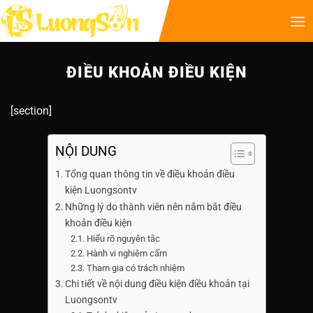
ĐIỀU KHOẢN ĐIỀU KIỆN
[section]
NỘI DUNG
Tổng quan thông tin về điều khoản điều
kiện Luongsontv
Những lý do thành viên nên nắm bắt điều
khoản điều kiện
Hiểu rõ nguyên tắc
Hành vi nghiêm cấm
Tham gia có trách nhiệm
Chi tiết về nội dung điều kiện điều khoản tại
Luongsontv