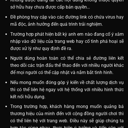
sở hữu hay chưa được cấp bản quyền…
Đề phòng truy cập vào các đường link có chứa virus hay
mã độc, ảnh hưởng đến quá trình trải nghiệm.
Trường hợp phát hiện bất kỳ anh em nào đang cố ý xâm
nhập vào dữ liệu của trang web hay cố tình phá hoại sẽ
được xử lý như quy định đề ra.
Người dùng hoàn toàn có thể chia sẻ đường liên kết
theo dõi các trận đấu thể thao đến với nhiều người khác
để mọi người có thể cập nhật và nắm bắt tình hình.
Nếu mong muốn đóng góp ý kiến về chất lượng dịch vụ
thì có thể liên hệ ngay với hệ thống với nhiều hình thức
kết nối hữu dụng.
Trong trường hợp, khách hàng mong muốn quảng bá
thương hiệu của mình đến với cộng đồng người chơi thì
có thể liên hệ với trang web. Điều này sẽ giúp chúng ta
hợp tác cùng nhau, thực hiện ý tưởng và tiếp cận với