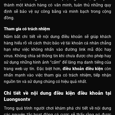
thành một khách hàng có văn minh, tuân thủ những quy
định sẽ bảo vệ sự công bằng và minh bạch trong cộng
đồng.
Tham gia có trách nhiệm
Nắm bắt chi tiết về nội dung điều khoản sẽ giúp khách
hàng hiểu rõ về cách thức bảo vệ tài khoản cá nhân chẳng
hạn như việc không nhấn vào đường link mã độc hay
virus. Không chia sẻ thông tin khi chưa được cho phép hay
sử dụng những hình ảnh “cấm” để lăng mạ danh tiếng của
trang web uy tín. Đặc biệt hơn,
điều khoản điều kiện
còn
nhấn mạnh vào việc tham gia có trách nhiệm, tiếp nhận
nguồn tin và sử dụng chúng có hiệu quả nhất.
Chi tiết về nội dung điều kiện điều khoản tại
Luongsontv
Trong quá trình người chơi khám phá chi tiết về nội dung
các nguyên tắc hoạt động cá cược sẽ thấy rằng nó được