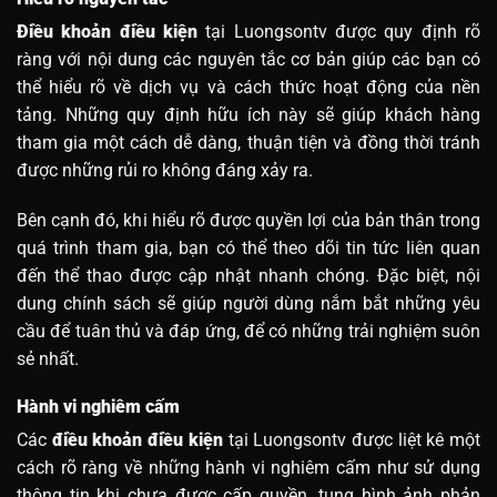
Điều khoản điều kiện
tại Luongsontv được quy định rõ
ràng với nội dung các nguyên tắc cơ bản giúp các bạn có
thể hiểu rõ về dịch vụ và cách thức hoạt động của nền
tảng. Những quy định hữu ích này sẽ giúp khách hàng
tham gia một cách dễ dàng, thuận tiện và đồng thời tránh
được những rủi ro không đáng xảy ra.
Bên cạnh đó, khi hiểu rõ được quyền lợi của bản thân trong
quá trình tham gia, bạn có thể theo dõi tin tức liên quan
đến thể thao được cập nhật nhanh chóng. Đặc biệt, nội
dung chính sách sẽ giúp người dùng nắm bắt những yêu
cầu để tuân thủ và đáp ứng, để có những trải nghiệm suôn
sẻ nhất.
Hành vi nghiêm cấm
Các
điều khoản điều kiện
tại Luongsontv được liệt kê một
cách rõ ràng về những hành vi nghiêm cấm như sử dụng
thông tin khi chưa được cấp quyền, tung hình ảnh phản