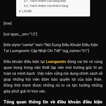
Trách nhiệm của trang web
Trách nhiệm của khách hàng
Lời kết
[row]
[col span__sm=”12″]
[title style=”center” text=”Nội Dung Điều Khoản Điều Kiện
Tại Luongsontv Cập Nhật Chi Tiết” tag_name=”h1″]
Điều khoản điều kiện tại
Luongsontv
đóng vai trò vô cùng
quan trọng trong việc thiết lập nên môi trường giải trí an
toàn và minh bạch. Việc nắm vững nội dung chính sách sẽ
giúp những hội viên đảm bảo quyền lợi của bản thân.
Đồng thời tránh được những rủi ro và tận hưởng những
giây phút giải trí trọn vẹn.
Tổng quan thông tin về điều khoản điều kiện