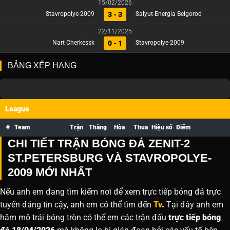
15/02/2026
3 - 3
Stavropolye-2009
Salyut-Energia Belgorod
22/11/2025
0 - 1
Nart Cherkessk
Stavropolye-2009
BẢNG XẾP HẠNG
League
#
Team
Trận
Thắng
Hòa
Thua
Hiệu số
Điểm
CHI TIẾT TRẬN BÓNG ĐÁ ZENIT-2
ST.PETERSBURG VÀ STAVROPOLYE-
2009 MỚI NHẤT
Nếu anh em đang tìm kiếm nơi để xem trực tiếp bóng đá trực
tuyến đáng tin cậy, anh em có thể tìm đến
Tv
.
Tại đây anh em
hâm mộ trái bóng tròn có thể em các trận đấu
trực tiếp bóng