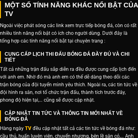
MỘT SỐ TÍNH NĂNG KHÁC NỔI BẬT CỦA
TV
Ngoài việc phát sóng các link xem trực tiếp bóng đá, còn có rất
nhiều tính năng nổi bật có ích cho người dùng. Dưới đây là
tổng hợp các tính năng nổi bật tại chuyên trang :
CUNG CẤP LỊCH THI ĐẤU BÓNG ĐÁ ĐẦY ĐỦ VÀ CHI
TIẾT
Tất cả những trận đấu sắp diễn ra đều được cung cấp lịch đến
với anh em. Nhờ đó mà anh em có thể dễ dàng theo dõi các
trận bóng của đội tuyển mình yêu thích. Ngoài ra, các tin tức về
đội hình ra sân, nơi tổ chức trận đấu, thành tích trước đây,
phong độ hiện tại,… cũng sẽ được cập nhật.
CẬP NHẬT TIN TỨC VÀ THÔNG TIN MỚI NHẤT VỀ
BÓNG ĐÁ
Hàng ngày
TV
đều cập nhật tất cả các tin tức về bóng đá như:
cầu thủ, huấn luyện viên, chuyển nhượng, bên lề sân cỏ,… Anh