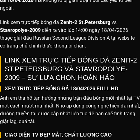
đá 18/04/2026
mà không lo bị gián đoạn bởi các yếu tố bên
ngoài.
Link xem trực tiếp bóng đá
Zenit-2 St.Petersburg
vs
Stavropolye-2009
diễn ra vào lúc 14:00 ngày 18/04/2026
thuộc giải đấu Russian Second League Division A tại website
có trang chủ chính thức không bị chặn.
LINK XEM TRỰC TIẾP BÓNG ĐÁ ZENIT-2
ST.PETERSBURG VÀ STAVROPOLYE-
2009 – SỰ LỰA CHỌN HOÀN HẢO
XEM TRỰC TIẾP BÓNG ĐÁ 18/04/2026 FULL HD
Anh em tha hồ tận hưởng những trận đấu bóng mới nhất tại TV
một cách mượt mà nhất. Nhờ áp dụng công nghệ hiện đại nhất,
đường truyền tại được cập nhật liên tục để hạn chế tình trạng
giật lag, quá tải.
GIAO DIỆN TV ĐẸP MẮT, CHẤT LƯỢNG CAO