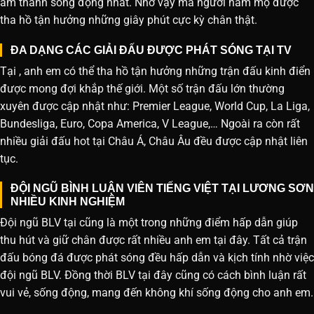
âm thanh sống động nhất. Nhờ vậy mà người hâm mộ được
tha hồ tận hưởng những giây phút cực kỳ chân thật.
ĐA DẠNG CÁC GIẢI ĐẤU ĐƯỢC PHÁT SÓNG TẠI TV
Tại , anh em có thể tha hồ tận hưởng những trận đấu kinh điển
được mong đợi khắp thế giới. Một số trận đấu lớn thường
xuyên được cập nhật như: Premier League, World Cup, La Liga,
Bundesliga, Euro, Copa America, V League,… Ngoài ra còn rất
nhiều giải đấu hot tại Châu Á, Châu Âu đều được cập nhật liên
tục.
ĐỘI NGŨ BÌNH LUẬN VIÊN TIẾNG VIỆT TẠI LƯƠNG SƠN
NHIỀU KINH NGHIỆM
Đội ngũ BLV tại cũng là một trong những điểm hấp dẫn giúp
thu hút và giữ chân được rất nhiều anh em tại đây. Tất cả trận
đấu bóng đá được phát sóng đều hấp dẫn và kịch tính nhờ việc
đội ngũ BLV. Đồng thời BLV tại đây cũng có cách bình luận rất
vui vẻ, sống động, mang đến không khí sống động cho anh em.