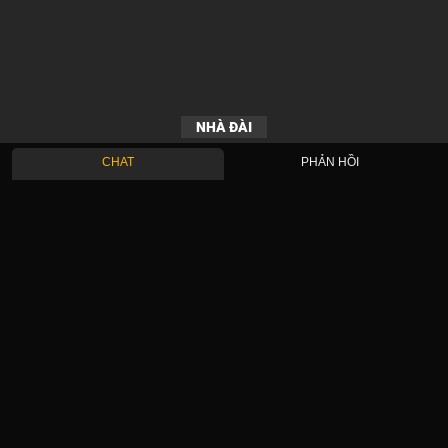
NHÀ ĐÀI
CHAT
PHẢN HỒI