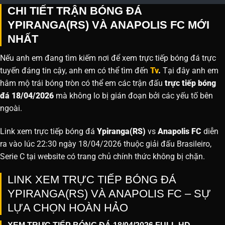
CHI TIẾT TRẬN BÓNG ĐÁ
YPIRANGA(RS) VÀ ANAPOLIS FC MỚI
NHẤT
Nếu anh em đang tìm kiếm nơi để xem trực tiếp bóng đá trực
tuyến đáng tin cậy, anh em có thể tìm đến
Tv
.
Tại đây anh em
hâm mộ trái bóng tròn có thể em các trận đấu
trực tiếp bóng
đá 18/04/2026
mà không lo bị gián đoạn bởi các yếu tố bên
ngoài.
Link xem trực tiếp bóng đá
Ypiranga(RS)
vs
Anapolis FC
diễn
ra vào lúc 22:30 ngày 18/04/2026 thuộc giải đấu Brasileiro,
Serie C tại website
có trang chủ chính thức không bị chặn.
LINK XEM TRỰC TIẾP BÓNG ĐÁ
YPIRANGA(RS) VÀ ANAPOLIS FC – SỰ
LỰA CHỌN HOÀN HẢO