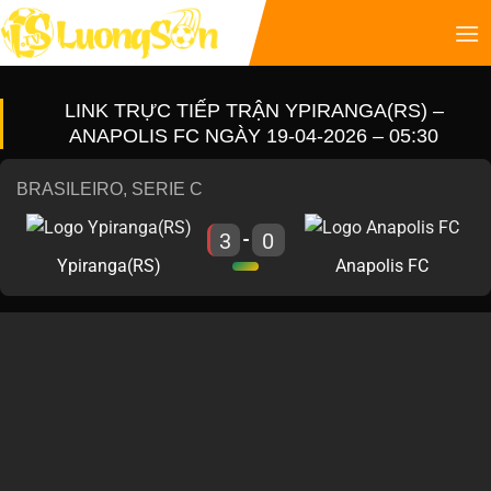
LINK TRỰC TIẾP TRẬN YPIRANGA(RS) –
ANAPOLIS FC NGÀY 19-04-2026 – 05:30
BRASILEIRO, SERIE C
3
0
-
Ypiranga(RS)
Anapolis FC