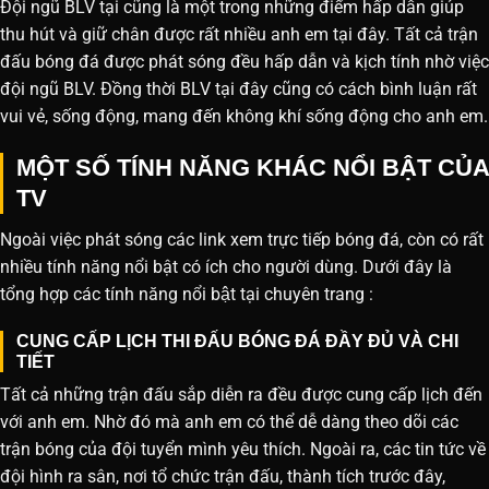
Đội ngũ BLV tại cũng là một trong những điểm hấp dẫn giúp
thu hút và giữ chân được rất nhiều anh em tại đây. Tất cả trận
đấu bóng đá được phát sóng đều hấp dẫn và kịch tính nhờ việc
đội ngũ BLV. Đồng thời BLV tại đây cũng có cách bình luận rất
vui vẻ, sống động, mang đến không khí sống động cho anh em.
MỘT SỐ TÍNH NĂNG KHÁC NỔI BẬT CỦA
TV
Ngoài việc phát sóng các link xem trực tiếp bóng đá, còn có rất
nhiều tính năng nổi bật có ích cho người dùng. Dưới đây là
tổng hợp các tính năng nổi bật tại chuyên trang :
CUNG CẤP LỊCH THI ĐẤU BÓNG ĐÁ ĐẦY ĐỦ VÀ CHI
TIẾT
Tất cả những trận đấu sắp diễn ra đều được cung cấp lịch đến
với anh em. Nhờ đó mà anh em có thể dễ dàng theo dõi các
trận bóng của đội tuyển mình yêu thích. Ngoài ra, các tin tức về
đội hình ra sân, nơi tổ chức trận đấu, thành tích trước đây,