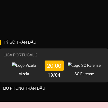
TỶ SỐ TRẬN ĐẤU
LIGA PORTUGAL 2
20:00
Vizela
SC Farense
19/04
MÔ PHỎNG TRẬN ĐẤU