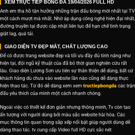
XEM TRỰC TIẾP BÓNG ĐÁ 19/04/2026 FULL HD
Anh em tha hồ tận hưởng những trận đấu bóng mới nhất tại TV
một cách mượt mà nhất. Nhờ áp dụng công nghệ hiện đại nhất,
đường truyền tại được cập nhật liên tục để hạn chế tình trạng
giật lag, quá tải.
GIAO DIỆN TV ĐẸP MẮT, CHẤT LƯỢNG CAO
Để có được trang website đẹp và tối ưu đầy đủ tính năng như
hiện tại, đội ngũ kỹ thuật của đã bỏ thời gian nghiên cứu rất
lâu. Giao diện Lương Sơn ưu tiên sự thân thiện dễ dùng, bất cứ
khách hàng dù chưa vào website lần nào cũng dễ dàng thực
hiện thao tác. Từ đó dễ dàng xem xem
tructiepbongda
các trận
đấu yêu thích của mình một cách nhanh chóng.
Ngoài việc có thiết kế đơn giản nhưng thông minh, Tv còn tạo
ấn tượng với người dùng bởi màu sắc website hài hòa. Các
mục thông tin quan trọng sắp xếp nổi bật giúp người dùng dễ
dàng thao tác. tv cung cấp Video full HD cực sắc nét