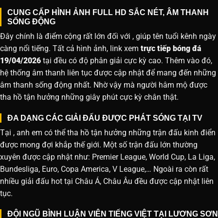
CUNG CẤP HÌNH ẢNH FULL HD SẮC NÉT, ÂM THANH
SỐNG ĐỘNG
Đây chính là điểm cộng rất lớn đối với , giúp tên tuổi kênh ngày
càng nổi tiếng. Tất cả hình ảnh, link xem
trực tiếp bóng đá
19/04/2026
tại đều có độ phân giải cực kỳ cao. Thêm vào đó,
hệ thống âm thanh liên tục được cập nhật để mang đến những
âm thanh sống động nhất. Nhờ vậy mà người hâm mộ được
tha hồ tận hưởng những giây phút cực kỳ chân thật.
ĐA DẠNG CÁC GIẢI ĐẤU ĐƯỢC PHÁT SÓNG TẠI TV
Tại , anh em có thể tha hồ tận hưởng những trận đấu kinh điển
được mong đợi khắp thế giới. Một số trận đấu lớn thường
xuyên được cập nhật như: Premier League, World Cup, La Liga,
Bundesliga, Euro, Copa America, V League,… Ngoài ra còn rất
nhiều giải đấu hot tại Châu Á, Châu Âu đều được cập nhật liên
tục.
ĐỘI NGŨ BÌNH LUẬN VIÊN TIẾNG VIỆT TẠI LƯƠNG SƠN