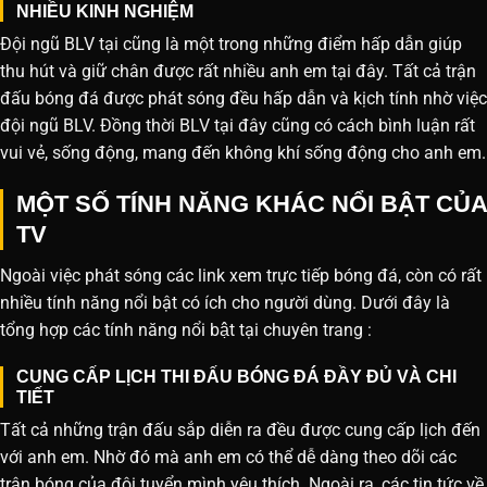
NHIỀU KINH NGHIỆM
Đội ngũ BLV tại cũng là một trong những điểm hấp dẫn giúp
thu hút và giữ chân được rất nhiều anh em tại đây. Tất cả trận
đấu bóng đá được phát sóng đều hấp dẫn và kịch tính nhờ việc
đội ngũ BLV. Đồng thời BLV tại đây cũng có cách bình luận rất
vui vẻ, sống động, mang đến không khí sống động cho anh em.
MỘT SỐ TÍNH NĂNG KHÁC NỔI BẬT CỦA
TV
Ngoài việc phát sóng các link xem trực tiếp bóng đá, còn có rất
nhiều tính năng nổi bật có ích cho người dùng. Dưới đây là
tổng hợp các tính năng nổi bật tại chuyên trang :
CUNG CẤP LỊCH THI ĐẤU BÓNG ĐÁ ĐẦY ĐỦ VÀ CHI
TIẾT
Tất cả những trận đấu sắp diễn ra đều được cung cấp lịch đến
với anh em. Nhờ đó mà anh em có thể dễ dàng theo dõi các
trận bóng của đội tuyển mình yêu thích. Ngoài ra, các tin tức về