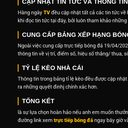
CẬP NHẬT TIN TỨC VÀ THÔNG TI
Hàng ngày
TV
đều cập nhật tất cả các tin tức v
khi đọc tin tức tại đây, bởi luôn tham khảo những
CUNG CẤP BẢNG XẾP HẠNG BÓN
Ngoài việc cung cấp trực tiếp bóng đá 19/04/20
thông tin về vị trí, điểm số, hiệu số thắng/ thua, 
TỶ LỆ KÈO NHÀ CÁI
Thông tin trong bảng tỉ lệ kèo đều được cập nh
ra những quyết đinhj chính xác hơn.
TỔNG KẾT
là sự lựa chọn hoàn hảo nếu anh em muốn thưởng
đường link xem
trực tiếp bóng đá
ngay bây giờ và