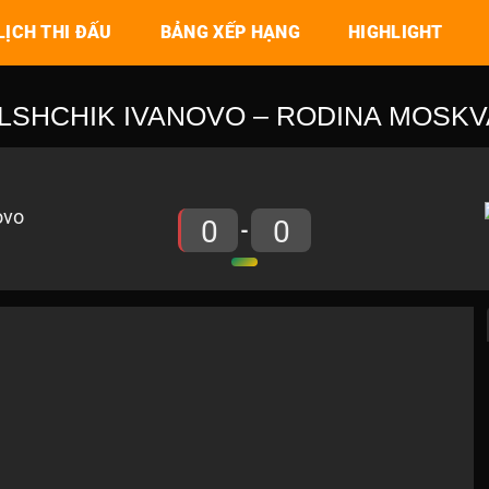
LỊCH THI ĐẤU
BẢNG XẾP HẠNG
HIGHLIGHT
LSHCHIK IVANOVO – RODINA MOSKVA I
0
0
-