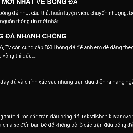
N MỚI NHẤT VỀ BÓNG ĐÁ
ề bóng đá như: cầu thủ, huấn luyện viên, chuyển nhượng, 
 nguồn thông tin mới nhất.
G ĐÁ NHANH CHÓNG
26, Tv còn cung cấp BXH bóng đá để anh em dễ dàng the
số vòng thi đấu,…
ật đầy đủ và chính xác sau những trận đấu diễn ra hằng 
 thức được các trận đấu bóng đá Tekstilshchik Ivanovo 
 chia sẻ đến bạn bè để không bỏ lỡ các trận đấu bóng đá t