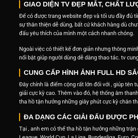
GIAO DIỆN TV ĐẸP MẮT, CHẤT L
Để có được trang website đẹp và tối ưu đầy đủ tín
sự thân thiện dễ dùng, bất cứ khách hàng dù ch
đấu yêu thích của mình một cách nhanh chóng.
Ngoài việc có thiết kế đơn giản nhưng thông min
nổi bật giúp người dùng dễ dàng thao tác. tv cun
CUNG CẤP HÌNH ẢNH FULL HD S
Đây chính là điểm cộng rất lớn đối với , giúp tên 
giải cực kỳ cao. Thêm vào đó, hệ thống âm tha
tha hồ tận hưởng những giây phút cực kỳ chân th
ĐA DẠNG CÁC GIẢI ĐẤU ĐƯỢC PH
Tại , anh em có thể tha hồ tận hưởng những trận
League, World Cup, La Liga, Bundesliga, Euro, Co