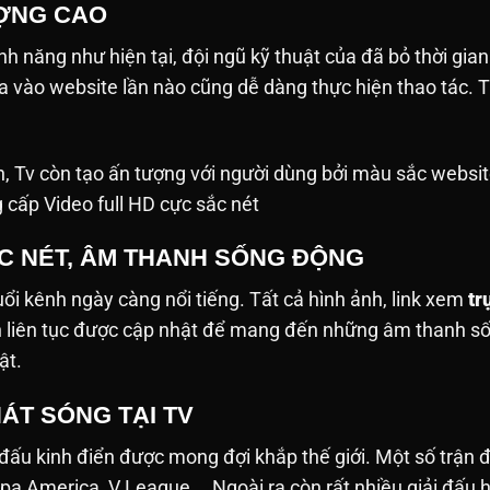
ƯỢNG CAO
h năng như hiện tại, đội ngũ kỹ thuật của đã bỏ thời gian
ưa vào website lần nào cũng dễ dàng thực hiện thao tác
h, Tv còn tạo ấn tượng với người dùng bởi màu sắc websit
g cấp Video full HD cực sắc nét
ẮC NÉT, ÂM THANH SỐNG ĐỘNG
tuổi kênh ngày càng nổi tiếng. Tất cả hình ảnh, link xem
tr
nh liên tục được cập nhật để mang đến những âm thanh 
ật.
ÁT SÓNG TẠI TV
 đấu kinh điển được mong đợi khắp thế giới. Một số trận
pa America, V League,… Ngoài ra còn rất nhiều giải đấu 