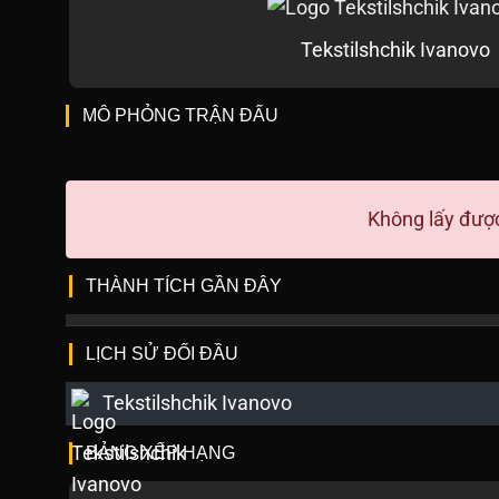
Tekstilshchik Ivanovo
MÔ PHỎNG TRẬN ĐẤU
Không lấy được
THÀNH TÍCH GẦN ĐÂY
LỊCH SỬ ĐỐI ĐẦU
Tekstilshchik Ivanovo
BẢNG XẾP HẠNG