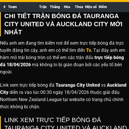
#
Team
Trận
Thắng
Hòa
Thua
Hiệu số
Điểm
CHI TIẾT TRẬN BÓNG ĐÁ TAURANGA
CITY UNITED VÀ AUCKLAND CITY MỚI
NHẤT
Nếu anh em đang tìm kiếm nơi để xem trực tiếp bóng đá trực
tuyến đáng tin cậy, anh em có thể tìm đến
Tv
.
Tại đây anh em
hâm mộ trái bóng tròn có thể em các trận đấu
trực tiếp bóng
đá 18/04/2026
mà không lo bị gián đoạn bởi các yếu tố bên
ngoài.
Link xem trực tiếp bóng đá
Tauranga City United
vs
Auckland
City
diễn ra vào lúc 00:30 ngày 18/04/2026 thuộc giải đấu
Northern New Zealand League tại website
có trang chủ chính
thức không bị chặn.
LINK XEM TRỰC TIẾP BÓNG ĐÁ
TAURANGA CITY UNITED VÀ AUCKLAND