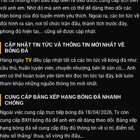
Tất cả những trận đấu sắp diễn ra đều được cung cấp lịch đến
với anh em. Nhờ đó mà anh em có thể dễ dàng theo dõi các
trận bóng của đội tuyển mình yêu thích. Ngoài ra, các tin tức về
đội hình ra sân, nơi tổ chức trận đấu, thành tích trước đây,
phong độ hiện tại,… cũng sẽ được cập nhật.
CẬP NHẬT TIN TỨC VÀ THÔNG TIN MỚI NHẤT VỀ
BÓNG ĐÁ
Hàng ngày
TV
đều cập nhật tất cả các tin tức về bóng đá như:
cầu thủ, huấn luyện viên, chuyển nhượng, bên lề sân cỏ,… Anh
em có thể hoàn toàn yên tâm khi đọc tin tức tại đây, bởi luôn
tham khảo những nguồn thông tin mới nhất.
CUNG CẤP BẢNG XẾP HẠNG BÓNG ĐÁ NHANH
CHÓNG
Ngoài việc cung cấp trực tiếp bóng đá 18/04/2026, Tv còn
cung cấp BXH bóng đá để anh em dễ dàng theo dõi. Bảng xếp
hạng bóng đá sẽ cung cấp đầy đủ thông tin về vị trí, điểm số,
hiệu số thắng/ thua, số vòng thi đấu,…