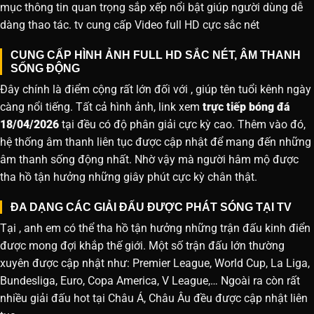
mục thông tin quan trọng sắp xếp nổi bật giúp người dùng dễ
dàng thao tác. tv cung cấp Video full HD cực sắc nét
CUNG CẤP HÌNH ẢNH FULL HD SẮC NÉT, ÂM THANH
SỐNG ĐỘNG
Đây chính là điểm cộng rất lớn đối với , giúp tên tuổi kênh ngày
càng nổi tiếng. Tất cả hình ảnh, link xem
trực tiếp bóng đá
18/04/2026
tại đều có độ phân giải cực kỳ cao. Thêm vào đó,
hệ thống âm thanh liên tục được cập nhật để mang đến những
âm thanh sống động nhất. Nhờ vậy mà người hâm mộ được
tha hồ tận hưởng những giây phút cực kỳ chân thật.
ĐA DẠNG CÁC GIẢI ĐẤU ĐƯỢC PHÁT SÓNG TẠI TV
Tại , anh em có thể tha hồ tận hưởng những trận đấu kinh điển
được mong đợi khắp thế giới. Một số trận đấu lớn thường
xuyên được cập nhật như: Premier League, World Cup, La Liga,
Bundesliga, Euro, Copa America, V League,… Ngoài ra còn rất
nhiều giải đấu hot tại Châu Á, Châu Âu đều được cập nhật liên