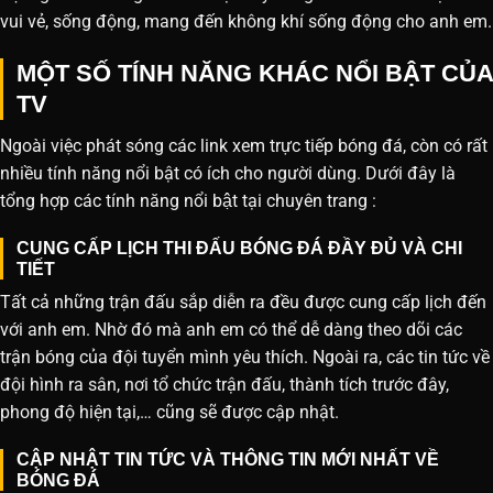
vui vẻ, sống động, mang đến không khí sống động cho anh em.
MỘT SỐ TÍNH NĂNG KHÁC NỔI BẬT CỦA
TV
Ngoài việc phát sóng các link xem trực tiếp bóng đá, còn có rất
nhiều tính năng nổi bật có ích cho người dùng. Dưới đây là
tổng hợp các tính năng nổi bật tại chuyên trang :
CUNG CẤP LỊCH THI ĐẤU BÓNG ĐÁ ĐẦY ĐỦ VÀ CHI
TIẾT
Tất cả những trận đấu sắp diễn ra đều được cung cấp lịch đến
với anh em. Nhờ đó mà anh em có thể dễ dàng theo dõi các
trận bóng của đội tuyển mình yêu thích. Ngoài ra, các tin tức về
đội hình ra sân, nơi tổ chức trận đấu, thành tích trước đây,
phong độ hiện tại,… cũng sẽ được cập nhật.
CẬP NHẬT TIN TỨC VÀ THÔNG TIN MỚI NHẤT VỀ
BÓNG ĐÁ