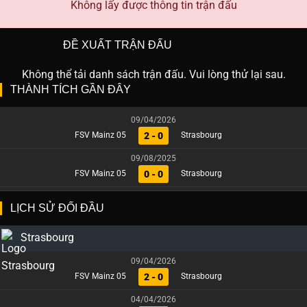
Không lấy được thông tin trận đấu
ĐỀ XUẤT TRẬN ĐẤU
Không thể tải danh sách trận đấu. Vui lòng thử lại sau.
THÀNH TÍCH GẦN ĐÂY
09/04/2026
2 - 0
FSV Mainz 05
Strasbourg
09/08/2025
0 - 0
FSV Mainz 05
Strasbourg
LỊCH SỬ ĐỐI ĐẦU
Strasbourg
09/04/2026
2 - 0
FSV Mainz 05
Strasbourg
04/04/2026