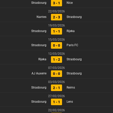
3 - 1
Strasbourg
Nice
22/03/2026
2 - 3
Nantes
Strasbourg
19/03/2026
1 - 1
Strasbourg
Rijeka
15/03/2026
0 - 0
Strasbourg
Paris FC
12/03/2026
1 - 2
Rijeka
Strasbourg
07/03/2026
0 - 0
AJ Auxerre
Strasbourg
03/03/2026
2 - 1
Strasbourg
Reims
27/02/2026
1 - 1
Strasbourg
Lens
22/02/2026