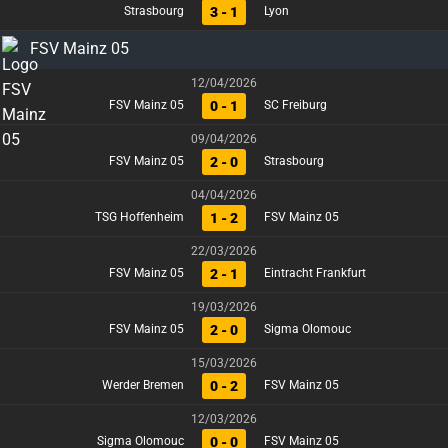
3 - 1
Strasbourg
Lyon
FSV Mainz 05
12/04/2026
0 - 1
FSV Mainz 05
SC Freiburg
09/04/2026
2 - 0
FSV Mainz 05
Strasbourg
04/04/2026
1 - 2
TSG Hoffenheim
FSV Mainz 05
22/03/2026
2 - 1
FSV Mainz 05
Eintracht Frankfurt
19/03/2026
2 - 0
FSV Mainz 05
Sigma Olomouc
15/03/2026
0 - 2
Werder Bremen
FSV Mainz 05
12/03/2026
0 - 0
Sigma Olomouc
FSV Mainz 05