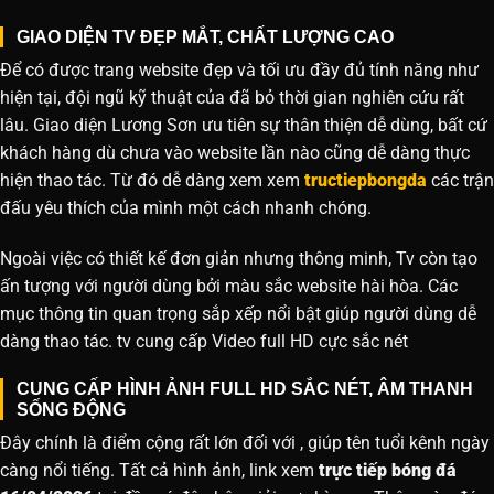
GIAO DIỆN TV ĐẸP MẮT, CHẤT LƯỢNG CAO
Để có được trang website đẹp và tối ưu đầy đủ tính năng như
hiện tại, đội ngũ kỹ thuật của đã bỏ thời gian nghiên cứu rất
lâu. Giao diện Lương Sơn ưu tiên sự thân thiện dễ dùng, bất cứ
khách hàng dù chưa vào website lần nào cũng dễ dàng thực
hiện thao tác. Từ đó dễ dàng xem xem
tructiepbongda
các trận
đấu yêu thích của mình một cách nhanh chóng.
Ngoài việc có thiết kế đơn giản nhưng thông minh, Tv còn tạo
ấn tượng với người dùng bởi màu sắc website hài hòa. Các
mục thông tin quan trọng sắp xếp nổi bật giúp người dùng dễ
dàng thao tác. tv cung cấp Video full HD cực sắc nét
CUNG CẤP HÌNH ẢNH FULL HD SẮC NÉT, ÂM THANH
SỐNG ĐỘNG
Đây chính là điểm cộng rất lớn đối với , giúp tên tuổi kênh ngày
càng nổi tiếng. Tất cả hình ảnh, link xem
trực tiếp bóng đá