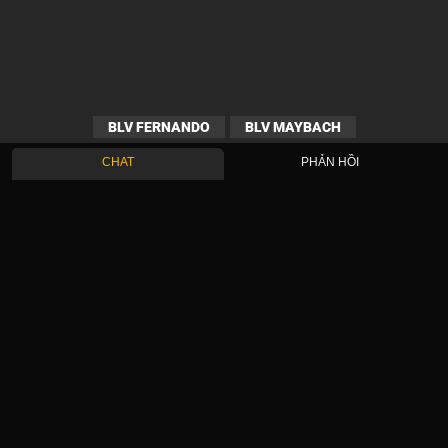
BLV FERNANDO
BLV MAYBACH
CHAT
PHẢN HỒI