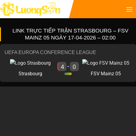
LINK TRỰC TIẾP TRẬN STRASBOURG – FSV
MAINZ 05 NGÀY 17-04-2026 – 02:00
UEFA EUROPA CONFERENCE LEAGUE
4
0
-
Strasbourg
FSV Mainz 05