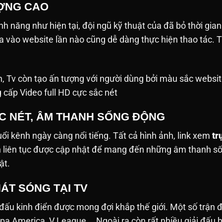
ƯỢNG CAO
h năng như hiện tại, đội ngũ kỹ thuật của đã bỏ thời gian
ưa vào website lần nào cũng dễ dàng thực hiện thao tác
h, Tv còn tạo ấn tượng với người dùng bởi màu sắc websit
g cấp Video full HD cực sắc nét
ẮC NÉT, ÂM THANH SỐNG ĐỘNG
tuổi kênh ngày càng nổi tiếng. Tất cả hình ảnh, link xem
tr
nh liên tục được cập nhật để mang đến những âm thanh 
ật.
ÁT SÓNG TẠI TV
 đấu kinh điển được mong đợi khắp thế giới. Một số trận
pa America, V League,… Ngoài ra còn rất nhiều giải đấu 