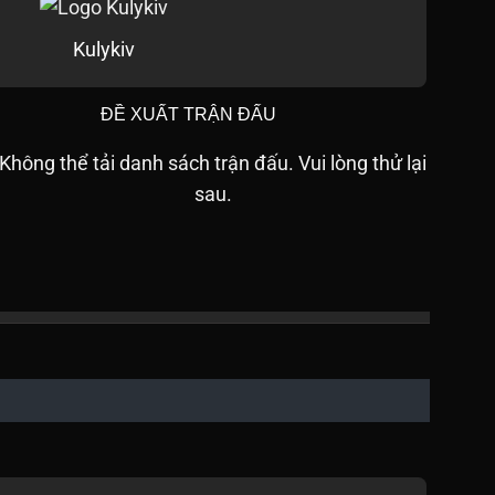
Kulykiv
ĐỀ XUẤT TRẬN ĐẤU
Không thể tải danh sách trận đấu. Vui lòng thử lại
sau.