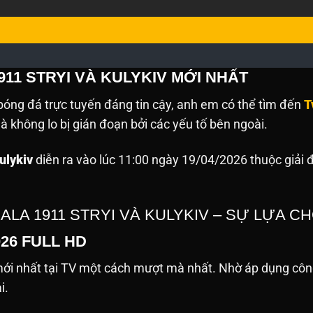
911 STRYI VÀ KULYKIV MỚI NHẤT
óng đá trực tuyến đáng tin cậy, anh em có thể tìm đến
T
 không lo bị gián đoạn bởi các yếu tố bên ngoài.
ulykiv
diễn ra vào lúc 11:00 ngày 19/04/2026 thuộc giải đ
ALA 1911 STRYI VÀ KULYKIV – SỰ LỰA 
026 FULL HD
i nhất tại TV một cách mượt mà nhất. Nhờ áp dụng công
ải.