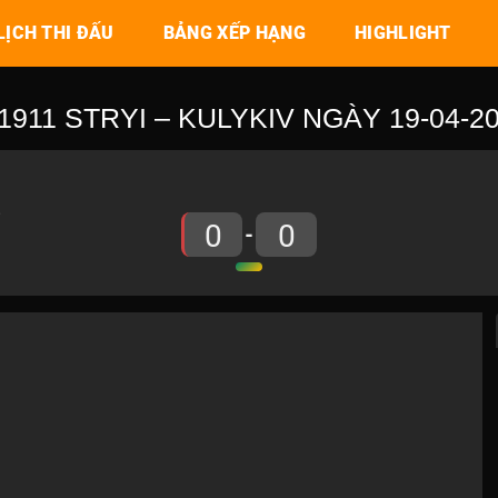
LỊCH THI ĐẤU
BẢNG XẾP HẠNG
HIGHLIGHT
911 STRYI – KULYKIV NGÀY 19-04-20
0
0
-