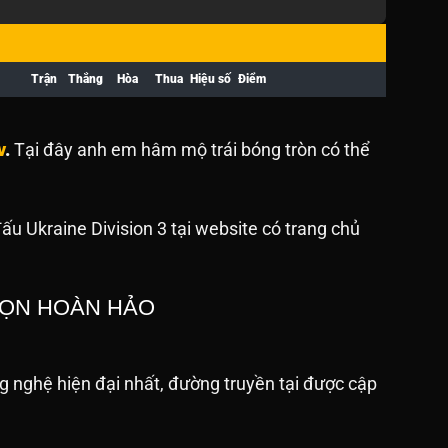
Trận
Thắng
Hòa
Thua
Hiệu số
Điểm
v
.
Tại đây anh em hâm mộ trái bóng tròn có thể
ấu Ukraine Division 3 tại website
có trang chủ
CHỌN HOÀN HẢO
 nghệ hiện đại nhất, đường truyền tại được cập