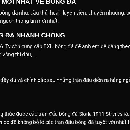
N MỚI NHẤT VỀ BÓNG ĐÁ
ề bóng đá như: cầu thủ, huấn luyện viên, chuyển nhượng, 
 nguồn thông tin mới nhất.
G ĐÁ NHANH CHÓNG
26, Tv còn cung cấp BXH bóng đá để anh em dễ dàng the
số vòng thi đấu,…
ật đầy đủ và chính xác sau những trận đấu diễn ra hằng 
 thức được các trận đấu bóng đá Skala 1911 Stryi vs Ku
 bè để không bỏ lỡ các trận đấu bóng đá tuyệt vời nhất tạ