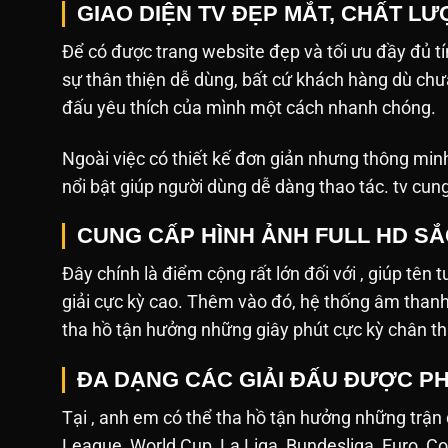
GIAO DIỆN TV ĐẸP MẮT, CHẤT L
Để có được trang website đẹp và tối ưu đầy đủ tín
sự thân thiện dễ dùng, bất cứ khách hàng dù ch
đấu yêu thích của mình một cách nhanh chóng.
Ngoài việc có thiết kế đơn giản nhưng thông min
nổi bật giúp người dùng dễ dàng thao tác. tv cun
CUNG CẤP HÌNH ẢNH FULL HD S
Đây chính là điểm cộng rất lớn đối với , giúp tên 
giải cực kỳ cao. Thêm vào đó, hệ thống âm tha
tha hồ tận hưởng những giây phút cực kỳ chân th
ĐA DẠNG CÁC GIẢI ĐẤU ĐƯỢC PH
Tại , anh em có thể tha hồ tận hưởng những trận
League, World Cup, La Liga, Bundesliga, Euro, Co