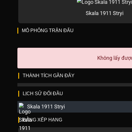
Skala 1911 Stryi
MÔ PHỎNG TRẬN ĐẤU
Không lấy được
THÀNH TÍCH GẦN ĐÂY
LỊCH SỬ ĐỐI ĐẦU
Skala 1911 Stryi
BẢNG XẾP HẠNG