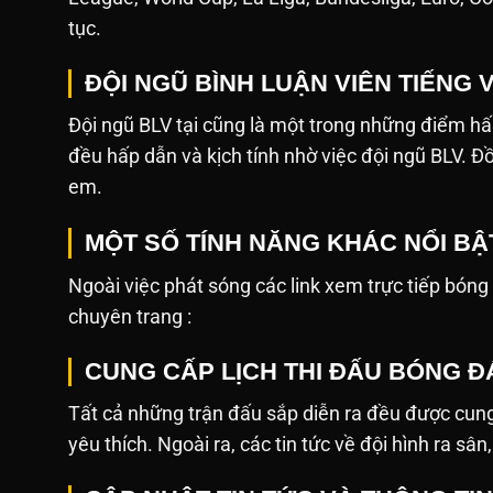
tục.
ĐỘI NGŨ BÌNH LUẬN VIÊN TIẾNG 
Đội ngũ BLV tại cũng là một trong những điểm hấ
đều hấp dẫn và kịch tính nhờ việc đội ngũ BLV. Đ
em.
MỘT SỐ TÍNH NĂNG KHÁC NỔI BẬ
Ngoài việc phát sóng các link xem trực tiếp bóng đá,
chuyên trang :
CUNG CẤP LỊCH THI ĐẤU BÓNG ĐÁ
Tất cả những trận đấu sắp diễn ra đều được cung
yêu thích. Ngoài ra, các tin tức về đội hình ra sâ