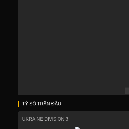
TỶ SỐ TRẬN ĐẤU
UKRAINE DIVISION 3