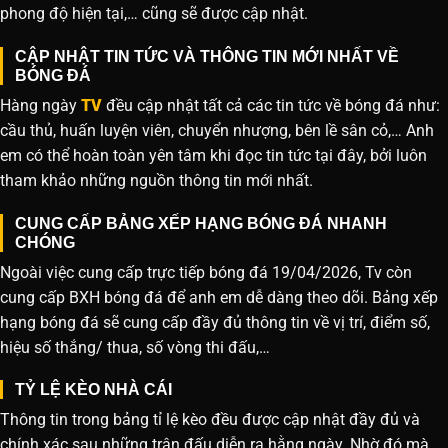
phong độ hiện tại,… cũng sẽ được cập nhật.
CẬP NHẬT TIN TỨC VÀ THÔNG TIN MỚI NHẤT VỀ
BÓNG ĐÁ
Hàng ngày
TV
đều cập nhật tất cả các tin tức về bóng đá như:
cầu thủ, huấn luyện viên, chuyển nhượng, bên lề sân cỏ,… Anh
em có thể hoàn toàn yên tâm khi đọc tin tức tại đây, bởi luôn
tham khảo những nguồn thông tin mới nhất.
CUNG CẤP BẢNG XẾP HẠNG BÓNG ĐÁ NHANH
CHÓNG
Ngoài việc cung cấp trực tiếp bóng đá 19/04/2026, Tv còn
cung cấp BXH bóng đá để anh em dễ dàng theo dõi. Bảng xếp
hạng bóng đá sẽ cung cấp đầy đủ thông tin về vị trí, điểm số,
hiệu số thắng/ thua, số vòng thi đấu,…
TỶ LỆ KÈO NHÀ CÁI
Thông tin trong bảng tỉ lệ kèo đều được cập nhật đầy đủ và
chính xác sau những trận đấu diễn ra hằng ngày. Nhờ đó mà