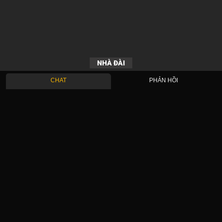
NHÀ ĐÀI
CHAT
PHẢN HỒI