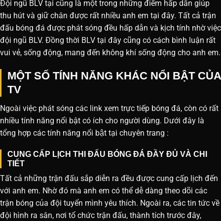
Đội ngũ BLV tại cũng là một trong những điểm hấp dẫn giúp
thu hút và giữ chân được rất nhiều anh em tại đây. Tất cả trận
đấu bóng đá được phát sóng đều hấp dẫn và kịch tính nhờ việc
đội ngũ BLV. Đồng thời BLV tại đây cũng có cách bình luận rất
vui vẻ, sống động, mang đến không khí sống động cho anh em.
MỘT SỐ TÍNH NĂNG KHÁC NỔI BẬT CỦA
TV
Ngoài việc phát sóng các link xem trực tiếp bóng đá, còn có rất
nhiều tính năng nổi bật có ích cho người dùng. Dưới đây là
tổng hợp các tính năng nổi bật tại chuyên trang :
CUNG CẤP LỊCH THI ĐẤU BÓNG ĐÁ ĐẦY ĐỦ VÀ CHI
TIẾT
Tất cả những trận đấu sắp diễn ra đều được cung cấp lịch đến
với anh em. Nhờ đó mà anh em có thể dễ dàng theo dõi các
trận bóng của đội tuyển mình yêu thích. Ngoài ra, các tin tức về
đội hình ra sân, nơi tổ chức trận đấu, thành tích trước đây,