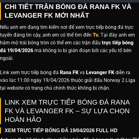
CHI TIẾT TRẬN BÓNG ĐÁ RANA FK VÀ
LEVANGER FK MỚI NHẤT
Nếu anh em đang tìm kiếm nơi để xem trực tiếp bóng đá trực
tuyến đáng tin cậy, anh em có thể tìm đến
Tv
.
Tại đây anh em
hâm mộ trái bóng tròn có thể em các trận đấu
trực tiếp bóng
đá 19/04/2026
mà không lo bị gián đoạn bởi các yếu tố bên
ngoài.
Link xem trực tiếp bóng đá
Rana FK
vs
Levanger FK
diễn ra
vào lúc 11:00 ngày 19/04/2026 thuộc giải đấu Norway 2.Liga
tại website
có trang chủ chính thức không bị chặn.
LINK XEM TRỰC TIẾP BÓNG ĐÁ RANA
FK VÀ LEVANGER FK – SỰ LỰA CHỌN
HOÀN HẢO
XEM TRỰC TIẾP BÓNG ĐÁ 19/04/2026 FULL HD