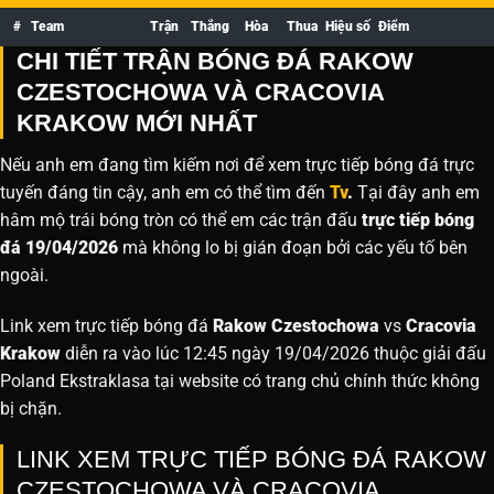
#
Team
Trận
Thắng
Hòa
Thua
Hiệu số
Điểm
CHI TIẾT TRẬN BÓNG ĐÁ RAKOW
CZESTOCHOWA VÀ CRACOVIA
KRAKOW MỚI NHẤT
Nếu anh em đang tìm kiếm nơi để xem trực tiếp bóng đá trực
tuyến đáng tin cậy, anh em có thể tìm đến
Tv
.
Tại đây anh em
hâm mộ trái bóng tròn có thể em các trận đấu
trực tiếp bóng
đá 19/04/2026
mà không lo bị gián đoạn bởi các yếu tố bên
ngoài.
Link xem trực tiếp bóng đá
Rakow Czestochowa
vs
Cracovia
Krakow
diễn ra vào lúc 12:45 ngày 19/04/2026 thuộc giải đấu
Poland Ekstraklasa tại website
có trang chủ chính thức không
bị chặn.
LINK XEM TRỰC TIẾP BÓNG ĐÁ RAKOW
CZESTOCHOWA VÀ CRACOVIA