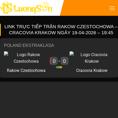
LINK TRỰC TIẾP TRẬN RAKOW CZESTOCHOWA –
CRACOVIA KRAKOW NGÀY 19-04-2026 – 19:45
POLAND EKSTRAKLASA
0
0
-
Rakow Czestochowa
Cracovia Krakow