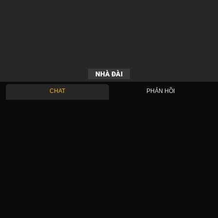
NHÀ ĐÀI
CHAT
PHẢN HỒI