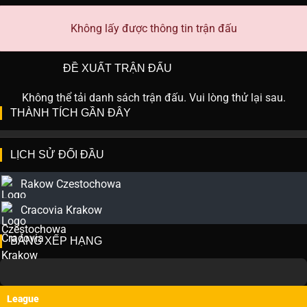
Không lấy được thông tin trận đấu
ĐỀ XUẤT TRẬN ĐẤU
Không thể tải danh sách trận đấu. Vui lòng thử lại sau.
THÀNH TÍCH GẦN ĐÂY
LỊCH SỬ ĐỐI ĐẦU
Rakow Czestochowa
Cracovia Krakow
BẢNG XẾP HẠNG
League