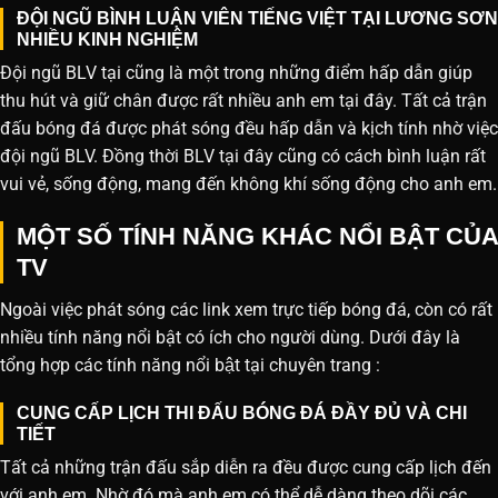
ĐỘI NGŨ BÌNH LUẬN VIÊN TIẾNG VIỆT TẠI LƯƠNG SƠN
NHIỀU KINH NGHIỆM
Đội ngũ BLV tại cũng là một trong những điểm hấp dẫn giúp
thu hút và giữ chân được rất nhiều anh em tại đây. Tất cả trận
đấu bóng đá được phát sóng đều hấp dẫn và kịch tính nhờ việc
đội ngũ BLV. Đồng thời BLV tại đây cũng có cách bình luận rất
vui vẻ, sống động, mang đến không khí sống động cho anh em.
MỘT SỐ TÍNH NĂNG KHÁC NỔI BẬT CỦA
TV
Ngoài việc phát sóng các link xem trực tiếp bóng đá, còn có rất
nhiều tính năng nổi bật có ích cho người dùng. Dưới đây là
tổng hợp các tính năng nổi bật tại chuyên trang :
CUNG CẤP LỊCH THI ĐẤU BÓNG ĐÁ ĐẦY ĐỦ VÀ CHI
TIẾT
Tất cả những trận đấu sắp diễn ra đều được cung cấp lịch đến
với anh em. Nhờ đó mà anh em có thể dễ dàng theo dõi các