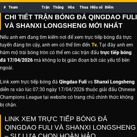
#
Team
Trận
Thắng
Hòa
Thua
Hiệu số
Điểm
CHI TIẾT TRẬN BÓNG ĐÁ QINGDAO FULI
VÀ SHANXI LONGSHENG MỚI NHẤT
Nếu anh em đang tìm kiếm nơi để xem trực tiếp bóng đá trực
tuyến đáng tin cậy, anh em có thể tìm đến
Tv
.
Tại đây anh em
hâm mộ trái bóng tròn có thể em các trận đấu
trực tiếp bóng
đá 17/04/2026
mà không lo bị gián đoạn bởi các yếu tố bên
ngoài.
Link xem trực tiếp bóng đá
Qingdao Fuli
vs
Shanxi Longsheng
diễn ra vào lúc 07:30 ngày 17/04/2026 thuộc giải đấu Chinese
Champions League tại website
có trang chủ chính thức không
bị chặn.
LINK XEM TRỰC TIẾP BÓNG ĐÁ
QINGDAO FULI VÀ SHANXI LONGSHENG
– SỰ LỰA CHỌN HOÀN HẢO