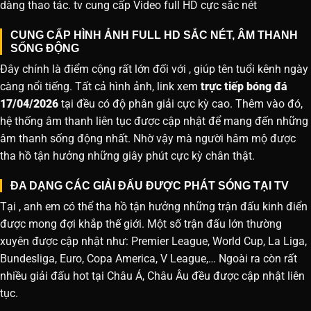
dàng thao tác. tv cung cấp Video full HD cực sắc nét
CUNG CẤP HÌNH ẢNH FULL HD SẮC NÉT, ÂM THANH
SỐNG ĐỘNG
Đây chính là điểm cộng rất lớn đối với , giúp tên tuổi kênh ngày
càng nổi tiếng. Tất cả hình ảnh, link xem
trực tiếp bóng đá
17/04/2026
tại đều có độ phân giải cực kỳ cao. Thêm vào đó,
hệ thống âm thanh liên tục được cập nhật để mang đến những
âm thanh sống động nhất. Nhờ vậy mà người hâm mộ được
tha hồ tận hưởng những giây phút cực kỳ chân thật.
ĐA DẠNG CÁC GIẢI ĐẤU ĐƯỢC PHÁT SÓNG TẠI TV
Tại , anh em có thể tha hồ tận hưởng những trận đấu kinh điển
được mong đợi khắp thế giới. Một số trận đấu lớn thường
xuyên được cập nhật như: Premier League, World Cup, La Liga,
Bundesliga, Euro, Copa America, V League,… Ngoài ra còn rất
nhiều giải đấu hot tại Châu Á, Châu Âu đều được cập nhật liên
tục.