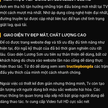
Anh em tha hồ tận hưởng những trận đấu bóng mới nhất tại TV
một cách mượt mà nhất. Nhờ áp dụng công nghệ hiện đại nhất,
đường truyền tại được cập nhật liên tục để hạn chế tình trạng
giật lag, quá tải.
GIAO DIỆN TV ĐẸP MẮT, CHẤT LƯỢNG CAO
Để có được trang website đẹp và tối ưu đầy đủ tính năng như
hiện tại, đội ngũ kỹ thuật của đã bỏ thời gian nghiên cứu rất
lâu. Giao diện Lương Sơn ưu tiên sự thân thiện dễ dùng, bất cứ
khách hàng dù chưa vào website lần nào cũng dễ dàng thực
hiện thao tác. Từ đó dễ dàng xem xem
tructiepbongda
các trận
đấu yêu thích của mình một cách nhanh chóng.
Ngoài việc có thiết kế đơn giản nhưng thông minh, Tv còn tạo
ấn tượng với người dùng bởi màu sắc website hài hòa. Các
mục thông tin quan trọng sắp xếp nổi bật giúp người dùng dễ
dàng thao tác. tv cung cấp Video full HD cực sắc nét