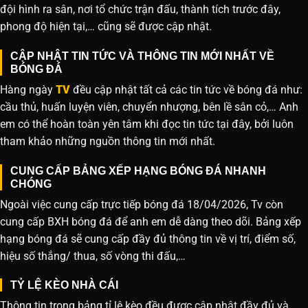
đội hình ra sân, nơi tổ chức trận đấu, thành tích trước đây,
phong độ hiện tại,… cũng sẽ được cập nhật.
CẬP NHẬT TIN TỨC VÀ THÔNG TIN MỚI NHẤT VỀ
BÓNG ĐÁ
Hàng ngày
TV
đều cập nhật tất cả các tin tức về bóng đá như:
cầu thủ, huấn luyện viên, chuyển nhượng, bên lề sân cỏ,… Anh
em có thể hoàn toàn yên tâm khi đọc tin tức tại đây, bởi luôn
tham khảo những nguồn thông tin mới nhất.
CUNG CẤP BẢNG XẾP HẠNG BÓNG ĐÁ NHANH
CHÓNG
Ngoài việc cung cấp trực tiếp bóng đá 18/04/2026, Tv còn
cung cấp BXH bóng đá để anh em dễ dàng theo dõi. Bảng xếp
hạng bóng đá sẽ cung cấp đầy đủ thông tin về vị trí, điểm số,
hiệu số thắng/ thua, số vòng thi đấu,…
TỶ LỆ KÈO NHÀ CÁI
Thông tin trong bảng tỉ lệ kèo đều được cập nhật đầy đủ và