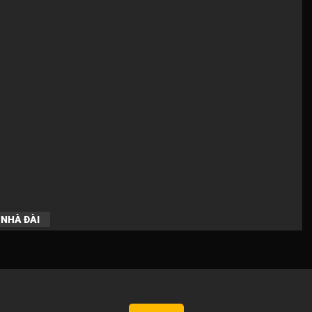
NHÀ ĐÀI