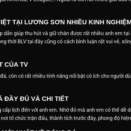
VIỆT TẠI LƯƠNG SƠN NHIỀU KINH NGHIỆ
p dẫn giúp thu hút và giữ chân được rất nhiều anh em tại
ồng thời BLV tại đây cũng có cách bình luận rất vui vẻ, 
T CỦA TV
 còn có rất nhiều tính năng nổi bật có ích cho người dùng. D
 ĐẦY ĐỦ VÀ CHI TIẾT
 cấp lịch đến với anh em. Nhờ đó mà anh em có thể dễ d
n, nơi tổ chức trận đấu, thành tích trước đây, phong độ hiệ