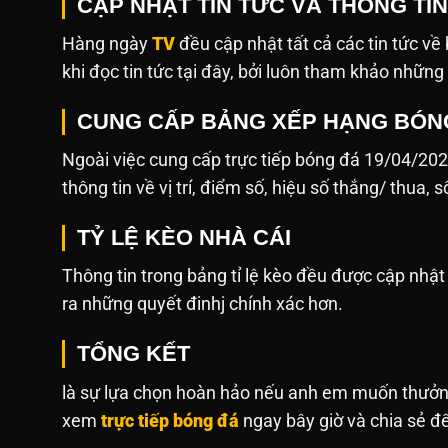
CẬP NHẬT TIN TỨC VÀ THÔNG TI
Hàng ngày
TV
đều cập nhật tất cả các tin tức v
khi đọc tin tức tại đây, bởi luôn tham khảo những
CUNG CẤP BẢNG XẾP HẠNG BÓN
Ngoài việc cung cấp trực tiếp bóng đá 19/04/20
thông tin về vị trí, điểm số, hiệu số thắng/ thua, 
TỶ LỆ KÈO NHÀ CÁI
Thông tin trong bảng tỉ lệ kèo đều được cập nh
ra những quyết đinhj chính xác hơn.
TỔNG KẾT
là sự lựa chọn hoàn hảo nếu anh em muốn thưởn
xem
trực tiếp bóng đá
ngay bây giờ và chia sẻ đế