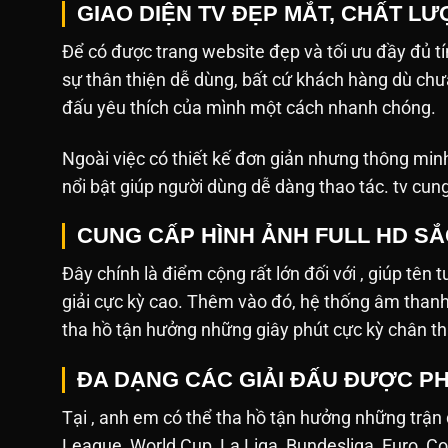
GIAO DIỆN TV ĐẸP MẮT, CHẤT L
Để có được trang website đẹp và tối ưu đầy đủ tín
sự thân thiện dễ dùng, bất cứ khách hàng dù ch
đấu yêu thích của mình một cách nhanh chóng.
Ngoài việc có thiết kế đơn giản nhưng thông min
nổi bật giúp người dùng dễ dàng thao tác. tv cun
CUNG CẤP HÌNH ẢNH FULL HD S
Đây chính là điểm cộng rất lớn đối với , giúp tên 
giải cực kỳ cao. Thêm vào đó, hệ thống âm tha
tha hồ tận hưởng những giây phút cực kỳ chân th
ĐA DẠNG CÁC GIẢI ĐẤU ĐƯỢC PH
Tại , anh em có thể tha hồ tận hưởng những trận
League, World Cup, La Liga, Bundesliga, Euro, Co