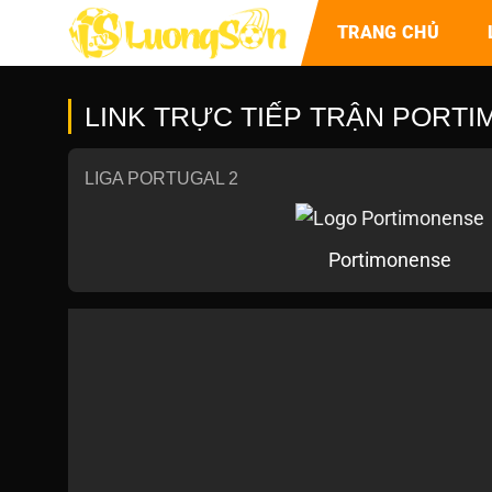
TRANG CHỦ
LINK TRỰC TIẾP TRẬN PORTIM
LIGA PORTUGAL 2
Portimonense