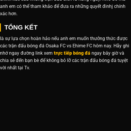
anh em có thể tham khảo để đưa ra những quyết đinhj chính
xác hơn.
TỔNG KẾT
là sự lựa chọn hoàn hảo nếu anh em muốn thưởng thức được
các trận đấu bóng đá Osaka FC vs Ehime FC hôm nay. Hãy ghi
nhớ ngay đường link xem
trực tiếp bóng đá
ngay bây giờ và
chia sẻ đến bạn bè để không bỏ lỡ các trận đấu bóng đá tuyệt
vời nhất tại Tv.