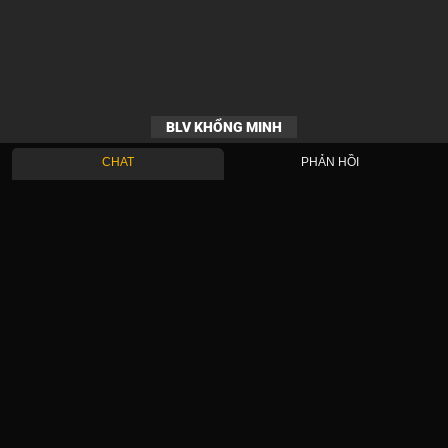
BLV KHỔNG MINH
CHAT
PHẢN HỒI