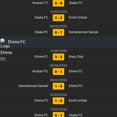
2 - 0
Imabari FC
Osaka FC
15/02/2026
2 - 2
Osaka FC
Kochi United
08/02/2026
0 - 1
Osaka FC
Kamatamare Sanuki
Ehime FC
12/04/2026
3 - 2
Ehime FC
Nara Club
05/04/2026
0 - 1
Imabari FC
Ehime FC
29/03/2026
1 - 0
Kamatamare Sanuki
Ehime FC
22/03/2026
1 - 0
Ehime FC
Kochi United
15/03/2026
0 - 1
Ehime FC
Osaka FC