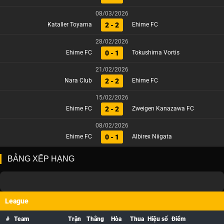
08/03/2026
2 - 2
Kataller Toyama
Ehime FC
28/02/2026
0 - 1
Ehime FC
Tokushima Vortis
21/02/2026
2 - 2
Nara Club
Ehime FC
15/02/2026
2 - 2
Ehime FC
Zweigen Kanazawa FC
08/02/2026
0 - 1
Ehime FC
Albirex Niigata
BẢNG XẾP HẠNG
League
#
Team
Trận
Thắng
Hòa
Thua
Hiệu số
Điểm