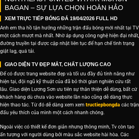
BAGAN – SỰ LỰA CHỌN HOÀN HẢO
XEM TRỰC TIẾP BÓNG ĐÁ 19/04/2026 FULL HD
Anh em tha hồ tận hưởng những trận đấu bóng mới nhất tại TV
một cách mượt mà nhất. Nhờ áp dụng công nghệ hiện đại nhất,
đường truyền tại được cập nhật liên tục để hạn chế tình trạng
giật lag, quá tải.
GIAO DIỆN TV ĐẸP MẮT, CHẤT LƯỢNG CAO
Để có được trang website đẹp và tối ưu đầy đủ tính năng như
hiện tại, đội ngũ kỹ thuật của đã bỏ thời gian nghiên cứu rất
lâu. Giao diện Lương Sơn ưu tiên sự thân thiện dễ dùng, bất cứ
khách hàng dù chưa vào website lần nào cũng dễ dàng thực
hiện thao tác. Từ đó dễ dàng xem xem
tructiepbongda
các trận
đấu yêu thích của mình một cách nhanh chóng.
Ngoài việc có thiết kế đơn giản nhưng thông minh, Tv còn tạo
ấn tượng với người dùng bởi màu sắc website hài hòa. Các