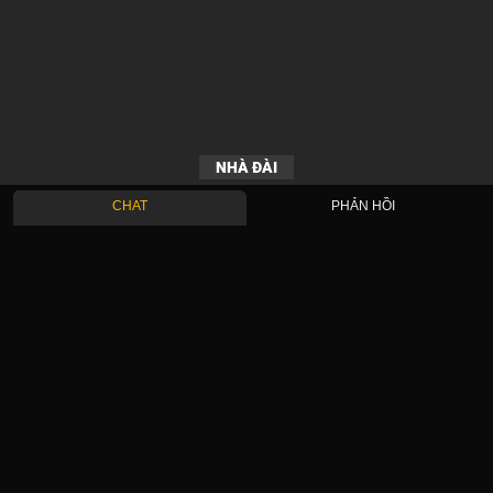
NHÀ ĐÀI
CHAT
PHẢN HỒI