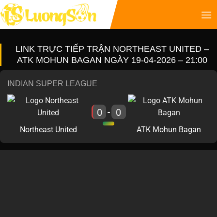
LINK TRỰC TIẾP TRẬN NORTHEAST UNITED –
ATK MOHUN BAGAN NGÀY 19-04-2026 – 21:00
INDIAN SUPER LEAGUE
0
0
-
Northeast United
ATK Mohun Bagan