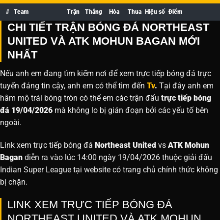
#
Team
Trận
Thắng
Hòa
Thua
Hiệu số
Điểm
CHI TIẾT TRẬN BÓNG ĐÁ NORTHEAST
UNITED VÀ ATK MOHUN BAGAN MỚI
NHẤT
Nếu anh em đang tìm kiếm nơi để xem trực tiếp bóng đá trực
tuyến đáng tin cậy, anh em có thể tìm đến
Tv
.
Tại đây anh em
hâm mộ trái bóng tròn có thể em các trận đấu
trực tiếp bóng
đá 19/04/2026
mà không lo bị gián đoạn bởi các yếu tố bên
ngoài.
Link xem trực tiếp bóng đá
Northeast United
vs
ATK Mohun
Bagan
diễn ra vào lúc 14:00 ngày 19/04/2026 thuộc giải đấu
Indian Super League tại website
có trang chủ chính thức không
bị chặn.
LINK XEM TRỰC TIẾP BÓNG ĐÁ
NORTHEAST UNITED VÀ ATK MOHUN