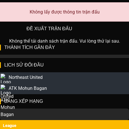
Không lấy được thông tin trận đấu
ĐỀ XUẤT TRẬN ĐẤU
Không thể tải danh sách trận đấu. Vui lòng thử lại sau.
THÀNH TÍCH GẦN ĐÂY
LỊCH SỬ ĐỐI ĐẦU
Northeast United
ATK Mohun Bagan
BẢNG XẾP HẠNG
League