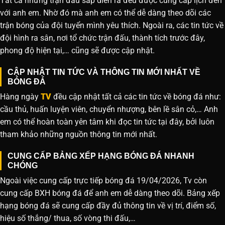
Tất cả những trận đấu sắp diễn ra đều được cung cấp lịch đến
với anh em. Nhờ đó mà anh em có thể dễ dàng theo dõi các
trận bóng của đội tuyển mình yêu thích. Ngoài ra, các tin tức về
đội hình ra sân, nơi tổ chức trận đấu, thành tích trước đây,
phong độ hiện tại,… cũng sẽ được cập nhật.
CẬP NHẬT TIN TỨC VÀ THÔNG TIN MỚI NHẤT VỀ
BÓNG ĐÁ
Hàng ngày
TV
đều cập nhật tất cả các tin tức về bóng đá như:
cầu thủ, huấn luyện viên, chuyển nhượng, bên lề sân cỏ,… Anh
em có thể hoàn toàn yên tâm khi đọc tin tức tại đây, bởi luôn
tham khảo những nguồn thông tin mới nhất.
CUNG CẤP BẢNG XẾP HẠNG BÓNG ĐÁ NHANH
CHÓNG
Ngoài việc cung cấp trực tiếp bóng đá 19/04/2026, Tv còn
cung cấp BXH bóng đá để anh em dễ dàng theo dõi. Bảng xếp
hạng bóng đá sẽ cung cấp đầy đủ thông tin về vị trí, điểm số,
hiệu số thắng/ thua, số vòng thi đấu,…