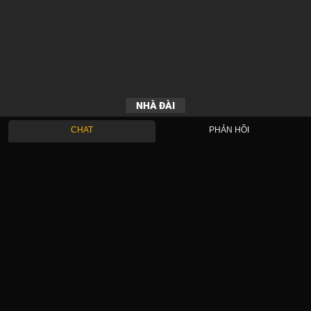
NHÀ ĐÀI
CHAT
PHẢN HỒI