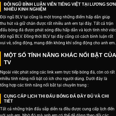
ĐỘI NGŨ BÌNH LUẬN VIÊN TIẾNG VIỆT TẠI LƯƠNG SƠN
NHIỀU KINH NGHIỆM
Đội ngũ BLV tại cũng là một trong những điểm hấp dẫn giúp
thu hút và giữ chân được rất nhiều anh em tại đây. Tất cả trận
đấu bóng đá được phát sóng đều hấp dẫn và kịch tính nhờ việc
đội ngũ BLV. Đồng thời BLV tại đây cũng có cách bình luận rất
vui vẻ, sống động, mang đến không khí sống động cho anh em.
MỘT SỐ TÍNH NĂNG KHÁC NỔI BẬT CỦA
TV
Ngoài việc phát sóng các link xem trực tiếp bóng đá, còn có rất
nhiều tính năng nổi bật có ích cho người dùng. Dưới đây là
tổng hợp các tính năng nổi bật tại chuyên trang :
CUNG CẤP LỊCH THI ĐẤU BÓNG ĐÁ ĐẦY ĐỦ VÀ CHI
TIẾT
Tất cả những trận đấu sắp diễn ra đều được cung cấp lịch đến
với anh em. Nhờ đó mà anh em có thể dễ dàng theo dõi các