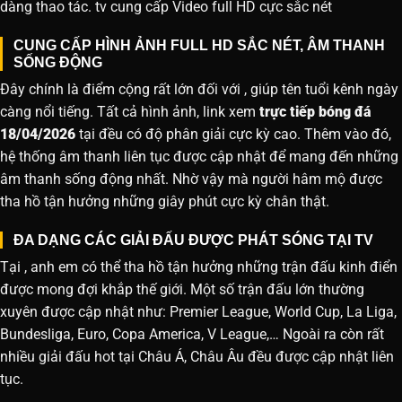
dàng thao tác. tv cung cấp Video full HD cực sắc nét
CUNG CẤP HÌNH ẢNH FULL HD SẮC NÉT, ÂM THANH
SỐNG ĐỘNG
Đây chính là điểm cộng rất lớn đối với , giúp tên tuổi kênh ngày
càng nổi tiếng. Tất cả hình ảnh, link xem
trực tiếp bóng đá
18/04/2026
tại đều có độ phân giải cực kỳ cao. Thêm vào đó,
hệ thống âm thanh liên tục được cập nhật để mang đến những
âm thanh sống động nhất. Nhờ vậy mà người hâm mộ được
tha hồ tận hưởng những giây phút cực kỳ chân thật.
ĐA DẠNG CÁC GIẢI ĐẤU ĐƯỢC PHÁT SÓNG TẠI TV
Tại , anh em có thể tha hồ tận hưởng những trận đấu kinh điển
được mong đợi khắp thế giới. Một số trận đấu lớn thường
xuyên được cập nhật như: Premier League, World Cup, La Liga,
Bundesliga, Euro, Copa America, V League,… Ngoài ra còn rất
nhiều giải đấu hot tại Châu Á, Châu Âu đều được cập nhật liên
tục.