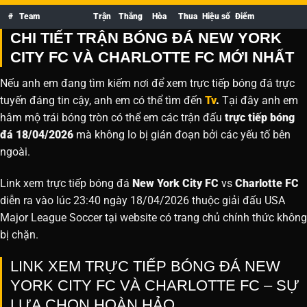
#
Team
Trận
Thắng
Hòa
Thua
Hiệu số
Điểm
CHI TIẾT TRẬN BÓNG ĐÁ NEW YORK
CITY FC VÀ CHARLOTTE FC MỚI NHẤT
Nếu anh em đang tìm kiếm nơi để xem trực tiếp bóng đá trực
tuyến đáng tin cậy, anh em có thể tìm đến
Tv
.
Tại đây anh em
hâm mộ trái bóng tròn có thể em các trận đấu
trực tiếp bóng
đá 18/04/2026
mà không lo bị gián đoạn bởi các yếu tố bên
ngoài.
Link xem trực tiếp bóng đá
New York City FC
vs
Charlotte FC
diễn ra vào lúc 23:40 ngày 18/04/2026 thuộc giải đấu USA
Major League Soccer tại website
có trang chủ chính thức không
bị chặn.
LINK XEM TRỰC TIẾP BÓNG ĐÁ NEW
YORK CITY FC VÀ CHARLOTTE FC – SỰ
LỰA CHỌN HOÀN HẢO