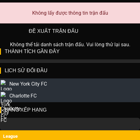
Không lấy được thông tin trận đấu
ĐỀ XUẤT TRẬN ĐẤU
Không thể tải danh sách trận đấu. Vui lòng thử lại sau.
THÀNH TÍCH GẦN ĐÂY
LỊCH SỬ ĐỐI ĐẦU
New York City FC
Charlotte FC
BẢNG XẾP HẠNG
League