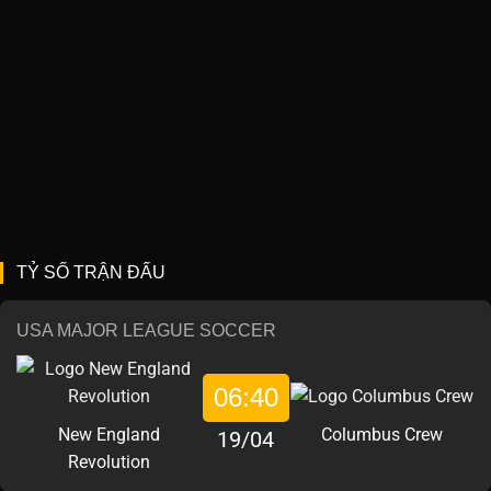
TỶ SỐ TRẬN ĐẤU
USA MAJOR LEAGUE SOCCER
06:40
New England
Columbus Crew
19/04
Revolution