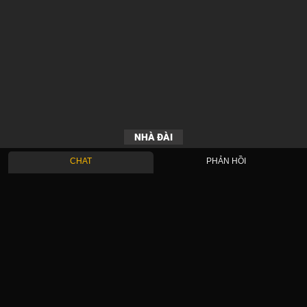
NHÀ ĐÀI
CHAT
PHẢN HỒI