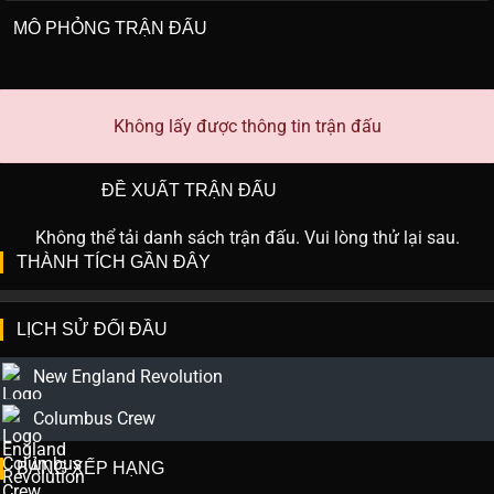
MÔ PHỎNG TRẬN ĐẤU
Không lấy được thông tin trận đấu
ĐỀ XUẤT TRẬN ĐẤU
Không thể tải danh sách trận đấu. Vui lòng thử lại sau.
THÀNH TÍCH GẦN ĐÂY
LỊCH SỬ ĐỐI ĐẦU
New England Revolution
Columbus Crew
BẢNG XẾP HẠNG