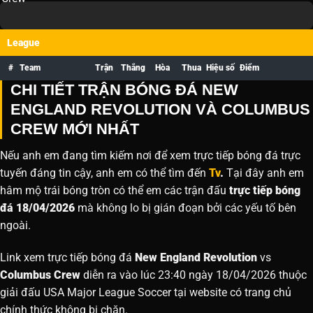
League
#
Team
Trận
Thắng
Hòa
Thua
Hiệu số
Điểm
CHI TIẾT TRẬN BÓNG ĐÁ NEW
ENGLAND REVOLUTION VÀ COLUMBUS
CREW MỚI NHẤT
Nếu anh em đang tìm kiếm nơi để xem trực tiếp bóng đá trực
tuyến đáng tin cậy, anh em có thể tìm đến
Tv
.
Tại đây anh em
hâm mộ trái bóng tròn có thể em các trận đấu
trực tiếp bóng
đá 18/04/2026
mà không lo bị gián đoạn bởi các yếu tố bên
ngoài.
Link xem trực tiếp bóng đá
New England Revolution
vs
Columbus Crew
diễn ra vào lúc 23:40 ngày 18/04/2026 thuộc
giải đấu USA Major League Soccer tại website
có trang chủ
chính thức không bị chặn.