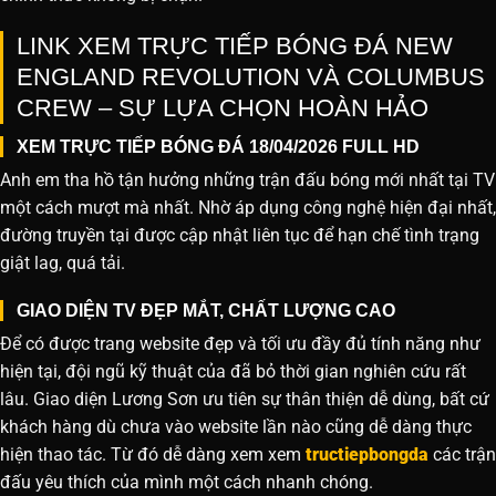
LINK XEM TRỰC TIẾP BÓNG ĐÁ NEW
ENGLAND REVOLUTION VÀ COLUMBUS
CREW – SỰ LỰA CHỌN HOÀN HẢO
XEM TRỰC TIẾP BÓNG ĐÁ 18/04/2026 FULL HD
Anh em tha hồ tận hưởng những trận đấu bóng mới nhất tại TV
một cách mượt mà nhất. Nhờ áp dụng công nghệ hiện đại nhất,
đường truyền tại được cập nhật liên tục để hạn chế tình trạng
giật lag, quá tải.
GIAO DIỆN TV ĐẸP MẮT, CHẤT LƯỢNG CAO
Để có được trang website đẹp và tối ưu đầy đủ tính năng như
hiện tại, đội ngũ kỹ thuật của đã bỏ thời gian nghiên cứu rất
lâu. Giao diện Lương Sơn ưu tiên sự thân thiện dễ dùng, bất cứ
khách hàng dù chưa vào website lần nào cũng dễ dàng thực
hiện thao tác. Từ đó dễ dàng xem xem
tructiepbongda
các trận
đấu yêu thích của mình một cách nhanh chóng.