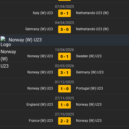
07/04/2025
0 - 1
Italy (W) U23
Netherlands U23 (W)
04/04/2025
3 - 0
Germany (W) U23
Netherlands U23 (W)
Norway (W) U23
13/04/2026
0 - 1
Norway (W) U23
Sweden (W) U23
02/03/2026
3 - 1
Norway (W) U23
Germany (W) U23
01/12/2025
1 - 0
Norway (W) U23
Portugal (W) U23
27/11/2025
1 - 0
England (W) U23
Norway (W) U23
27/10/2025
2 - 2
France (W) U23
Norway (W) U23