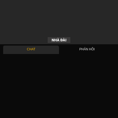
NHÀ ĐÀI
CHAT
PHẢN HỒI