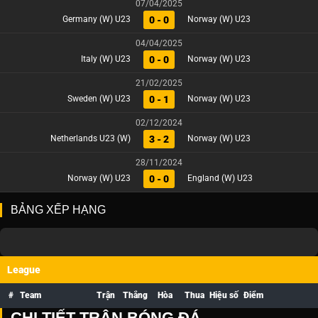
07/04/2025
0 - 0
Germany (W) U23
Norway (W) U23
04/04/2025
0 - 0
Italy (W) U23
Norway (W) U23
21/02/2025
0 - 1
Sweden (W) U23
Norway (W) U23
02/12/2024
3 - 2
Netherlands U23 (W)
Norway (W) U23
28/11/2024
0 - 0
Norway (W) U23
England (W) U23
BẢNG XẾP HẠNG
League
#
Team
Trận
Thắng
Hòa
Thua
Hiệu số
Điểm
CHI TIẾT TRẬN BÓNG ĐÁ