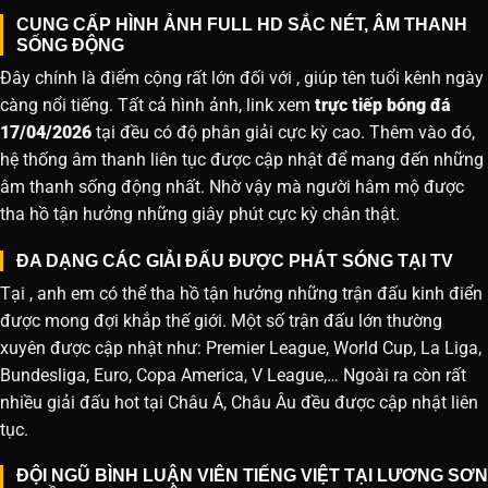
CUNG CẤP HÌNH ẢNH FULL HD SẮC NÉT, ÂM THANH
SỐNG ĐỘNG
Đây chính là điểm cộng rất lớn đối với , giúp tên tuổi kênh ngày
càng nổi tiếng. Tất cả hình ảnh, link xem
trực tiếp bóng đá
17/04/2026
tại đều có độ phân giải cực kỳ cao. Thêm vào đó,
hệ thống âm thanh liên tục được cập nhật để mang đến những
âm thanh sống động nhất. Nhờ vậy mà người hâm mộ được
tha hồ tận hưởng những giây phút cực kỳ chân thật.
ĐA DẠNG CÁC GIẢI ĐẤU ĐƯỢC PHÁT SÓNG TẠI TV
Tại , anh em có thể tha hồ tận hưởng những trận đấu kinh điển
được mong đợi khắp thế giới. Một số trận đấu lớn thường
xuyên được cập nhật như: Premier League, World Cup, La Liga,
Bundesliga, Euro, Copa America, V League,… Ngoài ra còn rất
nhiều giải đấu hot tại Châu Á, Châu Âu đều được cập nhật liên
tục.
ĐỘI NGŨ BÌNH LUẬN VIÊN TIẾNG VIỆT TẠI LƯƠNG SƠN