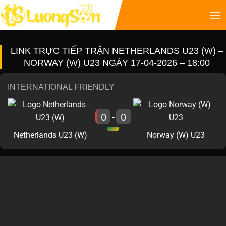
LINK TRỰC TIẾP TRẬN NETHERLANDS U23 (W) –
NORWAY (W) U23 NGÀY 17-04-2026 – 18:00
INTERNATIONAL FRIENDLY
0
0
-
Netherlands U23 (W)
Norway (W) U23