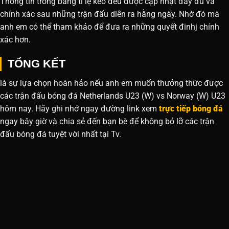
Thông tin trong bảng tỉ lệ kèo đều được cập nhật đầy đủ và
chính xác sau những trận đấu diễn ra hằng ngày. Nhờ đó mà
anh em có thể tham khảo để đưa ra những quyết đinhj chính
xác hơn.
TỔNG KẾT
là sự lựa chọn hoàn hảo nếu anh em muốn thưởng thức được
các trận đấu bóng đá Netherlands U23 (W) vs Norway (W) U23
hôm nay. Hãy ghi nhớ ngay đường link xem
trực tiếp bóng đá
ngay bây giờ và chia sẻ đến bạn bè để không bỏ lỡ các trận
đấu bóng đá tuyệt vời nhất tại Tv.