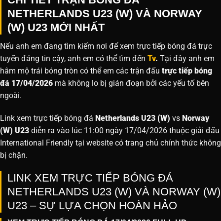
NETHERLANDS U23 (W) VÀ NORWAY
(W) U23 MỚI NHẤT
Nếu anh em đang tìm kiếm nơi để xem trực tiếp bóng đá trực
tuyến đáng tin cậy, anh em có thể tìm đến
Tv
.
Tại đây anh em
hâm mộ trái bóng tròn có thể em các trận đấu
trực tiếp bóng
đá 17/04/2026
mà không lo bị gián đoạn bởi các yếu tố bên
ngoài.
Link xem trực tiếp bóng đá
Netherlands U23 (W)
vs
Norway
(W) U23
diễn ra vào lúc 11:00 ngày 17/04/2026 thuộc giải đấu
International Friendly tại website
có trang chủ chính thức không
bị chặn.
LINK XEM TRỰC TIẾP BÓNG ĐÁ
NETHERLANDS U23 (W) VÀ NORWAY (W)
U23 – SỰ LỰA CHỌN HOÀN HẢO