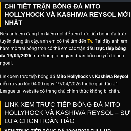
CHI TIẾT TRẬN BÓNG ĐÁ MITO
HOLLYHOCK VÀ KASHIWA REYSOL MỚI
NHẤT
Nếu anh em đang tìm kiếm nơi để xem trực tiếp bóng đá trực
tuyến đáng tin cậy, anh em có thể tìm đến
Tv
.
Tại đây anh em
hâm mộ trái bóng tròn có thể em các trận đấu
trực tiếp bóng
đá 19/04/2026
mà không lo bị gián đoạn bởi các yếu tố bên
ngoài.
Link xem trực tiếp bóng đá
Mito Hollyhock
vs
Kashiwa Reysol
diễn ra vào lúc 04:00 ngày 19/04/2026 thuộc giải đấu J1
League tại website
có trang chủ chính thức không bị chặn.
LINK XEM TRỰC TIẾP BÓNG ĐÁ MITO
HOLLYHOCK VÀ KASHIWA REYSOL – SỰ
LỰA CHỌN HOÀN HẢO