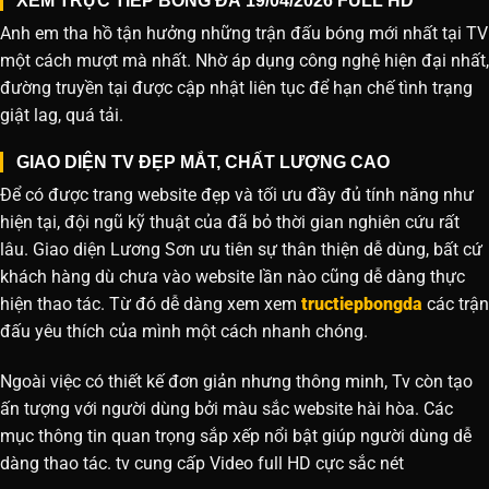
XEM TRỰC TIẾP BÓNG ĐÁ 19/04/2026 FULL HD
Anh em tha hồ tận hưởng những trận đấu bóng mới nhất tại TV
một cách mượt mà nhất. Nhờ áp dụng công nghệ hiện đại nhất,
đường truyền tại được cập nhật liên tục để hạn chế tình trạng
giật lag, quá tải.
GIAO DIỆN TV ĐẸP MẮT, CHẤT LƯỢNG CAO
Để có được trang website đẹp và tối ưu đầy đủ tính năng như
hiện tại, đội ngũ kỹ thuật của đã bỏ thời gian nghiên cứu rất
lâu. Giao diện Lương Sơn ưu tiên sự thân thiện dễ dùng, bất cứ
khách hàng dù chưa vào website lần nào cũng dễ dàng thực
hiện thao tác. Từ đó dễ dàng xem xem
tructiepbongda
các trận
đấu yêu thích của mình một cách nhanh chóng.
Ngoài việc có thiết kế đơn giản nhưng thông minh, Tv còn tạo
ấn tượng với người dùng bởi màu sắc website hài hòa. Các
mục thông tin quan trọng sắp xếp nổi bật giúp người dùng dễ
dàng thao tác. tv cung cấp Video full HD cực sắc nét