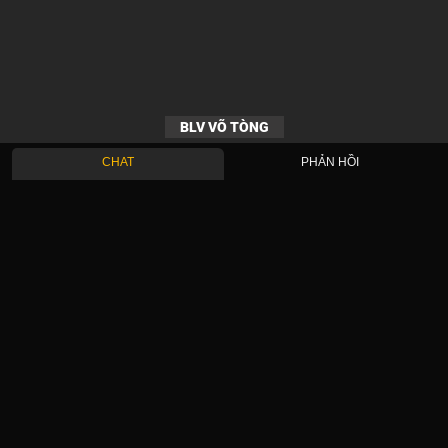
BLV VÕ TÒNG
CHAT
PHẢN HỒI