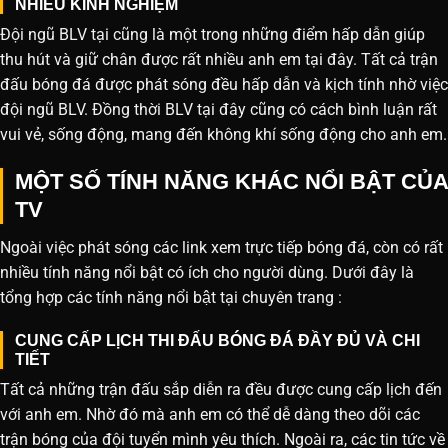
NHIỀU KINH NGHIỆM
Đội ngũ BLV tại cũng là một trong những điểm hấp dẫn giúp
thu hút và giữ chân được rất nhiều anh em tại đây. Tất cả trận
đấu bóng đá được phát sóng đều hấp dẫn và kịch tính nhờ việc
đội ngũ BLV. Đồng thời BLV tại đây cũng có cách bình luận rất
vui vẻ, sống động, mang đến không khí sống động cho anh em.
MỘT SỐ TÍNH NĂNG KHÁC NỔI BẬT CỦA
TV
Ngoài việc phát sóng các link xem trực tiếp bóng đá, còn có rất
nhiều tính năng nổi bật có ích cho người dùng. Dưới đây là
tổng hợp các tính năng nổi bật tại chuyên trang :
CUNG CẤP LỊCH THI ĐẤU BÓNG ĐÁ ĐẦY ĐỦ VÀ CHI
TIẾT
Tất cả những trận đấu sắp diễn ra đều được cung cấp lịch đến
với anh em. Nhờ đó mà anh em có thể dễ dàng theo dõi các
trận bóng của đội tuyển mình yêu thích. Ngoài ra, các tin tức về