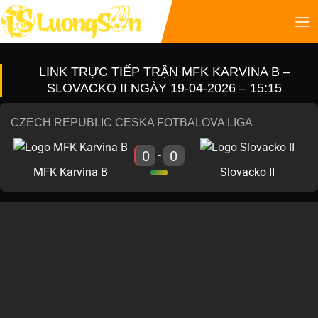
LINK TRỰC TIẾP TRẬN MFK KARVINA B –
SLOVACKO II NGÀY 19-04-2026 – 15:15
CZECH REPUBLIC CESKA FOTBALOVA LIGA
0
0
-
MFK Karvina B
Slovacko II