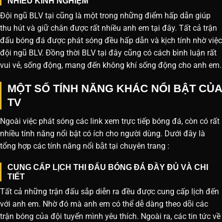
NHIỀU KINH NGHIỆM
Đội ngũ BLV tại cũng là một trong những điểm hấp dẫn giúp
thu hút và giữ chân được rất nhiều anh em tại đây. Tất cả trận
đấu bóng đá được phát sóng đều hấp dẫn và kịch tính nhờ việc
đội ngũ BLV. Đồng thời BLV tại đây cũng có cách bình luận rất
vui vẻ, sống động, mang đến không khí sống động cho anh em.
MỘT SỐ TÍNH NĂNG KHÁC NỔI BẬT CỦA
TV
Ngoài việc phát sóng các link xem trực tiếp bóng đá, còn có rất
nhiều tính năng nổi bật có ích cho người dùng. Dưới đây là
tổng hợp các tính năng nổi bật tại chuyên trang :
CUNG CẤP LỊCH THI ĐẤU BÓNG ĐÁ ĐẦY ĐỦ VÀ CHI
TIẾT
Tất cả những trận đấu sắp diễn ra đều được cung cấp lịch đến
với anh em. Nhờ đó mà anh em có thể dễ dàng theo dõi các
trận bóng của đội tuyển mình yêu thích. Ngoài ra, các tin tức về