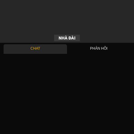
NHÀ ĐÀI
CHAT
PHẢN HỒI