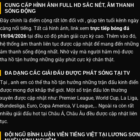
CUNG CẤP HÌNH ẢNH FULL HD SẮC NÉT, ÂM THANH
SỐNG ĐỘNG
Đây chính là điểm cộng rất lớn đối với , giúp tên tuổi kênh ngày
càng nổi tiếng. Tất cả hình ảnh, link xem
trực tiếp bóng đá
19/04/2026
tại đều có độ phân giải cực kỳ cao. Thêm vào đó,
hệ thống âm thanh liên tục được cập nhật để mang đến những
âm thanh sống động nhất. Nhờ vậy mà người hâm mộ được
tha hồ tận hưởng những giây phút cực kỳ chân thật.
ĐA DẠNG CÁC GIẢI ĐẤU ĐƯỢC PHÁT SÓNG TẠI TV
Tại , anh em có thể tha hồ tận hưởng những trận đấu kinh điển
được mong đợi khắp thế giới. Một số trận đấu lớn thường
xuyên được cập nhật như: Premier League, World Cup, La Liga,
Bundesliga, Euro, Copa America, V League,… Ngoài ra còn rất
nhiều giải đấu hot tại Châu Á, Châu Âu đều được cập nhật liên
tục.
ĐỘI NGŨ BÌNH LUẬN VIÊN TIẾNG VIỆT TẠI LƯƠNG SƠN