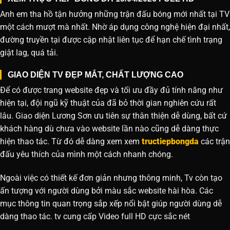
Anh em tha hồ tận hưởng những trận đấu bóng mới nhất tại TV
một cách mượt mà nhất. Nhờ áp dụng công nghệ hiện đại nhất,
đường truyền tại được cập nhật liên tục để hạn chế tình trạng
giật lag, quá tải.
GIAO DIỆN TV ĐẸP MẮT, CHẤT LƯỢNG CAO
Để có được trang website đẹp và tối ưu đầy đủ tính năng như
hiện tại, đội ngũ kỹ thuật của đã bỏ thời gian nghiên cứu rất
lâu. Giao diện Lương Sơn ưu tiên sự thân thiện dễ dùng, bất cứ
khách hàng dù chưa vào website lần nào cũng dễ dàng thực
hiện thao tác. Từ đó dễ dàng xem xem
tructiepbongda
các trận
đấu yêu thích của mình một cách nhanh chóng.
Ngoài việc có thiết kế đơn giản nhưng thông minh, Tv còn tạo
ấn tượng với người dùng bởi màu sắc website hài hòa. Các
mục thông tin quan trọng sắp xếp nổi bật giúp người dùng dễ
dàng thao tác. tv cung cấp Video full HD cực sắc nét