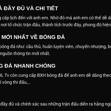
 ĐẦY ĐỦ VÀ CHI TIẾT
 cấp lịch đến với anh em. Nhờ đó mà anh em có thể dễ d
n, nơi tổ chức trận đấu, thành tích trước đây, phong độ hiệ
N MỚI NHẤT VỀ BÓNG ĐÁ
ề bóng đá như: cầu thủ, huấn luyện viên, chuyển nhượng, 
 nguồn thông tin mới nhất.
G ĐÁ NHANH CHÓNG
26, Tv còn cung cấp BXH bóng đá để anh em dễ dàng the
số vòng thi đấu,…
ật đầy đủ và chính xác sau những trận đấu diễn ra hằng 