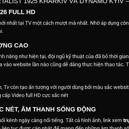
ETALIST 1925 KHARKIV VÀ DYNAMO KYIV
26 FULL HD
i nhất tại TV một cách mượt mà nhất. Nhờ áp dụng công
ải.
ƯỢNG CAO
h năng như hiện tại, đội ngũ kỹ thuật của đã bỏ thời gian
ưa vào website lần nào cũng dễ dàng thực hiện thao tác
h, Tv còn tạo ấn tượng với người dùng bởi màu sắc websit
g cấp Video full HD cực sắc nét
ẮC NÉT, ÂM THANH SỐNG ĐỘNG
tuổi kênh ngày càng nổi tiếng. Tất cả hình ảnh, link xem
tr
nh liên tục được cập nhật để mang đến những âm thanh 