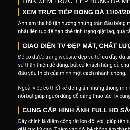
LINK XEM TRỰC TIẾP BÓNG ĐÁ M
XEM TRỰC TIẾP BÓNG ĐÁ 11/04/20
Anh em tha hồ tận hưởng những trận đấu bóng mớ
nhật liên tục để hạn chế tình trạng giật lag, quá t
GIAO DIỆN TV ĐẸP MẮT, CHẤT L
Để có được trang website đẹp và tối ưu đầy đủ tín
sự thân thiện dễ dùng, bất cứ khách hàng dù ch
đấu yêu thích của mình một cách nhanh chóng.
Ngoài việc có thiết kế đơn giản nhưng thông min
nổi bật giúp người dùng dễ dàng thao tác. tv cun
CUNG CẤP HÌNH ẢNH FULL HD S
Đây chính là điểm cộng rất lớn đối với , giúp tên 
giải cực kỳ cao. Thêm vào đó, hệ thống âm tha