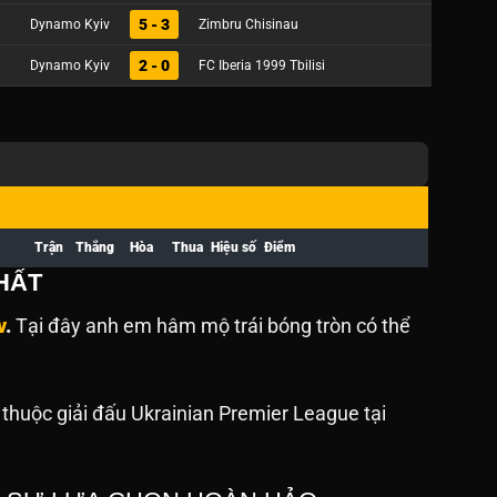
5 - 3
Dynamo Kyiv
Zimbru Chisinau
2 - 0
Dynamo Kyiv
FC Iberia 1999 Tbilisi
Trận
Thắng
Hòa
Thua
Hiệu số
Điểm
HẤT
v
.
Tại đây anh em hâm mộ trái bóng tròn có thể
thuộc giải đấu Ukrainian Premier League tại