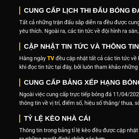
CUNG CẤP LỊCH THI ĐẤU BÓNG ĐÁ
Tất cả những trận đấu sắp diễn ra đều được cung
yêu thích. Ngoài ra, các tin tức về đội hình ra sâ
CẬP NHẬT TIN TỨC VÀ THÔNG TI
Hàng ngày
TV
đều cập nhật tất cả các tin tức v
khi đọc tin tức tại đây, bởi luôn tham khảo những
CUNG CẤP BẢNG XẾP HẠNG BÓN
Ngoài việc cung cấp trực tiếp bóng đá 11/04/20
thông tin về vị trí, điểm số, hiệu số thắng/ thua, 
TỶ LỆ KÈO NHÀ CÁI
Thông tin trong bảng tỉ lệ kèo đều được cập nh
ra những quyết đinhj chính xác hơn.