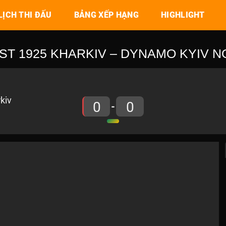
LỊCH THI ĐẤU
BẢNG XẾP HẠNG
HIGHLIGHT
ST 1925 KHARKIV – DYNAMO KYIV NGÀ
0
0
-