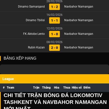
28/02/2026
1 - 2
Dinamo Samarqand
Navbahor Namangan
16/02/2026
1 - 1
Dinamo Tbilisi
Navbahor Namangan
12/02/2026
1 - 0
FK Aktobe Lento
Navbahor Namangan
08/02/2026
2 - 0
Rubin Kazan
Navbahor Namangan
BẢNG XẾP HẠNG
League
#
Team
Trận
Thắng
Hòa
Thua
Hiệu số
Điểm
CHI TIẾT TRẬN BÓNG ĐÁ LOKOMOTIV
TASHKENT VÀ NAVBAHOR NAMANGAN
MỚI NHẤT