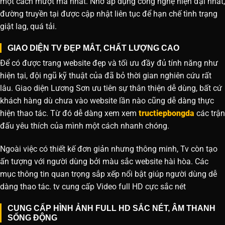
một cách mượt mà nhất. Nhờ áp dụng công nghệ hiện đại nhất,
đường truyền tại được cập nhật liên tục để hạn chế tình trạng
giật lag, quá tải.
GIAO DIỆN TV ĐẸP MẮT, CHẤT LƯỢNG CAO
Để có được trang website đẹp và tối ưu đầy đủ tính năng như
hiện tại, đội ngũ kỹ thuật của đã bỏ thời gian nghiên cứu rất
lâu. Giao diện Lương Sơn ưu tiên sự thân thiện dễ dùng, bất cứ
khách hàng dù chưa vào website lần nào cũng dễ dàng thực
hiện thao tác. Từ đó dễ dàng xem xem
tructiepbongda
các trận
đấu yêu thích của mình một cách nhanh chóng.
Ngoài việc có thiết kế đơn giản nhưng thông minh, Tv còn tạo
ấn tượng với người dùng bởi màu sắc website hài hòa. Các
mục thông tin quan trọng sắp xếp nổi bật giúp người dùng dễ
dàng thao tác. tv cung cấp Video full HD cực sắc nét
CUNG CẤP HÌNH ẢNH FULL HD SẮC NÉT, ÂM THANH
SỐNG ĐỘNG