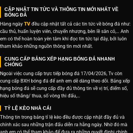
CẬP NHẬT TIN TỨC VÀ THÔNG TIN MỚI NHẤT VỀ
BÓNG ĐÁ
Hàng ngày
TV
đều cập nhật tất cả các tin tức về bóng đá như:
cầu thủ, huấn luyện viên, chuyển nhượng, bên lề sân cỏ,… Anh
em có thể hoàn toàn yên tâm khi đọc tin tức tại đây, bởi luôn
tham khảo những nguồn thông tin mới nhất.
CUNG CẤP BẢNG XẾP HẠNG BÓNG ĐÁ NHANH
CHÓNG
Ngoài việc cung cấp trực tiếp bóng đá 17/04/2026, Tv còn
cung cấp BXH bóng đá để anh em dễ dàng theo dõi. Bảng xếp
hạng bóng đá sẽ cung cấp đầy đủ thông tin về vị trí, điểm số,
hiệu số thắng/ thua, số vòng thi đấu,…
TỶ LỆ KÈO NHÀ CÁI
Thông tin trong bảng tỉ lệ kèo đều được cập nhật đầy đủ và
chính xác sau những trận đấu diễn ra hằng ngày. Nhờ đó mà
anh em có thể tham khảo để đưa ra những quyết đinhj chính