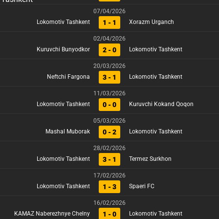
07/04/2026
1 - 1
Lokomotiv Tashkent
Xorazm Urganch
02/04/2026
2 - 0
Kuruvchi Bunyodkor
Lokomotiv Tashkent
20/03/2026
3 - 1
Neftchi Fargona
Lokomotiv Tashkent
11/03/2026
0 - 0
Lokomotiv Tashkent
Kuruvchi Kokand Qoqon
05/03/2026
0 - 2
Mashal Muborak
Lokomotiv Tashkent
28/02/2026
3 - 1
Lokomotiv Tashkent
Termez Surkhon
17/02/2026
1 - 3
Lokomotiv Tashkent
Spaeri FC
16/02/2026
1 - 0
KAMAZ Naberezhnye Chelny
Lokomotiv Tashkent