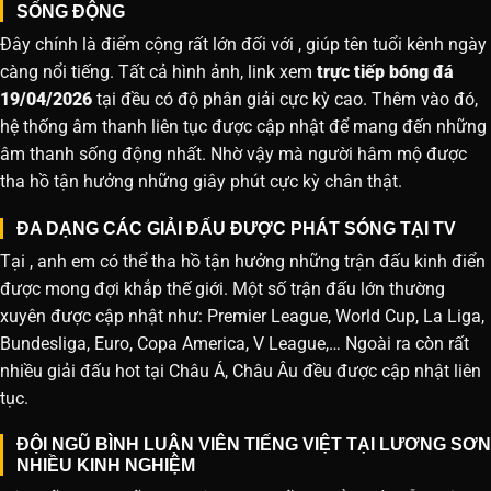
SỐNG ĐỘNG
Đây chính là điểm cộng rất lớn đối với , giúp tên tuổi kênh ngày
càng nổi tiếng. Tất cả hình ảnh, link xem
trực tiếp bóng đá
19/04/2026
tại đều có độ phân giải cực kỳ cao. Thêm vào đó,
hệ thống âm thanh liên tục được cập nhật để mang đến những
âm thanh sống động nhất. Nhờ vậy mà người hâm mộ được
tha hồ tận hưởng những giây phút cực kỳ chân thật.
ĐA DẠNG CÁC GIẢI ĐẤU ĐƯỢC PHÁT SÓNG TẠI TV
Tại , anh em có thể tha hồ tận hưởng những trận đấu kinh điển
được mong đợi khắp thế giới. Một số trận đấu lớn thường
xuyên được cập nhật như: Premier League, World Cup, La Liga,
Bundesliga, Euro, Copa America, V League,… Ngoài ra còn rất
nhiều giải đấu hot tại Châu Á, Châu Âu đều được cập nhật liên
tục.
ĐỘI NGŨ BÌNH LUẬN VIÊN TIẾNG VIỆT TẠI LƯƠNG SƠN
NHIỀU KINH NGHIỆM