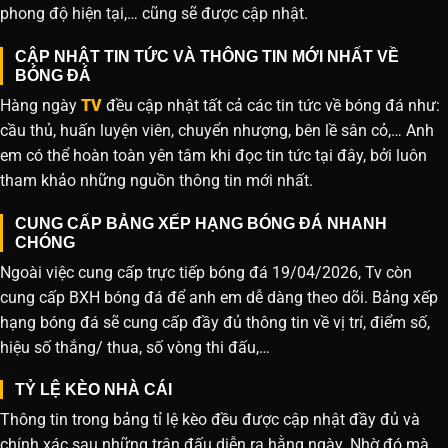
phong độ hiện tại,… cũng sẽ được cập nhật.
CẬP NHẬT TIN TỨC VÀ THÔNG TIN MỚI NHẤT VỀ
BÓNG ĐÁ
Hàng ngày
TV
đều cập nhật tất cả các tin tức về bóng đá như:
cầu thủ, huấn luyện viên, chuyển nhượng, bên lề sân cỏ,… Anh
em có thể hoàn toàn yên tâm khi đọc tin tức tại đây, bởi luôn
tham khảo những nguồn thông tin mới nhất.
CUNG CẤP BẢNG XẾP HẠNG BÓNG ĐÁ NHANH
CHÓNG
Ngoài việc cung cấp trực tiếp bóng đá 19/04/2026, Tv còn
cung cấp BXH bóng đá để anh em dễ dàng theo dõi. Bảng xếp
hạng bóng đá sẽ cung cấp đầy đủ thông tin về vị trí, điểm số,
hiệu số thắng/ thua, số vòng thi đấu,…
TỶ LỆ KÈO NHÀ CÁI
Thông tin trong bảng tỉ lệ kèo đều được cập nhật đầy đủ và
chính xác sau những trận đấu diễn ra hằng ngày. Nhờ đó mà