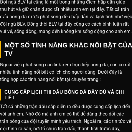
Đội ngũ BLV tại cũng là một trong những điểm hấp dẫn giúp
thu hút và giữ chân được rất nhiều anh em tại đây. Tất cả trận
đấu bóng đá được phát sóng đều hấp dẫn và kịch tính nhờ việc
đội ngũ BLV. Đồng thời BLV tại đây cũng có cách bình luận rất
vui vẻ, sống động, mang đến không khí sống động cho anh em.
MỘT SỐ TÍNH NĂNG KHÁC NỔI BẬT CỦA
TV
Ngoài việc phát sóng các link xem trực tiếp bóng đá, còn có rất
nhiều tính năng nổi bật có ích cho người dùng. Dưới đây là
tổng hợp các tính năng nổi bật tại chuyên trang :
CUNG CẤP LỊCH THI ĐẤU BÓNG ĐÁ ĐẦY ĐỦ VÀ CHI
TIẾT
Tất cả những trận đấu sắp diễn ra đều được cung cấp lịch đến
với anh em. Nhờ đó mà anh em có thể dễ dàng theo dõi các
trận bóng của đội tuyển mình yêu thích. Ngoài ra, các tin tức về
đội hình ra sân, nơi tổ chức trận đấu, thành tích trước đây,