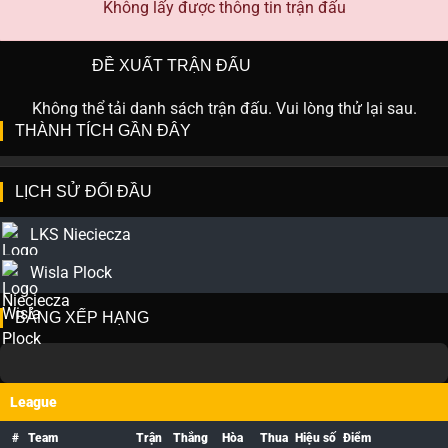
Không lấy được thông tin trận đấu
ĐỀ XUẤT TRẬN ĐẤU
Không thể tải danh sách trận đấu. Vui lòng thử lại sau.
THÀNH TÍCH GẦN ĐÂY
LỊCH SỬ ĐỐI ĐẦU
LKS Nieciecza
Wisla Plock
BẢNG XẾP HẠNG
League
#
Team
Trận
Thắng
Hòa
Thua
Hiệu số
Điểm