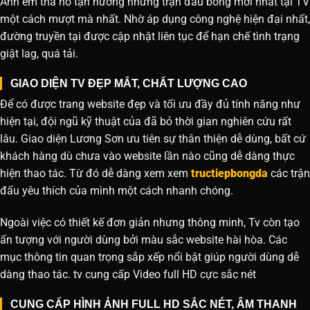
Anh em tha hồ tận hưởng những trận đấu bóng mới nhất tại TV
một cách mượt mà nhất. Nhờ áp dụng công nghệ hiện đại nhất,
đường truyền tại được cập nhật liên tục để hạn chế tình trạng
giật lag, quá tải.
GIAO DIỆN TV ĐẸP MẮT, CHẤT LƯỢNG CAO
Để có được trang website đẹp và tối ưu đầy đủ tính năng như
hiện tại, đội ngũ kỹ thuật của đã bỏ thời gian nghiên cứu rất
lâu. Giao diện Lương Sơn ưu tiên sự thân thiện dễ dùng, bất cứ
khách hàng dù chưa vào website lần nào cũng dễ dàng thực
hiện thao tác. Từ đó dễ dàng xem xem
tructiepbongda
các trận
đấu yêu thích của mình một cách nhanh chóng.
Ngoài việc có thiết kế đơn giản nhưng thông minh, Tv còn tạo
ấn tượng với người dùng bởi màu sắc website hài hòa. Các
mục thông tin quan trọng sắp xếp nổi bật giúp người dùng dễ
dàng thao tác. tv cung cấp Video full HD cực sắc nét
CUNG CẤP HÌNH ẢNH FULL HD SẮC NÉT, ÂM THANH