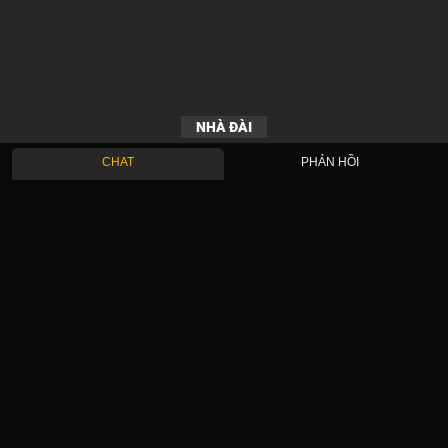
NHÀ ĐÀI
CHAT
PHẢN HỒI