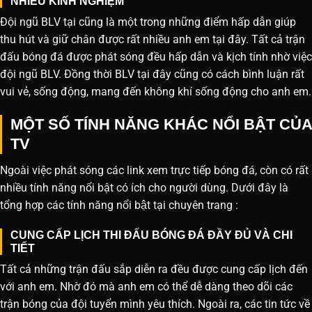
NHIỀU KINH NGHIỆM
Đội ngũ BLV tại cũng là một trong những điểm hấp dẫn giúp
thu hút và giữ chân được rất nhiều anh em tại đây. Tất cả trận
đấu bóng đá được phát sóng đều hấp dẫn và kịch tính nhờ việc
đội ngũ BLV. Đồng thời BLV tại đây cũng có cách bình luận rất
vui vẻ, sống động, mang đến không khí sống động cho anh em.
MỘT SỐ TÍNH NĂNG KHÁC NỔI BẬT CỦA
TV
Ngoài việc phát sóng các link xem trực tiếp bóng đá, còn có rất
nhiều tính năng nổi bật có ích cho người dùng. Dưới đây là
tổng hợp các tính năng nổi bật tại chuyên trang :
CUNG CẤP LỊCH THI ĐẤU BÓNG ĐÁ ĐẦY ĐỦ VÀ CHI
TIẾT
Tất cả những trận đấu sắp diễn ra đều được cung cấp lịch đến
với anh em. Nhờ đó mà anh em có thể dễ dàng theo dõi các
trận bóng của đội tuyển mình yêu thích. Ngoài ra, các tin tức về