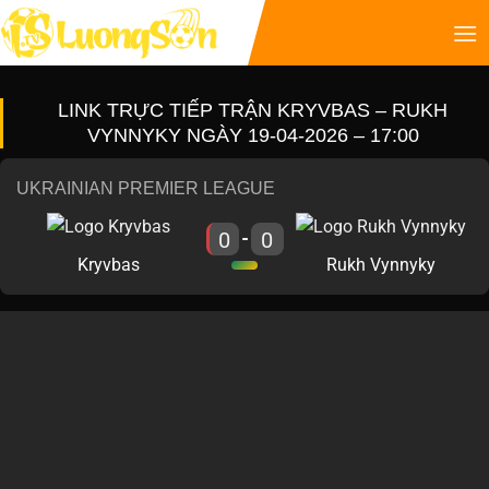
LINK TRỰC TIẾP TRẬN KRYVBAS – RUKH
VYNNYKY NGÀY 19-04-2026 – 17:00
UKRAINIAN PREMIER LEAGUE
0
0
-
Kryvbas
Rukh Vynnyky