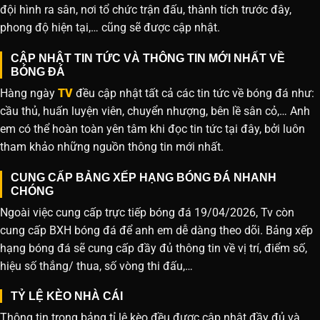
đội hình ra sân, nơi tổ chức trận đấu, thành tích trước đây,
phong độ hiện tại,… cũng sẽ được cập nhật.
CẬP NHẬT TIN TỨC VÀ THÔNG TIN MỚI NHẤT VỀ
BÓNG ĐÁ
Hàng ngày
TV
đều cập nhật tất cả các tin tức về bóng đá như:
cầu thủ, huấn luyện viên, chuyển nhượng, bên lề sân cỏ,… Anh
em có thể hoàn toàn yên tâm khi đọc tin tức tại đây, bởi luôn
tham khảo những nguồn thông tin mới nhất.
CUNG CẤP BẢNG XẾP HẠNG BÓNG ĐÁ NHANH
CHÓNG
Ngoài việc cung cấp trực tiếp bóng đá 19/04/2026, Tv còn
cung cấp BXH bóng đá để anh em dễ dàng theo dõi. Bảng xếp
hạng bóng đá sẽ cung cấp đầy đủ thông tin về vị trí, điểm số,
hiệu số thắng/ thua, số vòng thi đấu,…
TỶ LỆ KÈO NHÀ CÁI
Thông tin trong bảng tỉ lệ kèo đều được cập nhật đầy đủ và