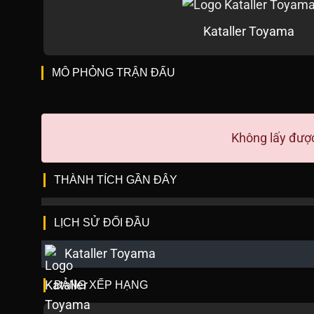
Kataller Toyama
MÔ PHỎNG TRẬN ĐẤU
Không lấy được
THÀNH TÍCH GẦN ĐÂY
LỊCH SỬ ĐỐI ĐẦU
Kataller Toyama
BẢNG XẾP HẠNG