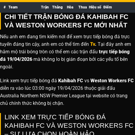
#
Team
Trận
Thắng
Hòa
Thua
Hiệu số
Điểm
CHI TIẾT TRẬN BÓNG ĐÁ KAHIBAH FC
VÀ WESTON WORKERS FC MỚI NHẤT
Nếu anh em đang tìm kiếm nơi để xem trực tiếp bóng đá trực
tuyến đáng tin cậy, anh em có thể tìm đến
Tv
.
Tại đây anh em
hâm mộ trái bóng tròn có thể em các trận đấu
trực tiếp bóng
đá 19/04/2026
mà không lo bị gián đoạn bởi các yếu tố bên
ngoài.
Link xem trực tiếp bóng đá
Kahibah FC
vs
Weston Workers FC
diễn ra vào lúc 03:00 ngày 19/04/2026 thuộc giải đấu
Australia Northern NSW Premier League tại website
có trang
chủ chính thức không bị chặn.
LINK XEM TRỰC TIẾP BÓNG ĐÁ
KAHIBAH FC VÀ WESTON WORKERS FC
– SỰ LỰA CHỌN HOÀN HẢO