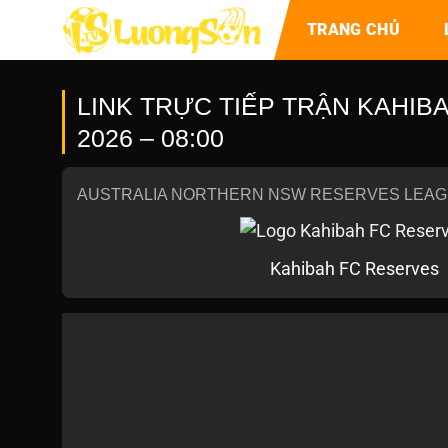
TRANG CHỦ
LINK TRỰC TIẾP TRẬN KAHI
2026 – 08:00
AUSTRALIA NORTHERN NSW RESERVES LEA
Kahibah FC Reserves