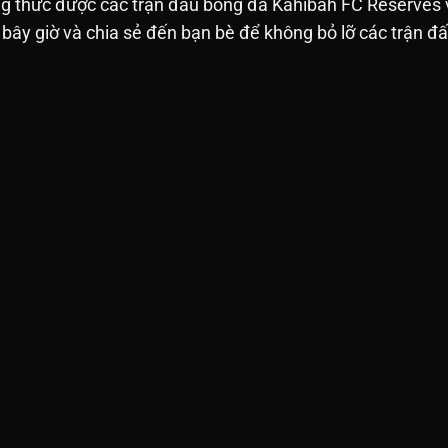
g thức được các trận đấu bóng đá Kahibah FC Reserves
bây giờ và chia sẻ đến bạn bè để không bỏ lỡ các trận đấu