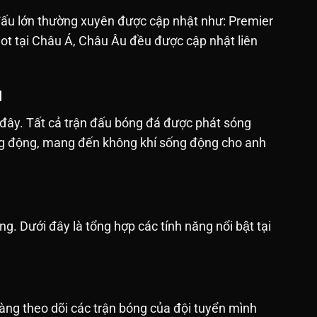
 đấu lớn thường xuyên được cập nhật như: Premier
hot tại Châu Á, Châu Âu đều được cập nhật liên
M
 đây. Tất cả trận đấu bóng đá được phát sóng
sống động, mang đến không khí sống động cho anh
ưới đây là tổng hợp các tính năng nổi bật tại
àng theo dõi các trận bóng của đội tuyển mình