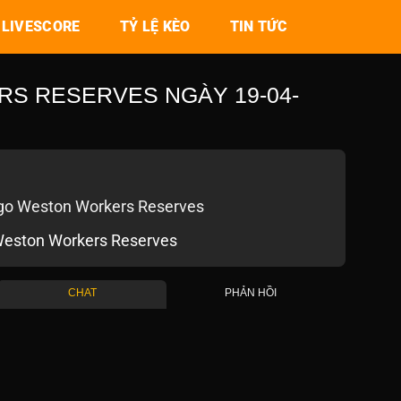
LIVESCORE
TỶ LỆ KÈO
TIN TỨC
RS RESERVES NGÀY 19-04-
eston Workers Reserves
CHAT
PHẢN HỒI