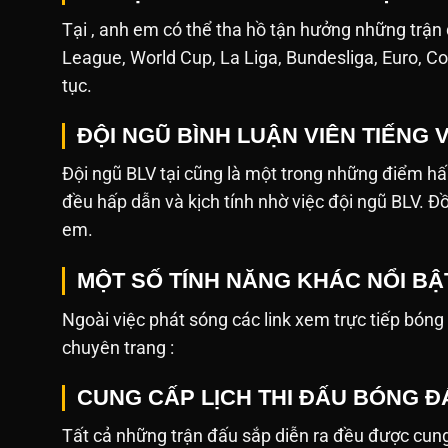
Tại , anh em có thể tha hồ tận hưởng những trận
League, World Cup, La Liga, Bundesliga, Euro, Co
tục.
ĐỘI NGŨ BÌNH LUẬN VIÊN TIẾNG 
Đội ngũ BLV tại cũng là một trong những điểm hấ
đều hấp dẫn và kịch tính nhờ việc đội ngũ BLV. Đ
em.
MỘT SỐ TÍNH NĂNG KHÁC NỔI BẬ
Ngoài việc phát sóng các link xem trực tiếp bóng đá,
chuyên trang :
CUNG CẤP LỊCH THI ĐẤU BÓNG ĐÁ
Tất cả những trận đấu sắp diễn ra đều được cung