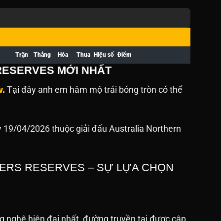
Trận
Thắng
Hòa
Thua
Hiệu số
Điểm
RESERVES MỚI NHẤT
v
.
Tại đây anh em hâm mộ trái bóng tròn có thể
y 19/04/2026 thuộc giải đấu Australia Northern
KERS RESERVES – SỰ LỰA CHỌN
 nghệ hiện đại nhất, đường truyền tại được cập