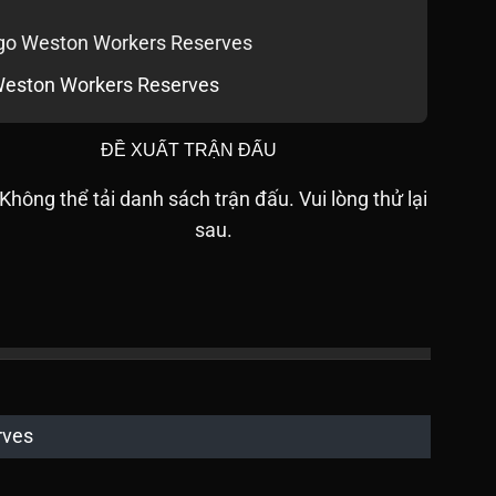
eston Workers Reserves
ĐỀ XUẤT TRẬN ĐẤU
Không thể tải danh sách trận đấu. Vui lòng thử lại
sau.
rves