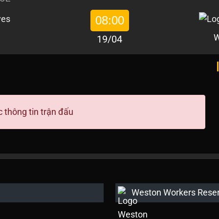
08:00
W
19/04
 thông tin trận đấu
Weston Workers Rese