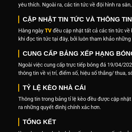
yêu thích. Ngoài ra, các tin tức về đội hình ra sâ
CẬP NHẬT TIN TỨC VÀ THÔNG TI
Hàng ngày
TV
đều cập nhật tất cả các tin tức v
khi đọc tin tức tại đây, bởi luôn tham khảo những
CUNG CẤP BẢNG XẾP HẠNG BÓN
Ngoài việc cung cấp trực tiếp bóng đá 19/04/20
thông tin về vị trí, điểm số, hiệu số thắng/ thua, 
TỶ LỆ KÈO NHÀ CÁI
Thông tin trong bảng tỉ lệ kèo đều được cập nh
ra những quyết đinhj chính xác hơn.
TỔNG KẾT