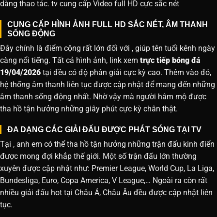
dàng thao tác. tv cung cấp Video full HD cực sắc nét
CUNG CẤP HÌNH ẢNH FULL HD SẮC NÉT, ÂM THANH
SỐNG ĐỘNG
Đây chính là điểm cộng rất lớn đối với , giúp tên tuổi kênh ngày
càng nổi tiếng. Tất cả hình ảnh, link xem
trực tiếp bóng đá
19/04/2026
tại đều có độ phân giải cực kỳ cao. Thêm vào đó,
hệ thống âm thanh liên tục được cập nhật để mang đến những
âm thanh sống động nhất. Nhờ vậy mà người hâm mộ được
tha hồ tận hưởng những giây phút cực kỳ chân thật.
ĐA DẠNG CÁC GIẢI ĐẤU ĐƯỢC PHÁT SÓNG TẠI TV
Tại , anh em có thể tha hồ tận hưởng những trận đấu kinh điển
được mong đợi khắp thế giới. Một số trận đấu lớn thường
xuyên được cập nhật như: Premier League, World Cup, La Liga,
Bundesliga, Euro, Copa America, V League,… Ngoài ra còn rất
nhiều giải đấu hot tại Châu Á, Châu Âu đều được cập nhật liên
tục.