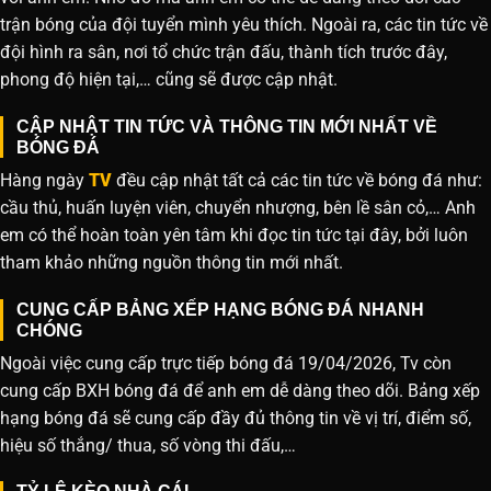
trận bóng của đội tuyển mình yêu thích. Ngoài ra, các tin tức về
đội hình ra sân, nơi tổ chức trận đấu, thành tích trước đây,
phong độ hiện tại,… cũng sẽ được cập nhật.
CẬP NHẬT TIN TỨC VÀ THÔNG TIN MỚI NHẤT VỀ
BÓNG ĐÁ
Hàng ngày
TV
đều cập nhật tất cả các tin tức về bóng đá như:
cầu thủ, huấn luyện viên, chuyển nhượng, bên lề sân cỏ,… Anh
em có thể hoàn toàn yên tâm khi đọc tin tức tại đây, bởi luôn
tham khảo những nguồn thông tin mới nhất.
CUNG CẤP BẢNG XẾP HẠNG BÓNG ĐÁ NHANH
CHÓNG
Ngoài việc cung cấp trực tiếp bóng đá 19/04/2026, Tv còn
cung cấp BXH bóng đá để anh em dễ dàng theo dõi. Bảng xếp
hạng bóng đá sẽ cung cấp đầy đủ thông tin về vị trí, điểm số,
hiệu số thắng/ thua, số vòng thi đấu,…