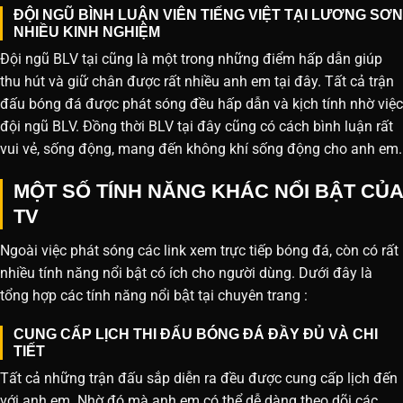
ĐỘI NGŨ BÌNH LUẬN VIÊN TIẾNG VIỆT TẠI LƯƠNG SƠN
NHIỀU KINH NGHIỆM
Đội ngũ BLV tại cũng là một trong những điểm hấp dẫn giúp
thu hút và giữ chân được rất nhiều anh em tại đây. Tất cả trận
đấu bóng đá được phát sóng đều hấp dẫn và kịch tính nhờ việc
đội ngũ BLV. Đồng thời BLV tại đây cũng có cách bình luận rất
vui vẻ, sống động, mang đến không khí sống động cho anh em.
MỘT SỐ TÍNH NĂNG KHÁC NỔI BẬT CỦA
TV
Ngoài việc phát sóng các link xem trực tiếp bóng đá, còn có rất
nhiều tính năng nổi bật có ích cho người dùng. Dưới đây là
tổng hợp các tính năng nổi bật tại chuyên trang :
CUNG CẤP LỊCH THI ĐẤU BÓNG ĐÁ ĐẦY ĐỦ VÀ CHI
TIẾT
Tất cả những trận đấu sắp diễn ra đều được cung cấp lịch đến
với anh em. Nhờ đó mà anh em có thể dễ dàng theo dõi các