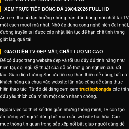
XEM TRỰC TIẾP BÓNG ĐÁ 19/04/2026 FULL HD
Anh em tha hồ tận hưởng những trận đấu bóng mới nhất tại TV
một cách mượt mà nhất. Nhờ áp dụng công nghệ hiện đại nhất,
đường truyền tại được cập nhật liên tục để hạn chế tình trạng
giật lag, quá tải.
GIAO DIỆN TV ĐẸP MẮT, CHẤT LƯỢNG CAO
Để có được trang website đẹp và tối ưu đầy đủ tính năng như
hiện tại, đội ngũ kỹ thuật của đã bỏ thời gian nghiên cứu rất
lâu. Giao diện Lương Sơn ưu tiên sự thân thiện dễ dùng, bất cứ
khách hàng dù chưa vào website lần nào cũng dễ dàng thực
hiện thao tác. Từ đó dễ dàng xem xem
tructiepbongda
các trận
đấu yêu thích của mình một cách nhanh chóng.
Ngoài việc có thiết kế đơn giản nhưng thông minh, Tv còn tạo
ấn tượng với người dùng bởi màu sắc website hài hòa. Các
mục thông tin quan trọng sắp xếp nổi bật giúp người dùng dễ