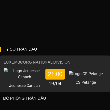
TỶ SỐ TRẬN ĐẤU
LUXEMBOURG NATIONAL DIVISION
21:00
CS Petange
19/04
Jeunesse Canach
MÔ PHỎNG TRẬN ĐẤU