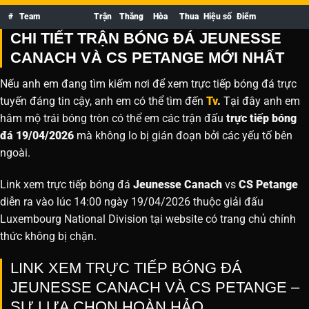
#
Team
Trận
Thắng
Hòa
Thua
Hiệu số
Điểm
CHI TIẾT TRẬN BÓNG ĐÁ JEUNESSE
CANACH VÀ CS PETANGE MỚI NHẤT
Nếu anh em đang tìm kiếm nơi để xem trực tiếp bóng đá trực
tuyến đáng tin cậy, anh em có thể tìm đến
Tv
.
Tại đây anh em
hâm mộ trái bóng tròn có thể em các trận đấu
trực tiếp bóng
đá 19/04/2026
mà không lo bị gián đoạn bởi các yếu tố bên
ngoài.
Link xem trực tiếp bóng đá
Jeunesse Canach
vs
CS Petange
diễn ra vào lúc 14:00 ngày 19/04/2026 thuộc giải đấu
Luxembourg National Division tại website
có trang chủ chính
thức không bị chặn.
LINK XEM TRỰC TIẾP BÓNG ĐÁ
JEUNESSE CANACH VÀ CS PETANGE –
SỰ LỰA CHỌN HOÀN HẢO