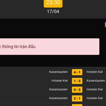
23:30
17/04
 thông tin trận đấu
4 - 1
Kaiserslautern
Holstein Kiel
1 - 3
Holstein Kiel
Kaiserslautern
0 - 3
Kaiserslautern
Holstein Kiel
2 - 1
Kaiserslautern
Holstein Kiel