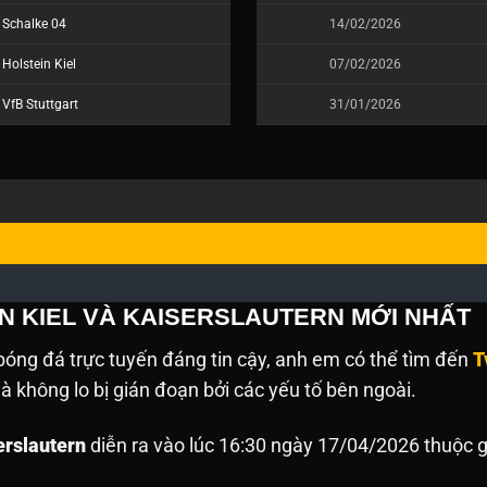
Schalke 04
14/02/2026
Holstein Kiel
07/02/2026
VfB Stuttgart
31/01/2026
IN KIEL VÀ KAISERSLAUTERN MỚI NHẤT
óng đá trực tuyến đáng tin cậy, anh em có thể tìm đến
T
 không lo bị gián đoạn bởi các yếu tố bên ngoài.
erslautern
diễn ra vào lúc 16:30 ngày 17/04/2026 thuộc 