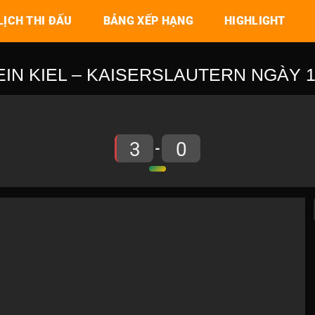
LỊCH THI ĐẤU
BẢNG XẾP HẠNG
HIGHLIGHT
IN KIEL – KAISERSLAUTERN NGÀY 17-
3
0
-