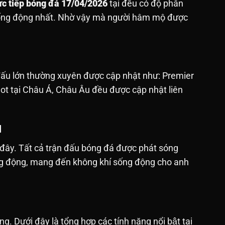
ực tiếp bóng đá 17/04/2026
tại đều có độ phân
sống động nhất. Nhờ vậy mà người hâm mộ được
 đấu lớn thường xuyên được cập nhật như: Premier
hot tại Châu Á, Châu Âu đều được cập nhật liên
M
 đây. Tất cả trận đấu bóng đá được phát sóng
sống động, mang đến không khí sống động cho anh
ưới đây là tổng hợp các tính năng nổi bật tại