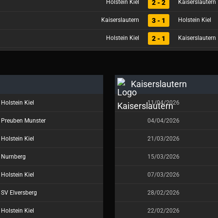
2 - 2
Holstein Kiel
Kaiserslautern
3 - 1
Kaiserslautern
Holstein Kiel
2 - 1
Holstein Kiel
Kaiserslautern
Kaiserslautern
Holstein Kiel
11/04/2026
Preuben Munster
04/04/2026
Holstein Kiel
21/03/2026
Nurnberg
15/03/2026
Holstein Kiel
07/03/2026
SV Elversberg
28/02/2026
Holstein Kiel
22/02/2026