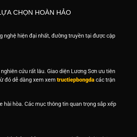
 LỰA CHỌN HOÀN HẢO
 nghệ hiện đại nhất, đường truyền tại được cập
 nghiên cứu rất lâu. Giao diện Lương Sơn ưu tiên
. Từ đó dễ dàng xem xem
tructiepbongda
các trận
e hài hòa. Các mục thông tin quan trọng sắp xếp