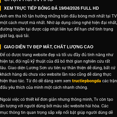
XEM TRỰC TIẾP BÓNG ĐÁ 19/04/2026 FULL HD
Anh em tha hồ tận hưởng những trận đấu bóng mới nhất tại TV
một cách mượt mà nhất. Nhờ áp dụng công nghệ hiện đại nhất,
đường truyền tại được cập nhật liên tục để hạn chế tình trạng
giật lag, quá tải.
GIAO DIỆN TV ĐẸP MẮT, CHẤT LƯỢNG CAO
Để có được trang website đẹp và tối ưu đầy đủ tính năng như
hiện tại, đội ngũ kỹ thuật của đã bỏ thời gian nghiên cứu rất
lâu. Giao diện Lương Sơn ưu tiên sự thân thiện dễ dùng, bất cứ
khách hàng dù chưa vào website lần nào cũng dễ dàng thực
hiện thao tác. Từ đó dễ dàng xem xem
tructiepbongda
các trận
đấu yêu thích của mình một cách nhanh chóng.
Ngoài việc có thiết kế đơn giản nhưng thông minh, Tv còn tạo
ấn tượng với người dùng bởi màu sắc website hài hòa. Các
mục thông tin quan trọng sắp xếp nổi bật giúp người dùng dễ