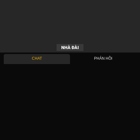
NHÀ ĐÀI
CHAT
PHẢN HỒI