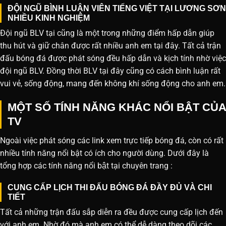
ĐỘI NGŨ BÌNH LUẬN VIÊN TIẾNG VIỆT TẠI LƯƠNG SƠN
NHIỀU KINH NGHIỆM
Đội ngũ BLV tại cũng là một trong những điểm hấp dẫn giúp
thu hút và giữ chân được rất nhiều anh em tại đây. Tất cả trận
đấu bóng đá được phát sóng đều hấp dẫn và kịch tính nhờ việc
đội ngũ BLV. Đồng thời BLV tại đây cũng có cách bình luận rất
vui vẻ, sống động, mang đến không khí sống động cho anh em.
MỘT SỐ TÍNH NĂNG KHÁC NỔI BẬT CỦA
TV
Ngoài việc phát sóng các link xem trực tiếp bóng đá, còn có rất
nhiều tính năng nổi bật có ích cho người dùng. Dưới đây là
tổng hợp các tính năng nổi bật tại chuyên trang :
CUNG CẤP LỊCH THI ĐẤU BÓNG ĐÁ ĐẦY ĐỦ VÀ CHI
TIẾT
Tất cả những trận đấu sắp diễn ra đều được cung cấp lịch đến
với anh em. Nhờ đó mà anh em có thể dễ dàng theo dõi các