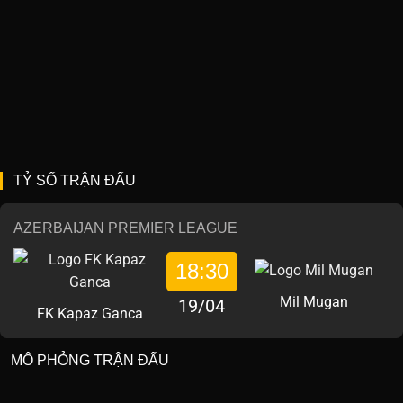
TỶ SỐ TRẬN ĐẤU
AZERBAIJAN PREMIER LEAGUE
18:30
Mil Mugan
19/04
FK Kapaz Ganca
MÔ PHỎNG TRẬN ĐẤU