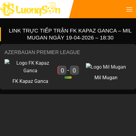
LINK TRỰC TIẾP TRẬN FK KAPAZ GANCA – MIL
MUGAN NGÀY 19-04-2026 – 18:30
AZERBAIJAN PREMIER LEAGUE
0
0
-
Mil Mugan
FK Kapaz Ganca