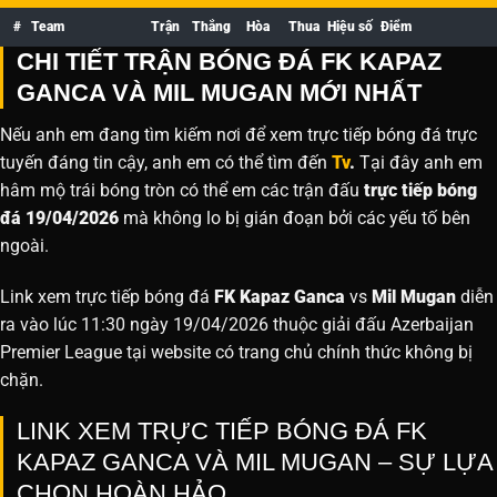
#
Team
Trận
Thắng
Hòa
Thua
Hiệu số
Điểm
CHI TIẾT TRẬN BÓNG ĐÁ FK KAPAZ
GANCA VÀ MIL MUGAN MỚI NHẤT
Nếu anh em đang tìm kiếm nơi để xem trực tiếp bóng đá trực
tuyến đáng tin cậy, anh em có thể tìm đến
Tv
.
Tại đây anh em
hâm mộ trái bóng tròn có thể em các trận đấu
trực tiếp bóng
đá 19/04/2026
mà không lo bị gián đoạn bởi các yếu tố bên
ngoài.
Link xem trực tiếp bóng đá
FK Kapaz Ganca
vs
Mil Mugan
diễn
ra vào lúc 11:30 ngày 19/04/2026 thuộc giải đấu Azerbaijan
Premier League tại website
có trang chủ chính thức không bị
chặn.
LINK XEM TRỰC TIẾP BÓNG ĐÁ FK
KAPAZ GANCA VÀ MIL MUGAN – SỰ LỰA
CHỌN HOÀN HẢO