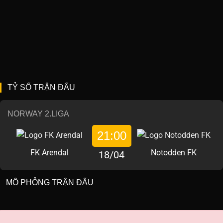
TỶ SỐ TRẬN ĐẤU
NORWAY 2.LIGA
21:00
FK Arendal
Notodden FK
18/04
MÔ PHỎNG TRẬN ĐẤU