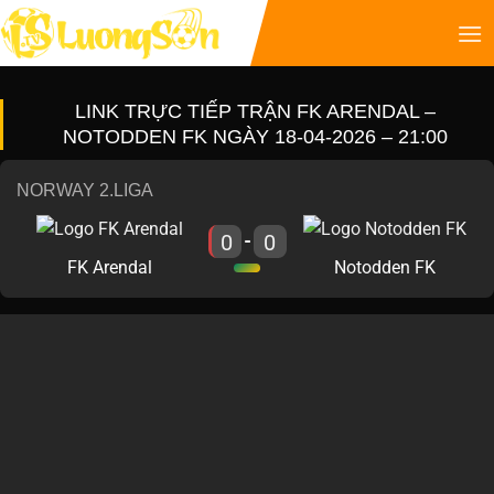
LINK TRỰC TIẾP TRẬN FK ARENDAL –
NOTODDEN FK NGÀY 18-04-2026 – 21:00
NORWAY 2.LIGA
0
0
-
FK Arendal
Notodden FK