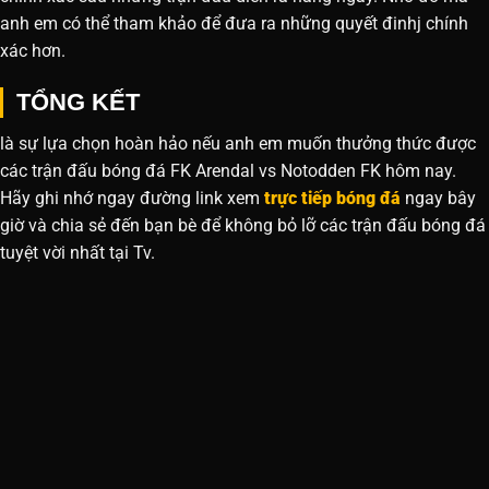
anh em có thể tham khảo để đưa ra những quyết đinhj chính
xác hơn.
TỔNG KẾT
là sự lựa chọn hoàn hảo nếu anh em muốn thưởng thức được
các trận đấu bóng đá FK Arendal vs Notodden FK hôm nay.
Hãy ghi nhớ ngay đường link xem
trực tiếp bóng đá
ngay bây
giờ và chia sẻ đến bạn bè để không bỏ lỡ các trận đấu bóng đá
tuyệt vời nhất tại Tv.