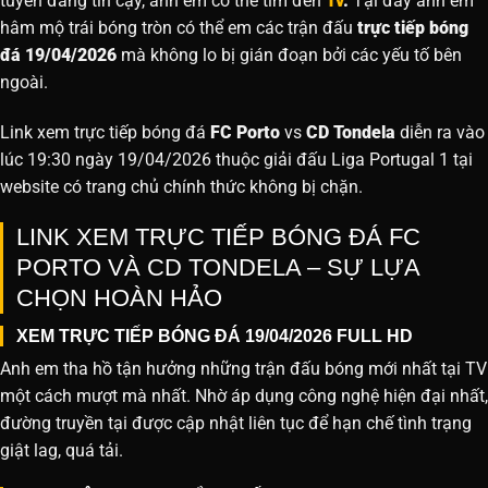
tuyến đáng tin cậy, anh em có thể tìm đến
Tv
.
Tại đây anh em
hâm mộ trái bóng tròn có thể em các trận đấu
trực tiếp bóng
đá 19/04/2026
mà không lo bị gián đoạn bởi các yếu tố bên
ngoài.
Link xem trực tiếp bóng đá
FC Porto
vs
CD Tondela
diễn ra vào
lúc 19:30 ngày 19/04/2026 thuộc giải đấu Liga Portugal 1 tại
website
có trang chủ chính thức không bị chặn.
LINK XEM TRỰC TIẾP BÓNG ĐÁ FC
PORTO VÀ CD TONDELA – SỰ LỰA
CHỌN HOÀN HẢO
XEM TRỰC TIẾP BÓNG ĐÁ 19/04/2026 FULL HD
Anh em tha hồ tận hưởng những trận đấu bóng mới nhất tại TV
một cách mượt mà nhất. Nhờ áp dụng công nghệ hiện đại nhất,
đường truyền tại được cập nhật liên tục để hạn chế tình trạng
giật lag, quá tải.