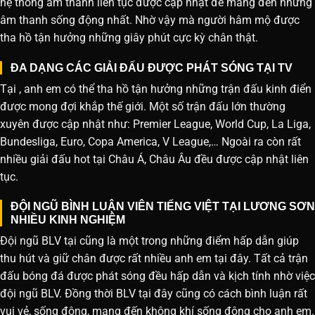
hệ thống âm thanh liên tục được cập nhật để mang đến những
âm thanh sống động nhất. Nhờ vậy mà người hâm mộ được
tha hồ tận hưởng những giây phút cực kỳ chân thật.
ĐA DẠNG CÁC GIẢI ĐẤU ĐƯỢC PHÁT SÓNG TẠI TV
Tại , anh em có thể tha hồ tận hưởng những trận đấu kinh điển
được mong đợi khắp thế giới. Một số trận đấu lớn thường
xuyên được cập nhật như: Premier League, World Cup, La Liga,
Bundesliga, Euro, Copa America, V League,… Ngoài ra còn rất
nhiều giải đấu hot tại Châu Á, Châu Âu đều được cập nhật liên
tục.
ĐỘI NGŨ BÌNH LUẬN VIÊN TIẾNG VIỆT TẠI LƯƠNG SƠN
NHIỀU KINH NGHIỆM
Đội ngũ BLV tại cũng là một trong những điểm hấp dẫn giúp
thu hút và giữ chân được rất nhiều anh em tại đây. Tất cả trận
đấu bóng đá được phát sóng đều hấp dẫn và kịch tính nhờ việc
đội ngũ BLV. Đồng thời BLV tại đây cũng có cách bình luận rất
vui vẻ, sống động, mang đến không khí sống động cho anh em.