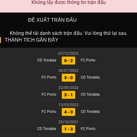
Không lấy được thông tin trận đấu
ĐỀ XUẤT TRẬN ĐẤU
Không thể tải danh sách trận đấu. Vui lòng thử lại sau.
THÀNH TÍCH GẦN ĐÂY
07/12/2025
0 - 2
CD Tondela
FC Porto
30/07/2022
3 - 0
FC Porto
CD Tondela
22/05/2022
3 - 1
FC Porto
CD Tondela
13/03/2022
4 - 0
FC Porto
CD Tondela
23/10/2021
1 - 3
CD Tondela
FC Porto