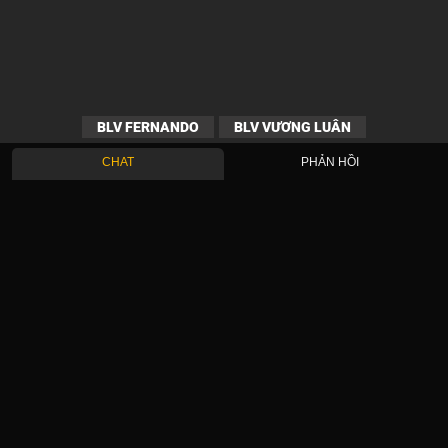
BLV FERNANDO
BLV VƯƠNG LUÂN
CHAT
PHẢN HỒI