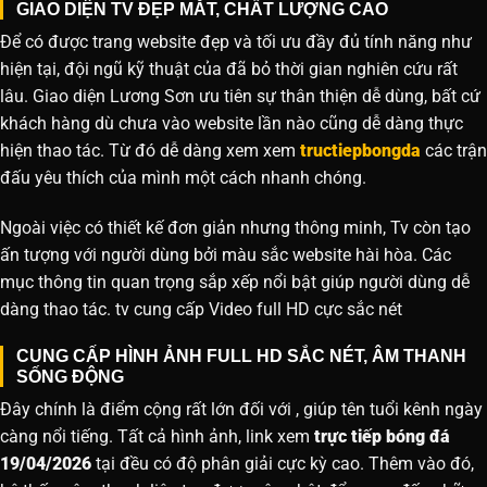
GIAO DIỆN TV ĐẸP MẮT, CHẤT LƯỢNG CAO
Để có được trang website đẹp và tối ưu đầy đủ tính năng như
hiện tại, đội ngũ kỹ thuật của đã bỏ thời gian nghiên cứu rất
lâu. Giao diện Lương Sơn ưu tiên sự thân thiện dễ dùng, bất cứ
khách hàng dù chưa vào website lần nào cũng dễ dàng thực
hiện thao tác. Từ đó dễ dàng xem xem
tructiepbongda
các trận
đấu yêu thích của mình một cách nhanh chóng.
Ngoài việc có thiết kế đơn giản nhưng thông minh, Tv còn tạo
ấn tượng với người dùng bởi màu sắc website hài hòa. Các
mục thông tin quan trọng sắp xếp nổi bật giúp người dùng dễ
dàng thao tác. tv cung cấp Video full HD cực sắc nét
CUNG CẤP HÌNH ẢNH FULL HD SẮC NÉT, ÂM THANH
SỐNG ĐỘNG
Đây chính là điểm cộng rất lớn đối với , giúp tên tuổi kênh ngày
càng nổi tiếng. Tất cả hình ảnh, link xem
trực tiếp bóng đá
19/04/2026
tại đều có độ phân giải cực kỳ cao. Thêm vào đó,