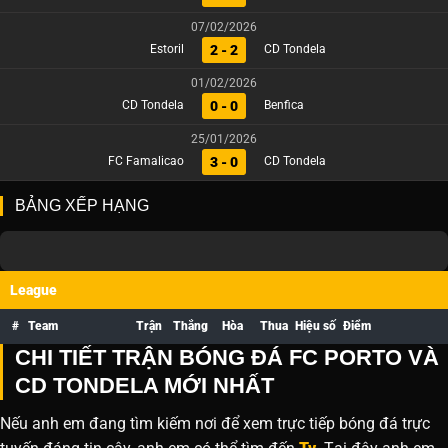
07/02/2026
2 - 2
Estoril
CD Tondela
01/02/2026
0 - 0
CD Tondela
Benfica
25/01/2026
3 - 0
FC Famalicao
CD Tondela
BẢNG XẾP HẠNG
League
#
Team
Trận
Thắng
Hòa
Thua
Hiệu số
Điểm
CHI TIẾT TRẬN BÓNG ĐÁ FC PORTO VÀ
CD TONDELA MỚI NHẤT
Nếu anh em đang tìm kiếm nơi để xem trực tiếp bóng đá trực