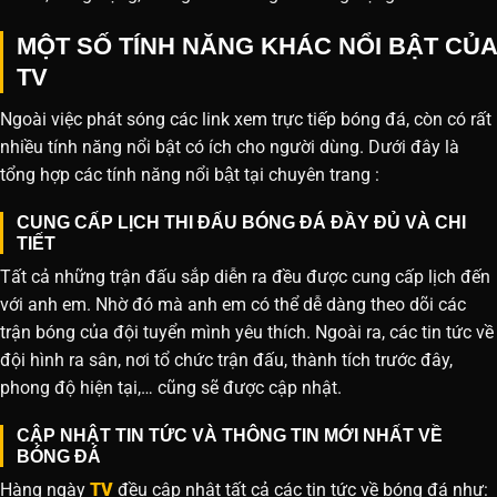
MỘT SỐ TÍNH NĂNG KHÁC NỔI BẬT CỦA
TV
Ngoài việc phát sóng các link xem trực tiếp bóng đá, còn có rất
nhiều tính năng nổi bật có ích cho người dùng. Dưới đây là
tổng hợp các tính năng nổi bật tại chuyên trang :
CUNG CẤP LỊCH THI ĐẤU BÓNG ĐÁ ĐẦY ĐỦ VÀ CHI
TIẾT
Tất cả những trận đấu sắp diễn ra đều được cung cấp lịch đến
với anh em. Nhờ đó mà anh em có thể dễ dàng theo dõi các
trận bóng của đội tuyển mình yêu thích. Ngoài ra, các tin tức về
đội hình ra sân, nơi tổ chức trận đấu, thành tích trước đây,
phong độ hiện tại,… cũng sẽ được cập nhật.
CẬP NHẬT TIN TỨC VÀ THÔNG TIN MỚI NHẤT VỀ
BÓNG ĐÁ
Hàng ngày
TV
đều cập nhật tất cả các tin tức về bóng đá như: