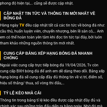
phong độ hiện tại,… cũng sẽ được cập nhật.
CẬP NHẬT TIN TỨC VÀ THÔNG TIN MỚI NHẤT VỀ
BÓNG ĐÁ
Hàng ngày
TV
đều cập nhật tất cả các tin tức về bóng đá như:
cầu thủ, huấn luyện viên, chuyển nhượng, bên lề sân cỏ,… Anh
em có thể hoàn toàn yên tâm khi đọc tin tức tại đây, bởi luôn
tham khảo những nguồn thông tin mới nhất.
CUNG CẤP BẢNG XẾP HẠNG BÓNG ĐÁ NHANH
CHÓNG
Ngoài việc cung cấp trực tiếp bóng đá 19/04/2026, Tv còn
cung cấp BXH bóng đá để anh em dễ dàng theo dõi. Bảng xếp
hạng bóng đá sẽ cung cấp đầy đủ thông tin về vị trí, điểm số,
hiệu số thắng/ thua, số vòng thi đấu,…
TỶ LỆ KÈO NHÀ CÁI
Thông tin trong bảng tỉ lệ kèo đều được cập nhật đầy đủ và
chính xác sau những trận đấu diễn ra hằng ngày. Nhờ đó mà