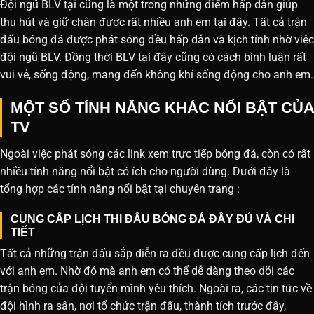
Đội ngũ BLV tại cũng là một trong những điểm hấp dẫn giúp
thu hút và giữ chân được rất nhiều anh em tại đây. Tất cả trận
đấu bóng đá được phát sóng đều hấp dẫn và kịch tính nhờ việc
đội ngũ BLV. Đồng thời BLV tại đây cũng có cách bình luận rất
vui vẻ, sống động, mang đến không khí sống động cho anh em.
MỘT SỐ TÍNH NĂNG KHÁC NỔI BẬT CỦA
TV
Ngoài việc phát sóng các link xem trực tiếp bóng đá, còn có rất
nhiều tính năng nổi bật có ích cho người dùng. Dưới đây là
tổng hợp các tính năng nổi bật tại chuyên trang :
CUNG CẤP LỊCH THI ĐẤU BÓNG ĐÁ ĐẦY ĐỦ VÀ CHI
TIẾT
Tất cả những trận đấu sắp diễn ra đều được cung cấp lịch đến
với anh em. Nhờ đó mà anh em có thể dễ dàng theo dõi các
trận bóng của đội tuyển mình yêu thích. Ngoài ra, các tin tức về
đội hình ra sân, nơi tổ chức trận đấu, thành tích trước đây,