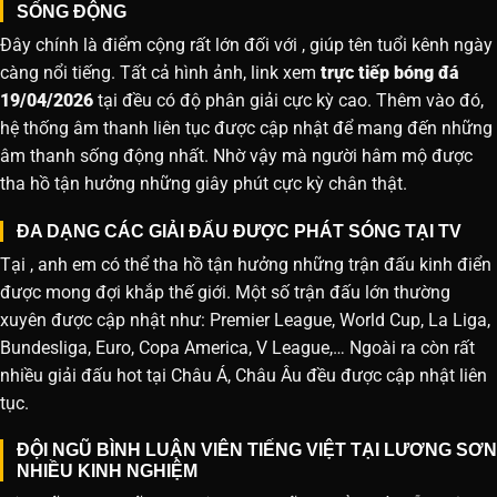
SỐNG ĐỘNG
Đây chính là điểm cộng rất lớn đối với , giúp tên tuổi kênh ngày
càng nổi tiếng. Tất cả hình ảnh, link xem
trực tiếp bóng đá
19/04/2026
tại đều có độ phân giải cực kỳ cao. Thêm vào đó,
hệ thống âm thanh liên tục được cập nhật để mang đến những
âm thanh sống động nhất. Nhờ vậy mà người hâm mộ được
tha hồ tận hưởng những giây phút cực kỳ chân thật.
ĐA DẠNG CÁC GIẢI ĐẤU ĐƯỢC PHÁT SÓNG TẠI TV
Tại , anh em có thể tha hồ tận hưởng những trận đấu kinh điển
được mong đợi khắp thế giới. Một số trận đấu lớn thường
xuyên được cập nhật như: Premier League, World Cup, La Liga,
Bundesliga, Euro, Copa America, V League,… Ngoài ra còn rất
nhiều giải đấu hot tại Châu Á, Châu Âu đều được cập nhật liên
tục.
ĐỘI NGŨ BÌNH LUẬN VIÊN TIẾNG VIỆT TẠI LƯƠNG SƠN
NHIỀU KINH NGHIỆM