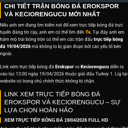
CHI TIẾT TRẬN BÓNG ĐÁ EROKSPOR
VÀ KECIORENGUCU MỚI NHẤT
Nếu anh em đang tìm kiếm nơi để xem trực tiếp bóng đá trực
tuyến đáng tin cậy, anh em có thể tìm đến
Tv
.
Tại đây anh em
hâm mộ trái bóng tròn có thể em các trận đấu
trực tiếp bóng
đá 19/04/2026
mà không lo bị gián đoạn bởi các yếu tố bên
ngoài.
Link xem trực tiếp bóng đá
Erokspor
vs
Keciorengucu
diễn ra
vào lúc 13:00 ngày 19/04/2026 thuộc giải đấu Turkey 1. Lig tại
website
có trang chủ chính thức không bị chặn.
LINK XEM TRỰC TIẾP BÓNG ĐÁ
EROKSPOR VÀ KECIORENGUCU – SỰ
LỰA CHỌN HOÀN HẢO
XEM TRỰC TIẾP BÓNG ĐÁ 19/04/2026 FULL HD