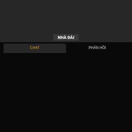
NHÀ ĐÀI
CHAT
PHẢN HỒI