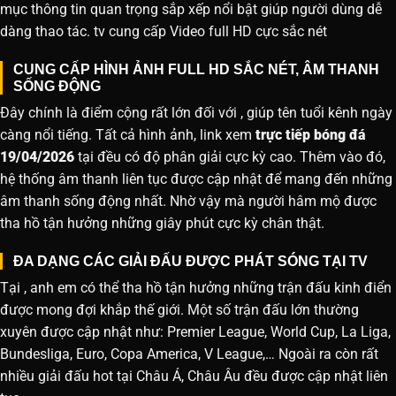
mục thông tin quan trọng sắp xếp nổi bật giúp người dùng dễ
dàng thao tác. tv cung cấp Video full HD cực sắc nét
CUNG CẤP HÌNH ẢNH FULL HD SẮC NÉT, ÂM THANH
SỐNG ĐỘNG
Đây chính là điểm cộng rất lớn đối với , giúp tên tuổi kênh ngày
càng nổi tiếng. Tất cả hình ảnh, link xem
trực tiếp bóng đá
19/04/2026
tại đều có độ phân giải cực kỳ cao. Thêm vào đó,
hệ thống âm thanh liên tục được cập nhật để mang đến những
âm thanh sống động nhất. Nhờ vậy mà người hâm mộ được
tha hồ tận hưởng những giây phút cực kỳ chân thật.
ĐA DẠNG CÁC GIẢI ĐẤU ĐƯỢC PHÁT SÓNG TẠI TV
Tại , anh em có thể tha hồ tận hưởng những trận đấu kinh điển
được mong đợi khắp thế giới. Một số trận đấu lớn thường
xuyên được cập nhật như: Premier League, World Cup, La Liga,
Bundesliga, Euro, Copa America, V League,… Ngoài ra còn rất
nhiều giải đấu hot tại Châu Á, Châu Âu đều được cập nhật liên