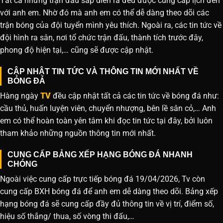
Tất cả những trận đấu sắp diễn ra đều được cung cấp lịch đến
với anh em. Nhờ đó mà anh em có thể dễ dàng theo dõi các
trận bóng của đội tuyển mình yêu thích. Ngoài ra, các tin tức về
đội hình ra sân, nơi tổ chức trận đấu, thành tích trước đây,
phong độ hiện tại,… cũng sẽ được cập nhật.
CẬP NHẬT TIN TỨC VÀ THÔNG TIN MỚI NHẤT VỀ
BÓNG ĐÁ
Hàng ngày
TV
đều cập nhật tất cả các tin tức về bóng đá như:
cầu thủ, huấn luyện viên, chuyển nhượng, bên lề sân cỏ,… Anh
em có thể hoàn toàn yên tâm khi đọc tin tức tại đây, bởi luôn
tham khảo những nguồn thông tin mới nhất.
CUNG CẤP BẢNG XẾP HẠNG BÓNG ĐÁ NHANH
CHÓNG
Ngoài việc cung cấp trực tiếp bóng đá 19/04/2026, Tv còn
cung cấp BXH bóng đá để anh em dễ dàng theo dõi. Bảng xếp
hạng bóng đá sẽ cung cấp đầy đủ thông tin về vị trí, điểm số,
hiệu số thắng/ thua, số vòng thi đấu,…