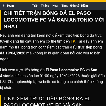
#
Team
Trận
Thắng
Hòa
Thua
Hiệu số
Điểm
CHI TIẾT TRẬN BÓNG ĐÁ EL PASO
LOCOMOTIVE FC VÀ SAN ANTONIO MỚI
NHẤT
Nếu anh em đang tìm kiếm nơi để xem trực tiếp bóng đá trực
tuyến đáng tin cậy, anh em có thể tìm đến
Tv
.
Tại đây anh em
hâm mộ trái bóng tròn có thể em các trận đấu
trực tiếp bóng
đá 19/04/2026
mà không lo bị gián đoạn bởi các yếu tố bên
ngoài.
Link xem trực tiếp bóng đá
El Paso Locomotive FC
vs
San
Antonio
diễn ra vào lúc 01:00 ngày 19/04/2026 thuộc giải đấu
USL Championship tại website
có trang chủ chính thức không
bị chặn.
LINK XEM TRỰC TIẾP BÓNG ĐÁ EL
PASO LOCOMOTIVE FC VÀ SAN