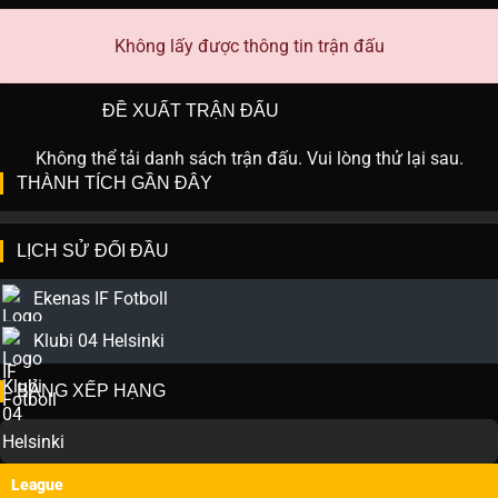
Không lấy được thông tin trận đấu
ĐỀ XUẤT TRẬN ĐẤU
Không thể tải danh sách trận đấu. Vui lòng thử lại sau.
THÀNH TÍCH GẦN ĐÂY
LỊCH SỬ ĐỐI ĐẦU
Ekenas IF Fotboll
Klubi 04 Helsinki
BẢNG XẾP HẠNG
League