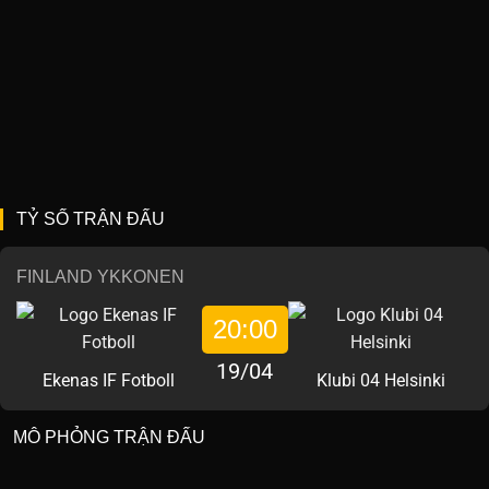
TỶ SỐ TRẬN ĐẤU
FINLAND YKKONEN
20:00
19/04
Ekenas IF Fotboll
Klubi 04 Helsinki
MÔ PHỎNG TRẬN ĐẤU