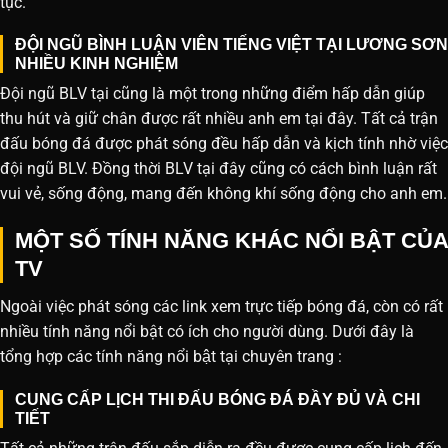
tục.
ĐỘI NGŨ BÌNH LUẬN VIÊN TIẾNG VIỆT TẠI LƯƠNG SƠN
NHIỀU KINH NGHIỆM
Đội ngũ BLV tại cũng là một trong những điểm hấp dẫn giúp
thu hút và giữ chân được rất nhiều anh em tại đây. Tất cả trận
đấu bóng đá được phát sóng đều hấp dẫn và kịch tính nhờ việc
đội ngũ BLV. Đồng thời BLV tại đây cũng có cách bình luận rất
vui vẻ, sống động, mang đến không khí sống động cho anh em.
MỘT SỐ TÍNH NĂNG KHÁC NỔI BẬT CỦA
TV
Ngoài việc phát sóng các link xem trực tiếp bóng đá, còn có rất
nhiều tính năng nổi bật có ích cho người dùng. Dưới đây là
tổng hợp các tính năng nổi bật tại chuyên trang :
CUNG CẤP LỊCH THI ĐẤU BÓNG ĐÁ ĐẦY ĐỦ VÀ CHI
TIẾT