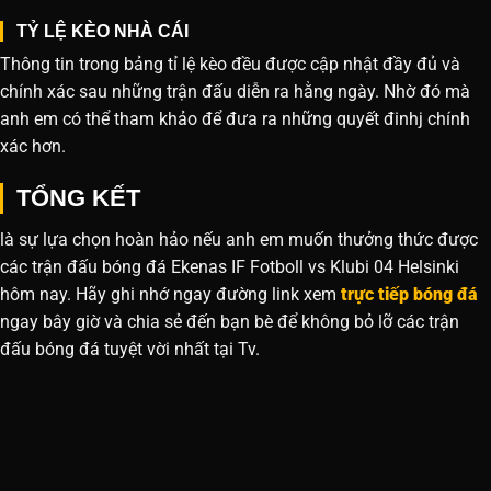
TỶ LỆ KÈO NHÀ CÁI
Thông tin trong bảng tỉ lệ kèo đều được cập nhật đầy đủ và
chính xác sau những trận đấu diễn ra hằng ngày. Nhờ đó mà
anh em có thể tham khảo để đưa ra những quyết đinhj chính
xác hơn.
TỔNG KẾT
là sự lựa chọn hoàn hảo nếu anh em muốn thưởng thức được
các trận đấu bóng đá Ekenas IF Fotboll vs Klubi 04 Helsinki
hôm nay. Hãy ghi nhớ ngay đường link xem
trực tiếp bóng đá
ngay bây giờ và chia sẻ đến bạn bè để không bỏ lỡ các trận
đấu bóng đá tuyệt vời nhất tại Tv.