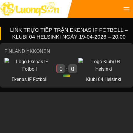
LINK TRỰC TIẾP TRẬN EKENAS IF FOTBOLL –
KLUBI 04 HELSINKI NGÀY 19-04-2026 – 20:00
FINLAND YKKONEN
0
0
-
Ekenas IF Fotboll
Klubi 04 Helsinki