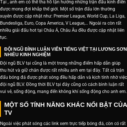
Tại , anh em có thể tha hồ tận hưởng những trận đấu kinh điển
được mong đợi khắp thế giới. Một số trận đấu lớn thường
xuyên được cập nhật như: Premier League, World Cup, La Liga,
Bundesliga, Euro, Copa America, V League,… Ngoài ra còn rất
nhiều giải đấu hot tại Châu Á, Châu Âu đều được cập nhật liên
tục.
ĐỘI NGŨ BÌNH LUẬN VIÊN TIẾNG VIỆT TẠI LƯƠNG SƠN
NHIỀU KINH NGHIỆM
Đội ngũ BLV tại cũng là một trong những điểm hấp dẫn giúp
thu hút và giữ chân được rất nhiều anh em tại đây. Tất cả trận
đấu bóng đá được phát sóng đều hấp dẫn và kịch tính nhờ việc
đội ngũ BLV. Đồng thời BLV tại đây cũng có cách bình luận rất
vui vẻ, sống động, mang đến không khí sống động cho anh em.
MỘT SỐ TÍNH NĂNG KHÁC NỔI BẬT CỦA
TV
Ngoài việc phát sóng các link xem trực tiếp bóng đá, còn có rất