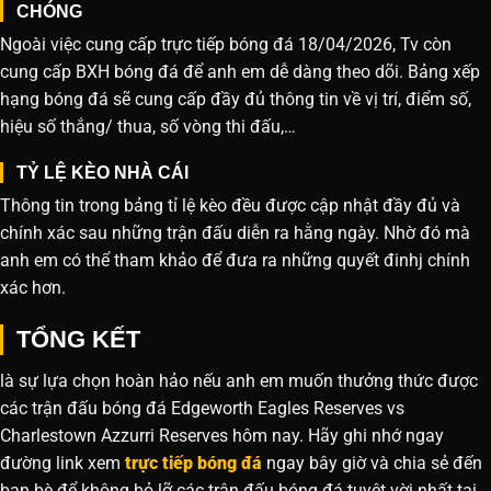
CHÓNG
Ngoài việc cung cấp trực tiếp bóng đá 18/04/2026, Tv còn
cung cấp BXH bóng đá để anh em dễ dàng theo dõi. Bảng xếp
hạng bóng đá sẽ cung cấp đầy đủ thông tin về vị trí, điểm số,
hiệu số thắng/ thua, số vòng thi đấu,…
TỶ LỆ KÈO NHÀ CÁI
Thông tin trong bảng tỉ lệ kèo đều được cập nhật đầy đủ và
chính xác sau những trận đấu diễn ra hằng ngày. Nhờ đó mà
anh em có thể tham khảo để đưa ra những quyết đinhj chính
xác hơn.
TỔNG KẾT
là sự lựa chọn hoàn hảo nếu anh em muốn thưởng thức được
các trận đấu bóng đá Edgeworth Eagles Reserves vs
Charlestown Azzurri Reserves hôm nay. Hãy ghi nhớ ngay
đường link xem
trực tiếp bóng đá
ngay bây giờ và chia sẻ đến
bạn bè để không bỏ lỡ các trận đấu bóng đá tuyệt vời nhất tại