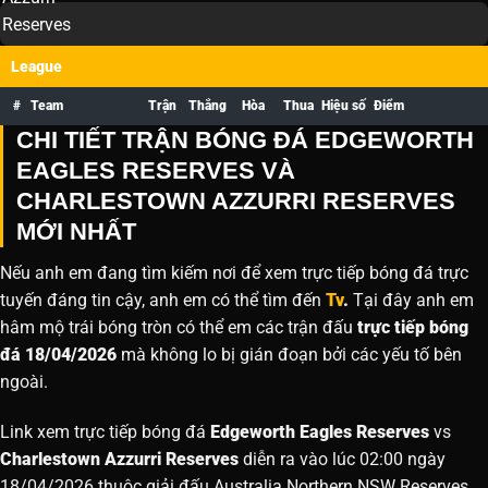
League
#
Team
Trận
Thắng
Hòa
Thua
Hiệu số
Điểm
CHI TIẾT TRẬN BÓNG ĐÁ EDGEWORTH
EAGLES RESERVES VÀ
CHARLESTOWN AZZURRI RESERVES
MỚI NHẤT
Nếu anh em đang tìm kiếm nơi để xem trực tiếp bóng đá trực
tuyến đáng tin cậy, anh em có thể tìm đến
Tv
.
Tại đây anh em
hâm mộ trái bóng tròn có thể em các trận đấu
trực tiếp bóng
đá 18/04/2026
mà không lo bị gián đoạn bởi các yếu tố bên
ngoài.
Link xem trực tiếp bóng đá
Edgeworth Eagles Reserves
vs
Charlestown Azzurri Reserves
diễn ra vào lúc 02:00 ngày
18/04/2026 thuộc giải đấu Australia Northern NSW Reserves