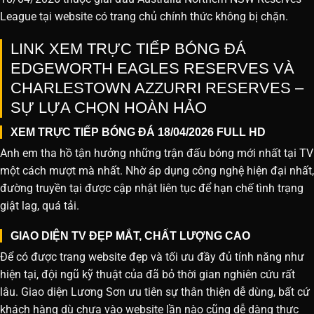
League tại website
có trang chủ chính thức không bị chặn.
LINK XEM TRỰC TIẾP BÓNG ĐÁ
EDGEWORTH EAGLES RESERVES VÀ
CHARLESTOWN AZZURRI RESERVES –
SỰ LỰA CHỌN HOÀN HẢO
XEM TRỰC TIẾP BÓNG ĐÁ 18/04/2026 FULL HD
Anh em tha hồ tận hưởng những trận đấu bóng mới nhất tại TV
một cách mượt mà nhất. Nhờ áp dụng công nghệ hiện đại nhất,
đường truyền tại được cập nhật liên tục để hạn chế tình trạng
giật lag, quá tải.
GIAO DIỆN TV ĐẸP MẮT, CHẤT LƯỢNG CAO
Để có được trang website đẹp và tối ưu đầy đủ tính năng như
hiện tại, đội ngũ kỹ thuật của đã bỏ thời gian nghiên cứu rất
lâu. Giao diện Lương Sơn ưu tiên sự thân thiện dễ dùng, bất cứ
khách hàng dù chưa vào website lần nào cũng dễ dàng thực