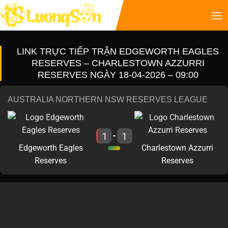
LINK TRỰC TIẾP TRẬN EDGEWORTH EAGLES
RESERVES – CHARLESTOWN AZZURRI
RESERVES NGÀY 18-04-2026 – 09:00
AUSTRALIA NORTHERN NSW RESERVES LEAGUE
1
1
-
Edgeworth Eagles
Charlestown Azzurri
Reserves
Reserves