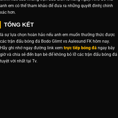
anh em có thể tham khảo để đưa ra những quyết đinhj chính
xác hơn.
TỔNG KẾT
là sự lựa chọn hoàn hảo nếu anh em muốn thưởng thức được
các trận đấu bóng đá Bodo Glimt vs Aalesund FK hôm nay.
Hãy ghi nhớ ngay đường link xem
trực tiếp bóng đá
ngay bây
giờ và chia sẻ đến bạn bè để không bỏ lỡ các trận đấu bóng đá
tuyệt vời nhất tại Tv.