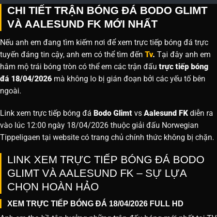
CHI TIẾT TRẬN BÓNG ĐÁ BODO GLIMT
VÀ AALESUND FK MỚI NHẤT
Nếu anh em đang tìm kiếm nơi để xem trực tiếp bóng đá trực
tuyến đáng tin cậy, anh em có thể tìm đến
Tv
.
Tại đây anh em
hâm mộ trái bóng tròn có thể em các trận đấu
trực tiếp bóng
đá 18/04/2026
mà không lo bị gián đoạn bởi các yếu tố bên
ngoài.
Link xem trực tiếp bóng đá
Bodo Glimt
vs
Aalesund FK
diễn ra
vào lúc 12:00 ngày 18/04/2026 thuộc giải đấu Norwegian
Tippeligaen tại website
có trang chủ chính thức không bị chặn.
LINK XEM TRỰC TIẾP BÓNG ĐÁ BODO
GLIMT VÀ AALESUND FK – SỰ LỰA
CHỌN HOÀN HẢO
XEM TRỰC TIẾP BÓNG ĐÁ 18/04/2026 FULL HD