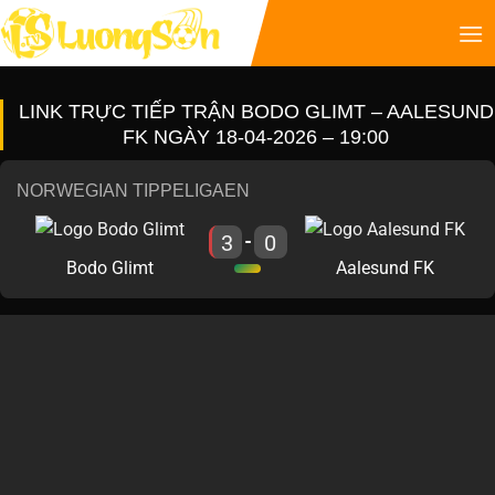
LINK TRỰC TIẾP TRẬN BODO GLIMT – AALESUND
FK NGÀY 18-04-2026 – 19:00
NORWEGIAN TIPPELIGAEN
3
0
-
Bodo Glimt
Aalesund FK