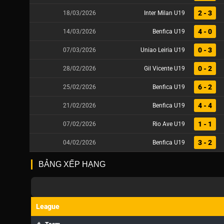
2 - 3
18/03/2026
Inter Milan U19
4 - 0
14/03/2026
Benfica U19
0 - 3
07/03/2026
Uniao Leiria U19
0 - 2
28/02/2026
Gil Vicente U19
6 - 2
25/02/2026
Benfica U19
4 - 4
21/02/2026
Benfica U19
1 - 1
07/02/2026
Rio Ave U19
3 - 2
04/02/2026
Benfica U19
BẢNG XẾP HẠNG
League