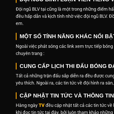
Đội ngũ BLV tại cũng là một trong những điểm hấ
đều hấp dẫn và kịch tính nhờ việc đội ngũ BLV. Đ
em.
MỘT SỐ TÍNH NĂNG KHÁC NỔI BẬ
Ngoài việc phát sóng các link xem trực tiếp bóng đá,
chuyên trang :
CUNG CẤP LỊCH THI ĐẤU BÓNG ĐÁ
Tất cả những trận đấu sắp diễn ra đều được cung
yêu thích. Ngoài ra, các tin tức về đội hình ra sâ
CẬP NHẬT TIN TỨC VÀ THÔNG TI
Hàng ngày
TV
đều cập nhật tất cả các tin tức v
khi đọc tin tức tại đây, bởi luôn tham khảo những