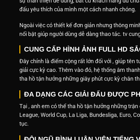
sự thân thiện dễ dùng, bất cứ khách hàng dù ch
đấu yêu thích của mình một cách nhanh chóng.
Ngoài việc có thiết kế đơn giản nhưng thông min
nổi bật giúp người dùng dễ dàng thao tác. tv cun
CUNG CẤP HÌNH ẢNH FULL HD S
Đây chính là điểm cộng rất lớn đối với , giúp tên 
giải cực kỳ cao. Thêm vào đó, hệ thống âm tha
tha hồ tận hưởng những giây phút cực kỳ chân th
ĐA DẠNG CÁC GIẢI ĐẤU ĐƯỢC PH
Tại , anh em có thể tha hồ tận hưởng những trận
League, World Cup, La Liga, Bundesliga, Euro, Co
tục.
ĐỘI NGŨ BÌNH LUẬN VIÊN TIẾNG 