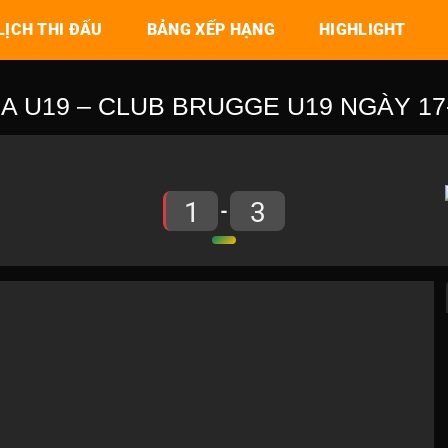
LỊCH THI ĐẤU
BẢNG XẾP HẠNG
HIGHLIGHT
A U19 – CLUB BRUGGE U19 NGÀY 17-0
1
3
-