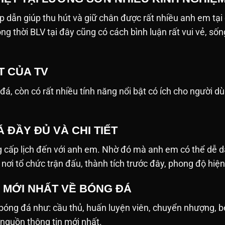
p dẫn giúp thu hút và giữ chân được rất nhiều anh em tại
ồng thời BLV tại đây cũng có cách bình luận rất vui vẻ, 
T CỦA TV
 còn có rất nhiều tính năng nổi bật có ích cho người dùng. D
 ĐẦY ĐỦ VÀ CHI TIẾT
 cấp lịch đến với anh em. Nhờ đó mà anh em có thể dễ d
n, nơi tổ chức trận đấu, thành tích trước đây, phong độ hiệ
N MỚI NHẤT VỀ BÓNG ĐÁ
ề bóng đá như: cầu thủ, huấn luyện viên, chuyển nhượng, 
 nguồn thông tin mới nhất.