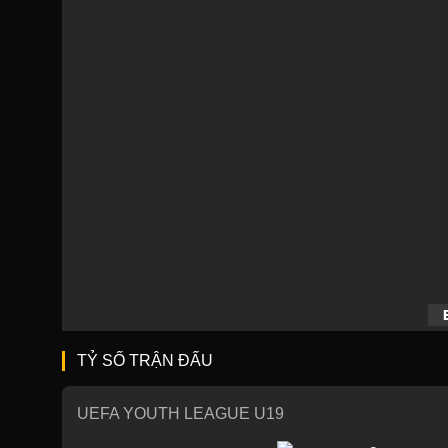
TỶ SỐ TRẬN ĐẤU
UEFA YOUTH LEAGUE U19