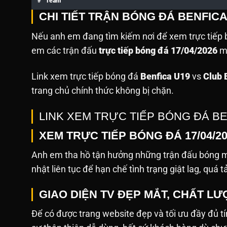
#
Team
CHI TIẾT TRẬN BÓNG ĐÁ BENFIC
Nếu anh em đang tìm kiếm nơi để xem trực tiếp b
em các trận đấu
trực tiếp bóng đá 17/04/2026
mà
Link xem trực tiếp bóng đá
Benfica U19
vs
Club 
trang chủ chính thức không bị chặn.
LINK XEM TRỰC TIẾP BÓNG ĐÁ B
XEM TRỰC TIẾP BÓNG ĐÁ 17/04/2
Anh em tha hồ tận hưởng những trận đấu bóng mớ
nhật liên tục để hạn chế tình trạng giật lag, quá t
GIAO DIỆN TV ĐẸP MẮT, CHẤT L
Để có được trang website đẹp và tối ưu đầy đủ tín