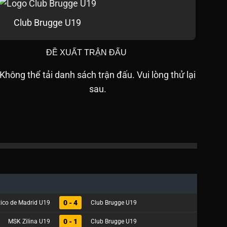
Club Brugge U19
ĐỀ XUẤT TRẬN ĐẤU
Không thể tải danh sách trận đấu. Vui lòng thử lại
sau.
0 - 4
tico de Madrid U19
Club Brugge U19
0 - 1
MSK Zilina U19
Club Brugge U19