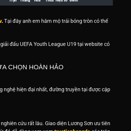
Trận
Thắng
Hòa
Thua
Hiệu số
Điểm
v
.
Tại đây anh em hâm mộ trái bóng tròn có thể
 giải đấu UEFA Youth League U19 tại website
có
LỰA CHỌN HOÀN HẢO
 nghệ hiện đại nhất, đường truyền tại được cập
 nghiên cứu rất lâu. Giao diện Lương Sơn ưu tiên