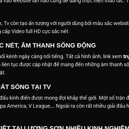
ưa vào website lần nào cũng dễ dàng thực hiện thao tác
h, Tv còn tạo ấn tượng với người dùng bởi màu sắc websit
g cấp Video full HD cực sắc nét
ẮC NÉT, ÂM THANH SỐNG ĐỘNG
tuổi kênh ngày càng nổi tiếng. Tất cả hình ảnh, link xem
tr
nh liên tục được cập nhật để mang đến những âm thanh 
ật.
ÁT SÓNG TẠI TV
 đấu kinh điển được mong đợi khắp thế giới. Một số trận
pa America, V League,… Ngoài ra còn rất nhiều giải đấu 
VIỆT TẠI LƯƠNG SƠN NHIỀU KINH NGHIỆ