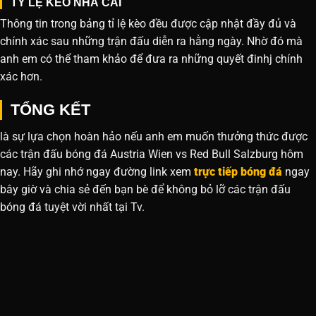
TỶ LỆ KÈO NHÀ CÁI
Thông tin trong bảng tỉ lệ kèo đều được cập nhật đầy đủ và
chính xác sau những trận đấu diễn ra hằng ngày. Nhờ đó mà
anh em có thể tham khảo để đưa ra những quyết đinhj chính
xác hơn.
TỔNG KẾT
là sự lựa chọn hoàn hảo nếu anh em muốn thưởng thức được
các trận đấu bóng đá Austria Wien vs Red Bull Salzburg hôm
nay. Hãy ghi nhớ ngay đường link xem
trực tiếp bóng đá
ngay
bây giờ và chia sẻ đến bạn bè để không bỏ lỡ các trận đấu
bóng đá tuyệt vời nhất tại Tv.