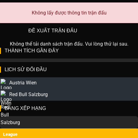
Không lấy được thông tin trận đấu
ĐỀ XUẤT TRẬN ĐẤU
Không thể tải danh sách trận đấu. Vui lòng thử lại sau.
THÀNH TÍCH GẦN ĐÂY
LỊCH SỬ ĐỐI ĐẦU
Austria Wien
Red Bull Salzburg
BẢNG XẾP HẠNG
League