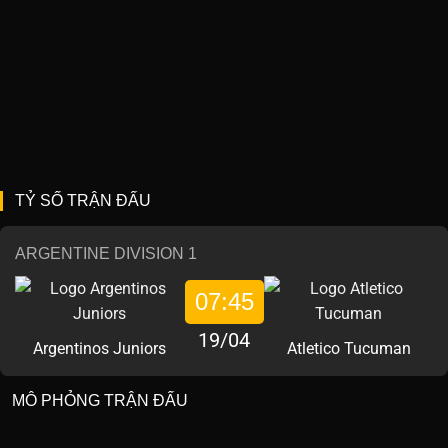
TỶ SỐ TRẬN ĐẤU
ARGENTINE DIVISION 1
07:45
19/04
Argentinos Juniors
Atletico Tucuman
MÔ PHỎNG TRẬN ĐẤU