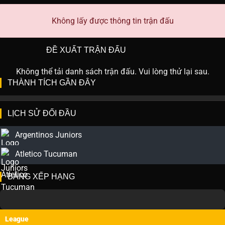
Không lấy được thông tin trận đấu
ĐỀ XUẤT TRẬN ĐẤU
Không thể tải danh sách trận đấu. Vui lòng thử lại sau.
THÀNH TÍCH GẦN ĐÂY
LỊCH SỬ ĐỐI ĐẦU
Argentinos Juniors
Atletico Tucuman
BẢNG XẾP HẠNG
League