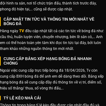
đội hình ra sân, nơi tổ chức trận đấu, thành tích trước đây,
phong độ hiện tại,… cũng sẽ được cập nhật.
CẬP NHẬT TIN TỨC VÀ THÔNG TIN MỚI NHẤT VỀ
BÓNG ĐÁ
Hàng ngày
TV
đều cập nhật tất cả các tin tức về bóng đá như:
cầu thủ, huấn luyện viên, chuyển nhượng, bên lề sân cỏ,… Anh
em có thể hoàn toàn yên tâm khi đọc tin tức tại đây, bởi luôn
tham khảo những nguồn thông tin mới nhất.
CUNG CẤP BẢNG XẾP HẠNG BÓNG ĐÁ NHANH
CHÓNG
Ngoài việc cung cấp trực tiếp bóng đá 18/04/2026, Tv còn
cung cấp BXH bóng đá để anh em dễ dàng theo dõi. Bảng xếp
hạng bóng đá sẽ cung cấp đầy đủ thông tin về vị trí, điểm số,
hiệu số thắng/ thua, số vòng thi đấu,…
TỶ LỆ KÈO NHÀ CÁI
Thông tin trong bảng tỉ lệ kèo đều được cập nhật đầy đủ và