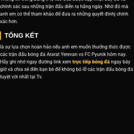
chính xác sau những trận đấu diễn ra hằng ngày. Nhờ đó mà
anh em có thể tham khảo để đưa ra những quyết đinhj chính
xác hơn.
TỔNG KẾT
là sự lựa chọn hoàn hảo nếu anh em muốn thưởng thức được
các trận đấu bóng đá Ararat Yerevan vs FC Pyunik hôm nay.
Hãy ghi nhớ ngay đường link xem
trực tiếp bóng đá
ngay bây
giờ và chia sẻ đến bạn bè để không bỏ lỡ các trận đấu bóng đá
tuyệt vời nhất tại Tv.