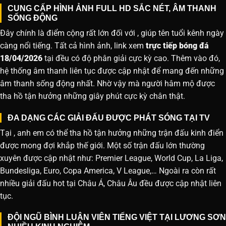
CUNG CẤP HÌNH ẢNH FULL HD SẮC NÉT, ÂM THANH
SỐNG ĐỘNG
Đây chính là điểm cộng rất lớn đối với , giúp tên tuổi kênh ngày
càng nổi tiếng. Tất cả hình ảnh, link xem
trực tiếp bóng đá
18/04/2026
tại đều có độ phân giải cực kỳ cao. Thêm vào đó,
hệ thống âm thanh liên tục được cập nhật để mang đến những
âm thanh sống động nhất. Nhờ vậy mà người hâm mộ được
tha hồ tận hưởng những giây phút cực kỳ chân thật.
ĐA DẠNG CÁC GIẢI ĐẤU ĐƯỢC PHÁT SÓNG TẠI TV
Tại , anh em có thể tha hồ tận hưởng những trận đấu kinh điển
được mong đợi khắp thế giới. Một số trận đấu lớn thường
xuyên được cập nhật như: Premier League, World Cup, La Liga,
Bundesliga, Euro, Copa America, V League,… Ngoài ra còn rất
nhiều giải đấu hot tại Châu Á, Châu Âu đều được cập nhật liên
tục.
ĐỘI NGŨ BÌNH LUẬN VIÊN TIẾNG VIỆT TẠI LƯƠNG SƠN