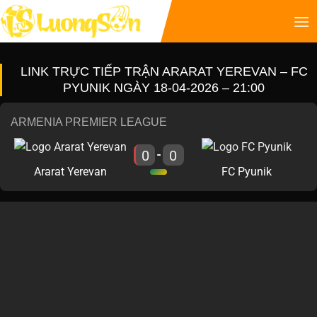
LINK TRỰC TIẾP TRẬN ARARAT YEREVAN – FC
PYUNIK NGÀY 18-04-2026 – 21:00
ARMENIA PREMIER LEAGUE
0
0
-
Ararat Yerevan
FC Pyunik