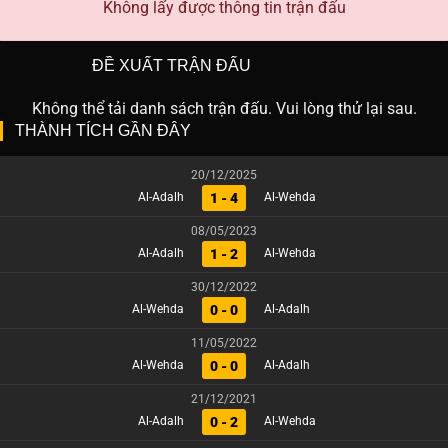
Không lấy được thông tin trận đấu
ĐỀ XUẤT TRẬN ĐẤU
Không thể tải danh sách trận đấu. Vui lòng thử lại sau.
THÀNH TÍCH GẦN ĐÂY
20/12/2025
1 - 4
Al-Adalh
Al-Wehda
08/05/2023
1 - 2
Al-Adalh
Al-Wehda
30/12/2022
0 - 0
Al-Wehda
Al-Adalh
11/05/2022
0 - 0
Al-Wehda
Al-Adalh
21/12/2021
0 - 2
Al-Adalh
Al-Wehda