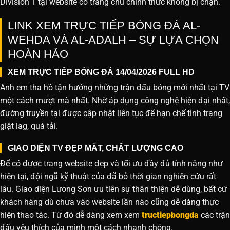
Division 1 tại website
có trang chủ chính thức không bị chặn.
LINK XEM TRỰC TIẾP BÓNG ĐÁ AL-
WEHDA VÀ AL-ADALH – SỰ LỰA CHỌN
HOÀN HẢO
XEM TRỰC TIẾP BÓNG ĐÁ 14/04/2026 FULL HD
Anh em tha hồ tận hưởng những trận đấu bóng mới nhất tại TV
một cách mượt mà nhất. Nhờ áp dụng công nghệ hiện đại nhất,
đường truyền tại được cập nhật liên tục để hạn chế tình trạng
giật lag, quá tải.
GIAO DIỆN TV ĐẸP MẮT, CHẤT LƯỢNG CAO
Để có được trang website đẹp và tối ưu đầy đủ tính năng như
hiện tại, đội ngũ kỹ thuật của đã bỏ thời gian nghiên cứu rất
lâu. Giao diện Lương Sơn ưu tiên sự thân thiện dễ dùng, bất cứ
khách hàng dù chưa vào website lần nào cũng dễ dàng thực
hiện thao tác. Từ đó dễ dàng xem xem
tructiepbongda
các trận
đấu yêu thích của mình một cách nhanh chóng.