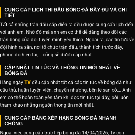
CUNG CẤP LỊCH THI ĐẤU BÓNG ĐÁ ĐẦY ĐỦ VÀ CHI
TIẾT
Tất cả những trận đấu sắp diễn ra đều được cung cấp lịch đến
với anh em. Nhờ đó mà anh em có thể dễ dàng theo dõi các
trận bóng của đội tuyển mình yêu thích. Ngoài ra, các tin tức về
đội hình ra sân, nơi tổ chức trận đấu, thành tích trước đây,
phong độ hiện tại,… cũng sẽ được cập nhật.
CẬP NHẬT TIN TỨC VÀ THÔNG TIN MỚI NHẤT VỀ
BÓNG ĐÁ
Hàng ngày
TV
đều cập nhật tất cả các tin tức về bóng đá như:
cầu thủ, huấn luyện viên, chuyển nhượng, bên lề sân cỏ,… Anh
em có thể hoàn toàn yên tâm khi đọc tin tức tại đây, bởi luôn
tham khảo những nguồn thông tin mới nhất.
CUNG CẤP BẢNG XẾP HẠNG BÓNG ĐÁ NHANH
CHÓNG
Ngoài việc cung cấp trực tiếp bóng đá 14/04/2026, Tv còn