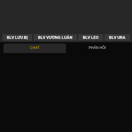
BLV LƯU BỊ
BLV VƯƠNG LUÂN
BLV LEO
BLV URA
CHAT
PHẢN HỒI