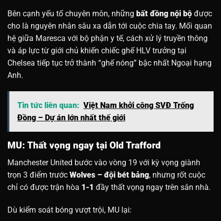
Bên cạnh yếu tố chuyên môn, những
bất đồng nội bộ
được
cho là nguyên nhân sâu xa dẫn tới cuộc chia tay. Mối quan
hệ giữa Maresca với bộ phận y tế, cách xử lý truyền thông
và áp lực từ giới chủ khiến chiếc ghế HLV trưởng tại
Chelsea tiếp tục trở thành “ghế nóng” bậc nhất Ngoại hạng
Anh.
Tin tức liên quan:
Việt Nam khởi công SVĐ Trống
Đồng – Dự án lớn nhất thế giới
MU: Thất vọng ngay tại Old Trafford
Manchester United bước vào vòng 19 với kỳ vọng giành
trọn 3 điểm trước
Wolves – đội bét bảng
, nhưng rốt cuộc
chỉ có được trận hòa
1-1
đầy thất vọng ngay trên sân nhà.
Dù kiểm soát bóng vượt trội, MU lại: