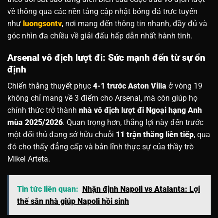
về thông qua các nền tảng cập nhật bóng đá trực tuyến
như
luongsontv
, nơi mang đến thông tin nhanh, đầy đủ và
góc nhìn đa chiều về giải đấu hấp dẫn nhất hành tinh.
Arsenal vô địch lượt đi: Sức mạnh đến từ sự ổn
định
Chiến thắng thuyết phục
4-1 trước Aston Villa
ở vòng 19
không chỉ mang về 3 điểm cho Arsenal, mà còn giúp họ
chính thức trở thành
nhà vô địch lượt đi Ngoại hạng Anh
mùa 2025/2026
. Quan trọng hơn, thắng lợi này đến trước
một đối thủ đang sở hữu chuỗi
11 trận thắng liên tiếp
, qua
đó cho thấy đẳng cấp và bản lĩnh thực sự của thầy trò
Mikel Arteta.
Tin tức liên quan:
Nhận định Napoli vs Atalanta: Lợi
thế sân nhà giúp Napoli hồi sinh