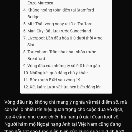
Enzo Maresca
Khủng hoảng toàn diện tại Stamford
Bridge
MU: Thất vọng ngay tại Old Trafford
Man City: Bất lực trước Sunderland
Liverpool: Lần đầu hòa 0-0 dưới thời Arne
Slot
Tottenham: Trận hòa nhạt nhòa trước
Brentford
Vòng đấu của những tỷ số 0-0 hiếm gặp
Những kết quả đáng chú ý khác
Bức tranh BXH sau vòng 19
Kết luận: Lượt về hứa hẹn biến động lớn
Vòng đấu này không chỉ mang ý nghĩa về mặt điểm số, mà
còn hé lộ nhiều tín hiệu quan trọng cho cuộc đua vô địch,
top 4 cũng như cuộc chiến trụ hạng ở giai đoạn lượt về.
Người hâm mộ Ngoại hạng Anh tại Việt Nam cũng đang
theo dõi sát sao từng diễn biến của cuộc đua vô địch lượt