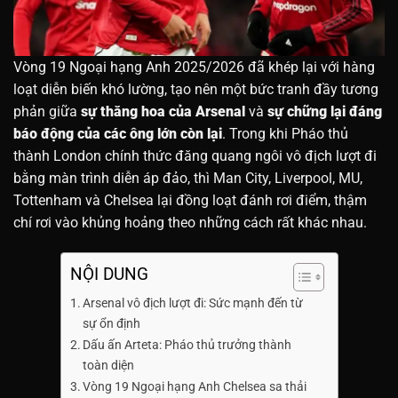
Vòng 19 Ngoại hạng Anh 2025/2026 đã khép lại với hàng
loạt diễn biến khó lường, tạo nên một bức tranh đầy tương
phản giữa
sự thăng hoa của Arsenal
và
sự chững lại đáng
báo động của các ông lớn còn lại
. Trong khi Pháo thủ
thành London chính thức đăng quang ngôi vô địch lượt đi
bằng màn trình diễn áp đảo, thì Man City, Liverpool, MU,
Tottenham và Chelsea lại đồng loạt đánh rơi điểm, thậm
chí rơi vào khủng hoảng theo những cách rất khác nhau.
NỘI DUNG
Arsenal vô địch lượt đi: Sức mạnh đến từ
sự ổn định
Dấu ấn Arteta: Pháo thủ trưởng thành
toàn diện
Vòng 19 Ngoại hạng Anh Chelsea sa thải